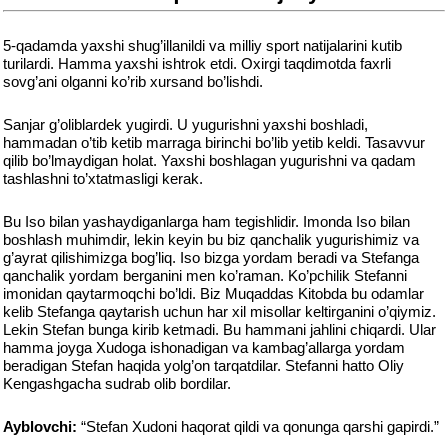
5-qadamda yaxshi shug’illanildi va milliy sport natijalarini kutib
turilardi. Hamma yaxshi ishtrok etdi. Oxirgi taqdimotda faxrli
sovg’ani olganni ko’rib xursand bo’lishdi.
Sanjar g’oliblardek yugirdi. U yugurishni yaxshi boshladi,
hammadan o’tib ketib marraga birinchi bo’lib yetib keldi. Tasavvur
qilib bo’lmaydigan holat. Yaxshi boshlagan yugurishni va qadam
tashlashni to’xtatmasligi kerak.
Bu Iso bilan yashaydiganlarga ham tegishlidir. Imonda Iso bilan
boshlash muhimdir, lekin keyin bu biz qanchalik yugurishimiz va
g’ayrat qilishimizga bog’liq. Iso bizga yordam beradi va Stefanga
qanchalik yordam berganini men ko’raman. Ko’pchilik Stefanni
imonidan qaytarmoqchi bo’ldi. Biz Muqaddas Kitobda bu odamlar
kelib Stefanga qaytarish uchun har xil misollar keltirganini o’qiymiz.
Lekin Stefan bunga kirib ketmadi. Bu hammani jahlini chiqardi. Ular
hamma joyga Xudoga ishonadigan va kambag’allarga yordam
beradigan Stefan haqida yolg’on tarqatdilar. Stefanni hatto Oliy
Kengashgacha sudrab olib bordilar.
Ayblovchi:
“Stefan Xudoni haqorat qildi va qonunga qarshi gapirdi.”