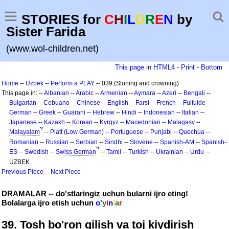
STORIES for
C
H
I
L
D
R
E
N
by
Sister Farida
(www.wol-children.net)
This page in HTML4
-
Print
-
Bottom
Home
--
Uzbek
--
Perform a PLAY
-- 039 (Stoning and crowning)
This page in: --
Albanian
--
Arabic
--
Armenian
--
Aymara
--
Azeri
--
Bengali
--
Bulgarian
--
Cebuano
--
Chinese
--
English
--
Farsi
--
French
--
Fulfulde
--
German
--
Greek
--
Guarani
--
Hebrew
--
Hindi
--
Indonesian
--
Italian
--
Japanese
--
Kazakh
--
Korean
--
Kyrgyz
--
Macedonian
--
Malagasy
--
?
Malayalam
--
Platt (Low German)
--
Portuguese
--
Punjabi
--
Quechua
--
Romanian
--
Russian
--
Serbian
--
Sindhi
--
Slovene
--
Spanish-AM
--
Spanish-
?
ES
--
Swedish
--
Swiss German
--
Tamil
--
Turkish
--
Ukrainian
--
Urdu
--
UZBEK
Previous Piece
--
Next Piece
DRAMALAR -- do'stlaringiz uchun bularni ijro eting!
Bolalarga ijro etish uchun
o'
y
i
n
l
a
r
39. Tosh bo'ron qilish va toj kiydirish