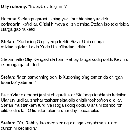
Oliy ruhoniy:
“Bu ayblov to’g’rimi?”
Hamma Stefanga qaradi. Uning yuzi farishtaning yuzidek
porlaganini ko’rdilar. O’zini himoya qilish o’rniga Stefan Iso to’g’risida
ularga gapira ketdi.
Stefan:
“Xudoning O’g’li yerga keldi. Sizlar Uni xochga
mixladingizlar. Lekin Xudo Uni o’limdan tiriltirdi.”
Stefan hatto Oliy Kengashda ham Rabbiy Isoga sodiq qoldi. Keyin u
osmonga qarab dedi:
Stefan:
“Men osmonning ochilib Xudoning o’ng tomonida o’tirgan
Isoni ko’ryabman.”
Bu so’zlar olomonni jahlini chiqardi, ular Stefanga tashlanib ketdilar.
Ular uni urdilar, shahar tashqarisiga olib chiqib toshbo’ron qildilar.
Stefan mustahkam turdi va Isoga sodiq qoldi. Ular uni toshbo’ron
qilib o’ldirdilar. O’lishidan oldin u shunday ibodat qildi:
Stefan:
“Yo, Rabbiy Iso men sening oldinga ketyabman, ularni
gunohini kechirgin.”