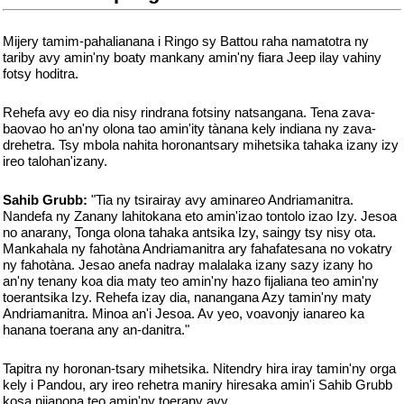
Mijery tamim-pahalianana i Ringo sy Battou raha namatotra ny
tariby avy amin'ny boaty mankany amin'ny fiara Jeep ilay vahiny
fotsy hoditra.
Rehefa avy eo dia nisy rindrana fotsiny natsangana. Tena zava-
baovao ho an'ny olona tao amin'ity tànana kely indiana ny zava-
drehetra. Tsy mbola nahita horonantsary mihetsika tahaka izany izy
ireo talohan'izany.
Sahib Grubb:
"Tia ny tsirairay avy aminareo Andriamanitra.
Nandefa ny Zanany lahitokana eto amin'izao tontolo izao Izy. Jesoa
no anarany, Tonga olona tahaka antsika Izy, saingy tsy nisy ota.
Mankahala ny fahotàna Andriamanitra ary fahafatesana no vokatry
ny fahotàna. Jesao anefa nadray malalaka izany sazy izany ho
an'ny tenany koa dia maty teo amin'ny hazo fijaliana teo amin'ny
toerantsika Izy. Rehefa izay dia, nanangana Azy tamin'ny maty
Andriamanitra. Minoa an'i Jesoa. Av yeo, voavonjy ianareo ka
hanana toerana any an-danitra."
Tapitra ny horonan-tsary mihetsika. Nitendry hira iray tamin'ny orga
kely i Pandou, ary ireo rehetra maniry hiresaka amin'i Sahib Grubb
kosa nijanona teo amin'ny toerany avy.