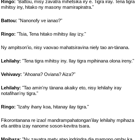
Ringo:
"Battou, misy zavatra mihetsika iry e. Tigra iray. Tena tigra
mihitsy iny, hitako ny masony mamirapiratra."
Battou:
"Nanonofy ve ianao?"
Ringo:
"Tsia, Tena hitako mihitsy ilay izy."
Ny ampitson'io, nisy vaovao mahatsiravina niely tao an-tànana.
Lehilahy:
"Tena tigra mihitsy iny. Ilay tigra mpihinana olona ireny."
Vehivavy:
"Ahoana? Oviana? Aiza?"
Lehilahy:
"Tao amin'ny tànana akaiky eto, nisy lehilahy iray
notafihan'ny tigra."
Ringo:
"Izahy ihany koa, hitanay ilay tigra."
Fikorontanana re izao! mandrampahatongan'ilay lehilahy mpihaza
efa antitra izay nanome soson-kevitra tsara.
Mpihaza:
"Ny zavatra mety atao indrindra dia mamono omby ka