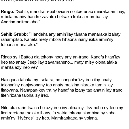
Ringo:
"Sahib, mandram-pahoviana no itoeranao miaraka aminay,
mbola maniry handre zavatra betsaka kokoa momba Ilay
Andriamanitrao aho."
Sahib Grubb:
"Handeha any amin'ilay tànana manaraka izahay
rahampitso. Kanefa mety mbola hihaona ihany isika amin'ny
fotoana manaraka."
Ringo sy i Battou dia tokony hody any an-trano. Kanefa hitan'izy
ireo tao anaty Jeep ilay zavamaneno... maty misy olona afaka
mahita azy ireo ve?
Haingana tahaka ny tselatra, no nangalan'izy ireo ilay boaty
talohan'ny nanjavonany tao anaty maizina niaraka tamin'ilay
fitaovana. Nanapan-kevitra ny hanafina izany tao anatin'ilay trano
fitehirizana taloha izy ireo.
Niteraka rarin-tsaina ho azy ireo iny alina iny. Tsy noho ny feon'ny
fieritreretany meloka ihany, fa satria tokony hiambina ny saha
amin'ny "Hyènes" izy ireo. Mamirapiratra ny volana.