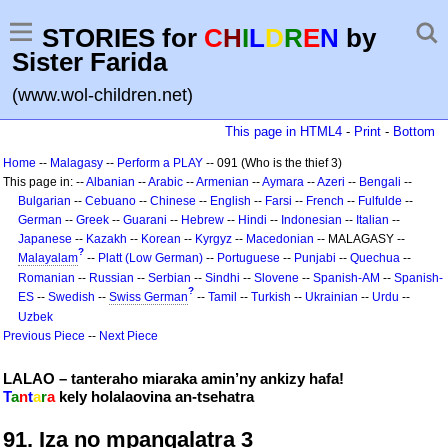
STORIES for
C
H
I
L
D
R
E
N
by
Sister Farida
(www.wol-children.net)
This page in HTML4
-
Print
-
Bottom
Home
--
Malagasy
--
Perform a PLAY
-- 091 (Who is the thief 3)
This page in: --
Albanian
--
Arabic
--
Armenian
--
Aymara
--
Azeri
--
Bengali
--
Bulgarian
--
Cebuano
--
Chinese
--
English
--
Farsi
--
French
--
Fulfulde
--
German
--
Greek
--
Guarani
--
Hebrew
--
Hindi
--
Indonesian
--
Italian
--
Japanese
--
Kazakh
--
Korean
--
Kyrgyz
--
Macedonian
-- MALAGASY --
?
Malayalam
--
Platt (Low German)
--
Portuguese
--
Punjabi
--
Quechua
--
Romanian
--
Russian
--
Serbian
--
Sindhi
--
Slovene
--
Spanish-AM
--
Spanish-
?
ES
--
Swedish
--
Swiss German
--
Tamil
--
Turkish
--
Ukrainian
--
Urdu
--
Uzbek
Previous Piece
--
Next Piece
LALAO – tanteraho miaraka amin’ny ankizy hafa!
T
a
n
t
a
r
a
kely holalaovina an-tsehatra
91. Iza no mpangalatra 3