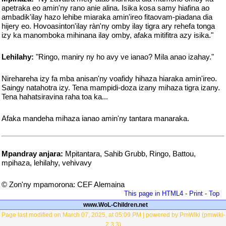
apetraka eo amin'ny rano anie alina. Isika kosa samy hiafina ao
ambadik'ilay hazo lehibe miaraka amin'ireo fitaovam-piadana dia
hijery eo. Hovoasinton'ilay ràn'ny omby ilay tigra ary rehefa tonga
izy ka manomboka mihinana ilay omby, afaka mitifitra azy isika."
Lehilahy:
"Ringo, maniry ny ho avy ve ianao? Mila anao izahay."
Nirehareha izy fa mba anisan'ny voafidy hihaza hiaraka amin'ireo.
Saingy natahotra izy. Tena mampidi-doza izany mihaza tigra izany.
Tena hahatsiravina raha toa ka...
Afaka mandeha mihaza ianao amin'ny tantara manaraka.
Mpandray anjara:
Mpitantara, Sahib Grubb, Ringo, Battou,
mpihaza, lehilahy, vehivavy
© Zon'ny mpamorona: CEF Alemaina
This page in HTML4
-
Print
-
Top
www.WoL-Children.net
Page last modified on March 07, 2025, at 05:09 PM | powered by PmWiki (pmwiki-
2.3.3)