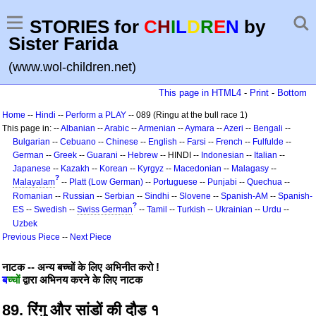
STORIES for
C
H
I
L
D
R
E
N
by
Sister Farida
(www.wol-children.net)
This page in HTML4
-
Print
-
Bottom
Home
--
Hindi
--
Perform a PLAY
-- 089 (Ringu at the bull race 1)
This page in: --
Albanian
--
Arabic
--
Armenian
--
Aymara
--
Azeri
--
Bengali
--
Bulgarian
--
Cebuano
--
Chinese
--
English
--
Farsi
--
French
--
Fulfulde
--
German
--
Greek
--
Guarani
--
Hebrew
-- HINDI --
Indonesian
--
Italian
--
Japanese
--
Kazakh
--
Korean
--
Kyrgyz
--
Macedonian
--
Malagasy
--
?
Malayalam
--
Platt (Low German)
--
Portuguese
--
Punjabi
--
Quechua
--
Romanian
--
Russian
--
Serbian
--
Sindhi
--
Slovene
--
Spanish-AM
--
Spanish-
?
ES
--
Swedish
--
Swiss German
--
Tamil
--
Turkish
--
Ukrainian
--
Urdu
--
Uzbek
Previous Piece
--
Next Piece
नाटक -- अन्य बच्चों के लिए अभिनीत करो !
ब
च्चों
द्वारा अभिनय करने के लिए नाटक
89. रिंगु और सांडों की दौड़ १