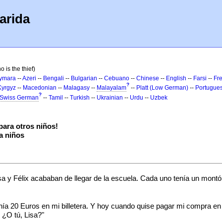
arida
 is the thief)
ymara
--
Azeri
--
Bengali
--
Bulgarian
--
Cebuano
--
Chinese
--
English
--
Farsi
--
Fr
?
Kyrgyz
--
Macedonian
--
Malagasy
--
Malayalam
--
Platt (Low German)
--
Portugue
?
Swiss German
--
Tamil
--
Turkish
--
Ukrainian
--
Urdu
--
Uzbek
ara otros niños!
a niños
sa y Félix acababan de llegar de la escuela. Cada uno tenía un mont
nía 20 Euros en mi billetera. Y hoy cuando quise pagar mi compra en
 ¿O tú, Lisa?"