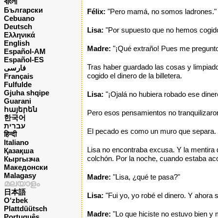
বাংলা
Български
Félix:
"Pero mamá, no somos ladrones."
Cebuano
Deutsch
Lisa:
"Por supuesto que no hemos cogido 
Ελληνικά
English
Madre:
"¡Qué extraño! Pues me pregunto 
Español-AM
Español-ES
Tras haber guardado las cosas y limpiado 
فارسی
cogido el dinero de la billetera.
Français
Fulfulde
Gjuha shqipe
Lisa:
"¡Ojalá no hubiera robado ese diner
Guarani
հայերեն
Pero esos pensamientos no tranquilizaron
한국어
עברית
El pecado es como un muro que separa. Li
हिन्दी
Italiano
Lisa no encontraba excusa. Y la mentira 
Қазақша
colchón. Por la noche, cuando estaba ac
Кыргызча
Македонски
Malagasy
Madre:
"Lisa, ¿qué te pasa?"
മലയാളം
日本語
Lisa:
"Fui yo, yo robé el dinero. Y ahora
O‘zbek
Plattdüütsch
Madre:
"Lo que hiciste no estuvo bien y
Português