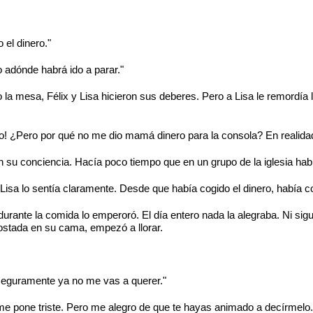
el dinero."
adónde habrá ido a parar."
la mesa, Félix y Lisa hicieron sus deberes. Pero a Lisa le remordía 
o! ¿Pero por qué no me dio mamá dinero para la consola? En realidad 
 su conciencia. Hacía poco tiempo que en un grupo de la iglesia habí
sa lo sentía claramente. Desde que había cogido el dinero, había co
durante la comida lo emperoró. El día entero nada la alegraba. Ni si
ostada en su cama, empezó a llorar.
 seguramente ya no me vas a querer."
 me pone triste. Pero me alegro de que te hayas animado a decírmelo