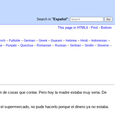
Search in
"Español"
:
This page in HTML4
-
Print
-
Bottom
ench
--
Fulfulde
--
German
--
Greek
--
Guarani
--
Hebrew
--
Hindi
--
Indonesian
--
se
--
Punjabi
--
Quechua
--
Romanian
--
Russian
--
Serbian
--
Sindhi
--
Slovene
--
ón de cosas que contar. Pero hoy la madre estaba muy seria. De
 el supermercado, no pude hacerlo porque el dinero ya no estaba.