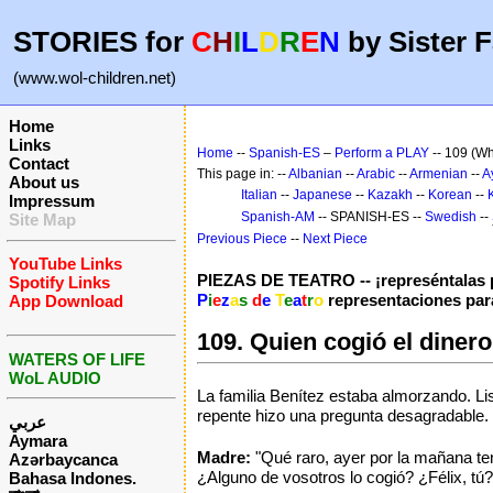
STORIES for
C
H
I
L
D
R
E
N
by Sister F
(www.wol-children.net)
Home
Links
Home
--
Spanish-ES
–
Perform a PLAY
-- 109 (Who
Contact
This page in: --
Albanian
--
Arabic
--
Armenian
--
A
About us
Italian
--
Japanese
--
Kazakh
--
Korean
--
Impressum
Spanish-AM
-- SPANISH-ES --
Swedish
--
Site Map
Previous Piece
--
Next Piece
YouTube Links
PIEZAS DE TEATRO -- ¡represéntalas p
Spotify Links
P
i
e
z
a
s
d
e
T
e
a
t
r
o
representaciones par
App Download
109. Quien cogió el dinero
WATERS OF LIFE
WoL AUDIO
La familia Benítez estaba almorzando. Li
repente hizo una pregunta desagradable.
عربي
Aymara
Madre:
"Qué raro, ayer por la mañana te
Azərbaycanca
¿Alguno de vosotros lo cogió? ¿Félix, tú?
Bahasa Indones.