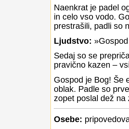
Naenkrat je padel og
in celo vso vodo. Go
prestrašili, padli so 
Ljudstvo:
»Gospod 
Sedaj so se prepričal
pravično kazen – vsi
Gospod je Bog! Še enk
oblak. Padle so prve 
zopet poslal dež na 
Osebe:
pripovedoval