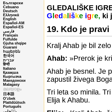
Български
GLEDALIŠKE IGRE –
Cebuano
Deutsch
G
l
e
d
a
l
i
š
k
e
i
g
r
e,
ki 
Ελληνικά
English
Español-AM
19. Kdo je pravi
Español-ES
فارسی
Français
Fulfulde
Gjuha shqipe
Kralj Ahab je bil zelo
Guarani
հայերեն
한국어
Ahab:
»Prerok je kri
עברית
हिन्दी
Italiano
Ahab je besnel. Je p
Қазақша
Кыргызча
zapustil živega Bog
Македонски
Malagasy
മലയാളം
Tri leta so minila. Tr
日本語
Elija k Ahabu.
O‘zbek
Plattdüütsch
Português
پن٘جابی