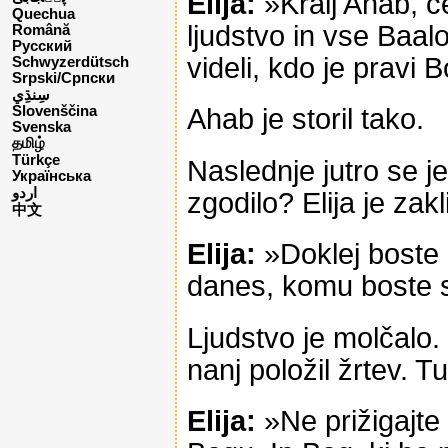
Elija:
»Kralj Ahab, če
Quechua
ljudstvo in vse Baa
Română
Русский
videli, kdo je pravi
Schwyzerdütsch
Srpski/Српски
Ahab je storil tako.
Slovenščina
Svenska
தமிழ்
Türkçe
Naslednje jutro se je
Українська
اردو
zgodilo? Elija je zak
中文
Elija:
»Doklej boste 
danes, komu boste sl
Ljudstvo je molčalo. G
nanj položil žrtev. T
Elija:
»Ne prižigajte