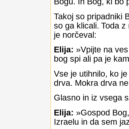
Bogu. In Bog, ki bo 
Takoj so pripadniki 
so ga klicali. Toda 
je norčeval:
Elija:
»Vpijte na ves
bog spi ali pa je ka
Vse je utihnilo, ko je
drva. Mokra drva ne
Glasno in iz vsega sr
Elija:
»Gospod Bog, p
Izraelu in da sem jaz