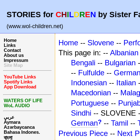
STORIES for
C
H
I
L
D
R
E
N
by Sister F
(www.wol-children.net)
Home
Home
--
Slovene
--
Perf
Links
Contact
This page in: --
Albanian
About us
Impressum
Bengali
--
Bulgarian
Site Map
--
Fulfulde
--
Germa
YouTube Links
Indonesian
--
Italian
Spotify Links
App Download
Macedonian
--
Mala
WATERS OF LIFE
Portuguese
--
Punjab
WoL AUDIO
Sindhi
-- SLOVENE 
عربي
?
German
--
Tamil
--
Aymara
Azərbaycanca
Previous Piece
--
Next P
Bahasa Indones.
বাংলা