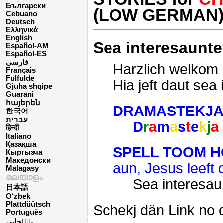
Български
(LOW GERMAN
Cebuano
Deutsch
Ελληνικά
English
Sea interesaunt
Español-AM
Español-ES
فارسی
Harzlich welkom 
Français
Fulfulde
Hia jeft daut sea
Gjuha shqipe
Guarani
հայերեն
DRAMASTEKJ
한국어
עברית
D
r
a
m
a
s
t
e
k
j
a
हिन्दी
Italiano
Қазақша
SPELL TOOM 
Кыргызча
Македонски
aun, Jesus leeft d
Malagasy
മലയാളം
Sea interesa
日本語
O‘zbek
Plattdüütsch
Schekj dän Link no d
Português
پن٘جابی