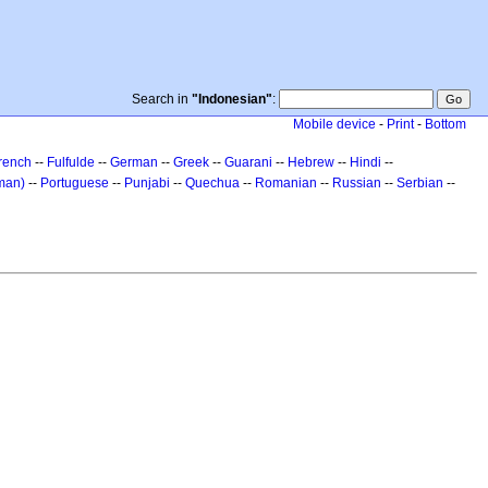
Search in
"Indonesian"
:
Mobile device
-
Print
-
Bottom
rench
--
Fulfulde
--
German
--
Greek
--
Guarani
--
Hebrew
--
Hindi
--
man)
--
Portuguese
--
Punjabi
--
Quechua
--
Romanian
--
Russian
--
Serbian
--