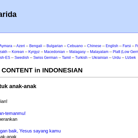
arida
Aymara
--
Azeri
--
Bengali
--
Bulgarian
--
Cebuano
--
Chinese
--
English
--
Farsi
--
F
zakh
--
Korean
--
Kyrgyz
--
Macedonian
--
Malagasy
--
Malayalam
--
Platt (Low Ger
ish-ES
--
Swedish
--
Swiss German
--
Tamil
--
Turkish
--
Ukrainian
--
Urdu
--
Uzbek
- CONTENT in INDONESIAN
tuk anak-anak
ian!
man-temanmu!
perankan
gan baik, Yesus sayang kamu
nak-anak