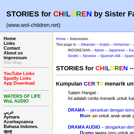
STORIES for
C
H
I
L
D
R
E
N
by Sister F
(www.wol-children.net)
Home
Home
-- Indonesian
Links
This page in: --
Albanian
--
Arabic
--
Armenian
--
Contact
INDONESIAN --
Italian
--
Japanese
--
Ka
About us
Sindhi
--
Slovene
--
Spanish-AM
--
Span
Impressum
Site Map
STORIES for
CH
I
L
D
R
E
N
-
YouTube Links
Spotify Links
App Download
Kumpulan
C
E
R
I
T
A
menarik un
Salam Hangat -
WATERS OF LIFE
Ini adalah cerita menarik untuk kal
WoL AUDIO
DRAMA
-- perankan dengan te
عربي
M
a
i
n
k
a
n
untuk anak-anak 
Aymara
Azərbaycanca
Bahasa Indones.
DRAMA AUDIO
– dengarkan den
বাংলা
D
r
a
m
a
s
u
a
r
a
seru untuk a