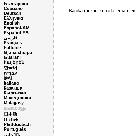
Български
Cebuano
Bagikan link ini kepada teman-t
Deutsch
Ελληνικά
English
Español-AM
Español-ES
فارسی
Français
Fulfulde
Gjuha shqipe
Guarani
հայերեն
한국어
עברית
हिन्दी
Italiano
Қазақша
Кыргызча
Македонски
Malagasy
മലയാളം
日本語
O‘zbek
Plattdüütsch
Português
پن٘جابی