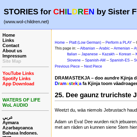
STORIES for
C
H
I
L
D
R
E
N
by Sister F
(www.wol-children.net)
Home
Links
Home
--
Platt (Low German)
--
Perform a PLAY
-- 
Contact
This page in: --
Albanian
--
Arabic
--
Armenian
--
A
About us
Italian
--
Japanese
--
Kazakh
--
Korean
--
Impressum
Slovene
--
Spanish-AM
--
Spanish-ES
--
S
Site Map
Previous Piece
--
Next Piece
YouTube Links
DRAMASTEKJA – doo aundre Kjinja da
Spotify Links
D
r
a
m
a
s
t
e
k
j
a
fa Kjinja toom väadroage
App Download
25. Dee gaunz trurichste 
WATERS OF LIFE
WoL AUDIO
Weetzt du, wäa niemols Jebrustach hau
عربي
Adam un Eva! Dee wurden nich jebuaren,
Aymara
met am räden un kunnen siene Stem hiere
Azərbaycanca
Bahasa Indones.