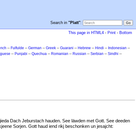
Search in
"Platt"
:
This page in HTML4
-
Print
-
Bottom
ench
--
Fulfulde
--
German
--
Greek
--
Guarani
--
Hebrew
--
Hindi
--
Indonesian
--
uguese
--
Punjabi
--
Quechua
--
Romanian
--
Russian
--
Serbian
--
Sindhi
--
e jieda Dach Jeburstach hauden. See läwden met Gott. See deeden
ene Sorjen. Gott haud iend rikj beschonken un jesajcht: