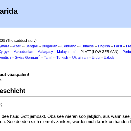
arida
025 (The saddest story)
ymara
--
Azeri
--
Bengali
--
Bulgarian
--
Cebuano
--
Chinese
--
English
--
Farsi
--
Fr
?
Kyrgyz
--
Macedonian
--
Malagasy
--
Malayalam
-- PLATT (LOW GERMAN) --
Port
?
wedish
--
Swiss German
--
Tamil
--
Turkish
--
Ukrainian
--
Urdu
--
Uzbek
ut väaspälen!
n
Jeschicht
d?
 dee haud Gott jemoakt. Oba see wieren soo jlekjlich, aus wann se
n. See deeden sich niemols zanken, worden nich krank un hauden kje