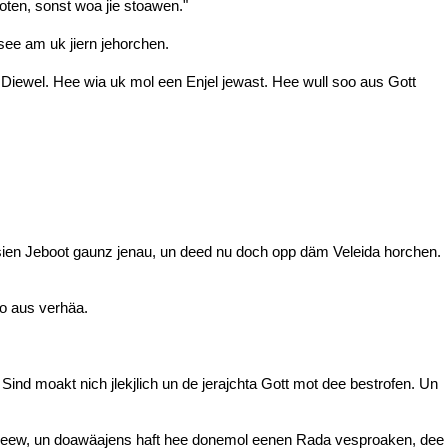
ten, sonst woa jie stoawen."
ee am uk jiern jehorchen.
iewel. Hee wia uk mol een Enjel jewast. Hee wull soo aus Gott
tt sien Jeboot gaunz jenau, un deed nu doch opp däm Veleida horchen.
o aus verhäa.
d moakt nich jlekjlich un de jerajchta Gott mot dee bestrofen. Un
 Leew, un doawäajens haft hee donemol eenen Rada vesproaken, dee