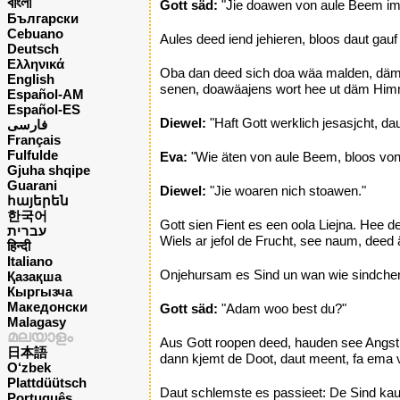
বাংলা
Gott säd:
"Jie doawen von aule Beem im 
Български
Cebuano
Aules deed iend jehieren, bloos daut ga
Deutsch
Ελληνικά
Oba dan deed sich doa wäa malden, däm 
English
senen, doawäajens wort hee ut däm Him
Español-AM
Español-ES
Diewel:
"Haft Gott werklich jesasjcht, d
فارسی
Français
Fulfulde
Eva:
"Wie äten von aule Beem, bloos von
Gjuha shqipe
Guarani
Diewel:
"Jie woaren nich stoawen."
հայերեն
한국어
Gott sien Fient es een oola Liejna. Hee 
עברית
Wiels ar jefol de Frucht, see naum, deed
हिन्दी
Italiano
Onjehursam es Sind un wan wie sindchen,
Қазақша
Кыргызча
Македонски
Gott säd:
"Adam woo best du?"
Malagasy
മലയാളം
Aus Gott roopen deed, hauden see Angst 
日本語
dann kjemt de Doot, daut meent, fa ema 
O‘zbek
Plattdüütsch
Daut schlemste es passieet: De Sind ka
Português