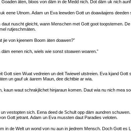
Goaden äten, bloos von däm in de Medd nich. Dot däm uk nich aunfo
uf uk eene Utnom. Adam un Eva leewden Gott un doawäajens deeden s
daut nuscht gleicht, wann Menschen met Gott goot toopstemen. De D
mel rutjeschmäten.
aut jie von kjeenem Boom äten doawen?"
 däm eenen nich, wiels wie sonst stoawen woaren."
deit Gott sien Wuat vedreien un deit Twiewel utstreien. Eva kjand Go
 äten un gauf uk äarem Maun, dee dichtbie ar wia.
 kaun waut schrakjlichet hinjaraun komen. Daut wia nu nich mea so
un vestopten sich. Eena deed de Schult opp däm aundren schuwen. Sin
von Gott jetrant. Adam un Eva mussten daut Paradies veloten.
um in de Welt un wond von nu aun in jiedrem Mensch. Doch Gott es