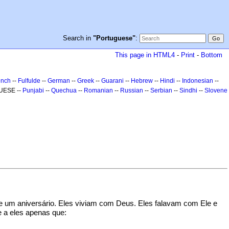
Search in
"Portuguese"
:
This page in HTML4
-
Print
-
Bottom
ench
--
Fulfulde
--
German
--
Greek
--
Guarani
--
Hebrew
--
Hindi
--
Indonesian
--
UESE --
Punjabi
--
Quechua
--
Romanian
--
Russian
--
Serbian
--
Sindhi
--
Slovene
se um aniversário. Eles viviam com Deus. Eles falavam com Ele e
e a eles apenas que: