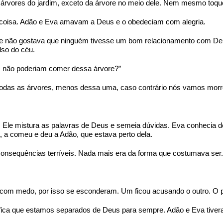
rvores do jardim, exceto da árvore no meio dele. Nem mesmo toque
a coisa. Adão e Eva amavam a Deus e o obedeciam com alegria.
 não gostava que ninguém tivesse um bom relacionamento com Deus. 
lso do céu.
 não poderiam comer dessa árvore?”
odas as árvores, menos dessa uma, caso contrário nós vamos morre
 Ele mistura as palavras de Deus e semeia dúvidas. Eva conhecia de
a, a comeu e deu a Adão, que estava perto dela.
onsequências terríveis. Nada mais era da forma que costumava ser.
m medo, por isso se esconderam. Um ficou acusando o outro. O peca
nifica que estamos separados de Deus para sempre. Adão e Eva tiver