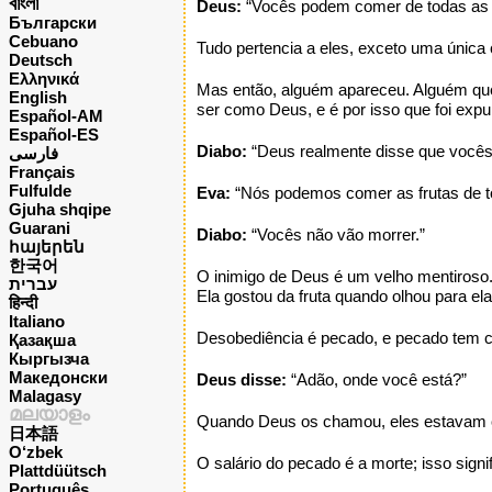
বাংলা
Deus:
“Vocês podem comer de todas as á
Български
Cebuano
Tudo pertencia a eles, exceto uma únic
Deutsch
Ελληνικά
Mas então, alguém apareceu. Alguém que
English
ser como Deus, e é por isso que foi expu
Español-AM
Español-ES
Diabo:
“Deus realmente disse que vocês
فارسی
Français
Fulfulde
Eva:
“Nós podemos comer as frutas de t
Gjuha shqipe
Guarani
Diabo:
“Vocês não vão morrer.”
հայերեն
한국어
O inimigo de Deus é um velho mentiroso.
עברית
Ela gostou da fruta quando olhou para el
हिन्दी
Italiano
Desobediência é pecado, e pecado tem c
Қазақша
Кыргызча
Македонски
Deus disse:
“Adão, onde você está?”
Malagasy
മലയാളം
Quando Deus os chamou, eles estavam co
日本語
O‘zbek
O salário do pecado é a morte; isso sig
Plattdüütsch
Português