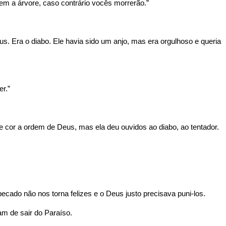
m a árvore, caso contrário vocês morrerão.”
Era o diabo. Ele havia sido um anjo, mas era orgulhoso e queria
r.”
 cor a ordem de Deus, mas ela deu ouvidos ao diabo, ao tentador.
do não nos torna felizes e o Deus justo precisava puni-los.
am de sair do Paraíso.