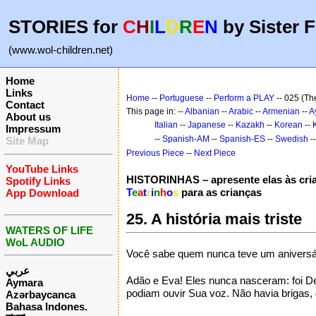
STORIES for
C
H
I
L
D
R
E
N
by Sister F
(www.wol-children.net)
Home
Links
Home
--
Portuguese
--
Perform a PLAY
-- 025 (Th
Contact
This page in: --
Albanian
--
Arabic
--
Armenian
--
A
About us
Italian
--
Japanese
--
Kazakh
--
Korean
--
Impressum
--
Spanish-AM
--
Spanish-ES
--
Swedish
-
Site Map
Previous Piece
--
Next Piece
YouTube Links
HISTORINHAS – apresente elas às cri
Spotify Links
T
e
a
t
r
i
n
h
o
s
para as crianças
App Download
25. A história mais triste
WATERS OF LIFE
WoL AUDIO
Você sabe quem nunca teve um aniversá
عربي
Adão e Eva! Eles nunca nasceram: foi De
Aymara
podiam ouvir Sua voz. Não havia brigas,
Azərbaycanca
Bahasa Indones.