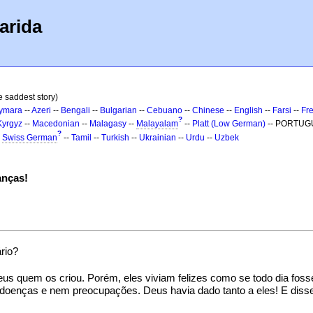
arida
e saddest story)
ymara
--
Azeri
--
Bengali
--
Bulgarian
--
Cebuano
--
Chinese
--
English
--
Farsi
--
Fr
?
Kyrgyz
--
Macedonian
--
Malagasy
--
Malayalam
--
Platt (Low German)
-- PORTUG
?
-
Swiss German
--
Tamil
--
Turkish
--
Ukrainian
--
Urdu
--
Uzbek
anças!
rio?
us quem os criou. Porém, eles viviam felizes como se todo dia fos
 doenças e nem preocupações. Deus havia dado tanto a eles! E diss