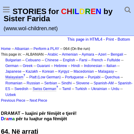
STORIES for
C
H
I
L
D
R
E
N
by
Sister Farida
(www.wol-children.net)
This page in HTML4
-
Print
-
Bottom
Home
--
Albanian
--
Perform a PLAY
-- 064 (On the run)
This page in: -- ALBANIAN --
Arabic
--
Armenian
--
Aymara
--
Azeri
--
Bengali
--
Bulgarian
--
Cebuano
--
Chinese
--
English
--
Farsi
--
French
--
Fulfulde
--
German
--
Greek
--
Guarani
--
Hebrew
--
Hindi
--
Indonesian
--
Italian
--
Japanese
--
Kazakh
--
Korean
--
Kyrgyz
--
Macedonian
--
Malagasy
--
?
Malayalam
--
Platt (Low German)
--
Portuguese
--
Punjabi
--
Quechua
--
Romanian
--
Russian
--
Serbian
--
Sindhi
--
Slovene
--
Spanish-AM
--
Spanish-
?
ES
--
Swedish
--
Swiss German
--
Tamil
--
Turkish
--
Ukrainian
--
Urdu
--
Uzbek
Previous Piece
--
Next Piece
DRAMAT – luajini për fëmijët e tjerë!
D
r
a
m
a
për tu luajtur nga fëmijët
64. Në arrati