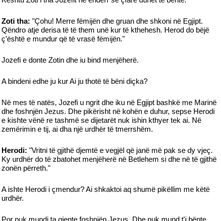
Zoti tha:
"Çohu! Merre fëmijën dhe gruan dhe shkoni në Egjipt.
Qëndro atje derisa të të them unë kur të kthehesh. Herod do bëjë
ç’është e mundur që të vrasë fëmijën."
Jozefi e donte Zotin dhe iu bind menjëherë.
A bindeni edhe ju kur Ai ju thotë të bëni diçka?
Në mes të natës, Jozefi u ngrit dhe iku në Egjipt bashkë me Marinë
dhe foshnjën Jezus. Dhe pikërisht në kohën e duhur, sepse Herodi
e kishte vënë re tashmë se dijetarët nuk ishin kthyer tek ai. Në
zemërimin e tij, ai dha një urdhër të tmerrshëm.
Herodi:
"Vritni të gjithë djemtë e vegjël që janë më pak se dy vjeç.
Ky urdhër do të zbatohet menjëherë në Betlehem si dhe në të gjithë
zonën përreth."
A ishte Herodi i çmendur? Ai shkaktoi aq shumë pikëllim me këtë
urdhër.
Por nuk mundi ta gjente foshnjën Jezus. Dhe nuk mund t'i bënte