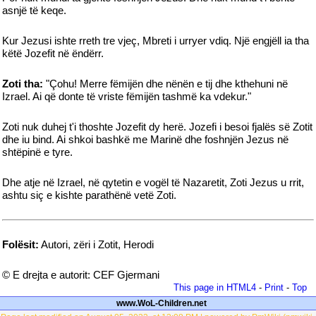
asnjë të keqe.
Kur Jezusi ishte rreth tre vjeç, Mbreti i urryer vdiq. Një engjëll ia tha
këtë Jozefit në ëndërr.
Zoti tha:
"Çohu! Merre fëmijën dhe nënën e tij dhe kthehuni në
Izrael. Ai që donte të vriste fëmijën tashmë ka vdekur."
Zoti nuk duhej t'i thoshte Jozefit dy herë. Jozefi i besoi fjalës së Zotit
dhe iu bind. Ai shkoi bashkë me Marinë dhe foshnjën Jezus në
shtëpinë e tyre.
Dhe atje në Izrael, në qytetin e vogël të Nazaretit, Zoti Jezus u rrit,
ashtu siç e kishte parathënë vetë Zoti.
Folësit:
Autori, zëri i Zotit, Herodi
© E drejta e autorit: CEF Gjermani
This page in HTML4
-
Print
-
Top
www.WoL-Children.net