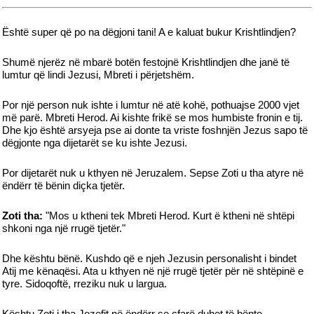
Është super që po na dëgjoni tani! A e kaluat bukur Krishtlindjen?
Shumë njerëz në mbarë botën festojnë Krishtlindjen dhe janë të
lumtur që lindi Jezusi, Mbreti i përjetshëm.
Por një person nuk ishte i lumtur në atë kohë, pothuajse 2000 vjet
më parë. Mbreti Herod. Ai kishte frikë se mos humbiste fronin e tij.
Dhe kjo është arsyeja pse ai donte ta vriste foshnjën Jezus sapo të
dëgjonte nga dijetarët se ku ishte Jezusi.
Por dijetarët nuk u kthyen në Jeruzalem. Sepse Zoti u tha atyre në
ëndërr të bënin diçka tjetër.
Zoti tha:
"Mos u ktheni tek Mbreti Herod. Kurt ë ktheni në shtëpi
shkoni nga një rrugë tjetër."
Dhe kështu bënë. Kushdo që e njeh Jezusin personalisht i bindet
Atij me kënaqësi. Ata u kthyen në një rrugë tjetër për në shtëpinë e
tyre. Sidoqoftë, rreziku nuk u largua.
Kështu Zoti i tha Jozefit në ëndërr se çfarë duhet të bënte.