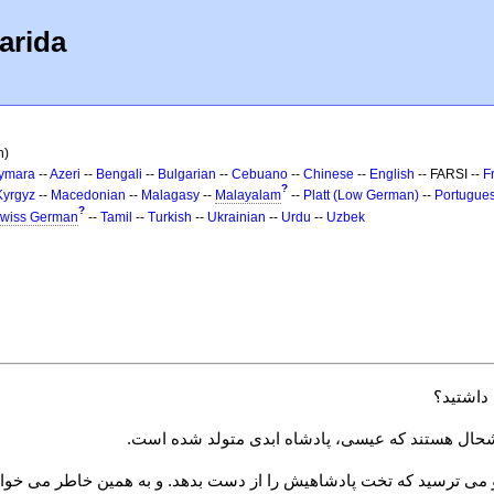
arida
n)
ymara
--
Azeri
--
Bengali
--
Bulgarian
--
Cebuano
--
Chinese
--
English
-- FARSI --
F
?
Kyrgyz
--
Macedonian
--
Malagasy
--
Malayalam
--
Platt (Low German)
--
Portugue
?
wiss German
--
Tamil
--
Turkish
--
Ukrainian
--
Urdu
--
Uzbek
داشتید؟
شحال هستند که عیسی، پادشاه ابدی متولد شده است.
 او می ترسید که تخت پادشاهیش را از دست بدهد. و به همین خاطر می 