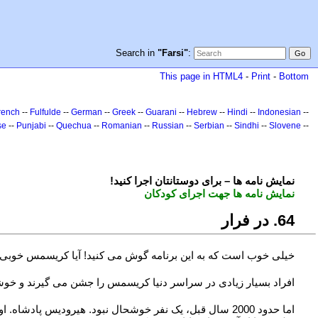
Search in
"Farsi"
:
This page in HTML4
-
Print
-
Bottom
rench
--
Fulfulde
--
German
--
Greek
--
Guarani
--
Hebrew
--
Hindi
--
Indonesian
--
se
--
Punjabi
--
Quechua
--
Romanian
--
Russian
--
Serbian
--
Sindhi
--
Slovene
--
!نمایش نامه ها – برای دوستانتان اجرا کنید
نمایش نامه ها جهت اجرای کودکان
46. در فرار
خیلی خوب است که به این برنامه گوش می کنید! آیا کریسمس خوبی 
افراد بسیار زیادی در سراسر دنیا کریسمس را جشن می گیرند و خو
اما حدود 0002 سال قبل، یک نفر خوشحال نبود. هیرودیس پادشاه.