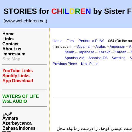
STORIES for
C
H
I
L
D
R
E
N
by Sister F
(www.wol-children.net)
Home
Links
Home
--
Farsi
--
Perform a PLAY
-- 064 (On the ru
Contact
This page in: --
Albanian
--
Arabic
--
Armenian
--
A
About us
Italian
--
Japanese
--
Kazakh
--
Korean
--
Impressum
Spanish-AM
--
Spanish-ES
--
Swedish
--
S
Site Map
Previous Piece
--
Next Piece
YouTube Links
Spotify Links
App Download
WATERS OF LIFE
WoL AUDIO
عربي
Aymara
Azərbaycanca
Bahasa Indones.
خواست عیسی کوچک را درست زمانیکه محل