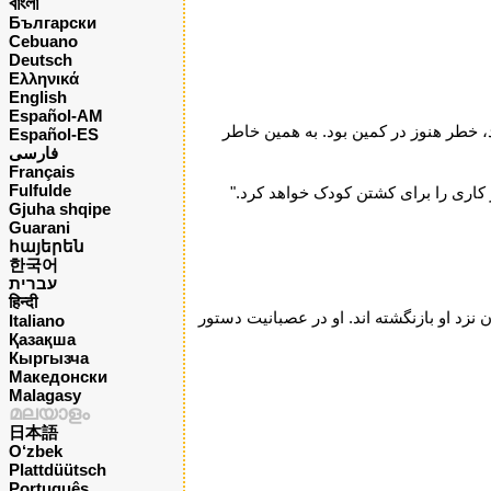
বাংলা
Български
Cebuano
Deutsch
Ελληνικά
English
Español-AM
د، خطر هنوز در کمین بود. به همین خاطر
Español-ES
فارسی
Français
Fulfulde
ر کاری را برای کشتن کودک خواهد کرد."
Gjuha shqipe
Guarani
հայերեն
한국어
עברית
हिन्दी
د او بازنگشته اند. او در عصبانیت دستور
Italiano
Қазақша
Кыргызча
Македонски
Malagasy
മലയാളം
日本語
O‘zbek
Plattdüütsch
Português