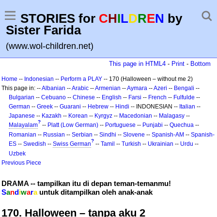
STORIES for
C
H
I
L
D
R
E
N
by
Sister Farida
(www.wol-children.net)
This page in HTML4
-
Print
-
Bottom
Home
--
Indonesian
--
Perform a PLAY
-- 170 (Halloween – without me 2)
This page in: --
Albanian
--
Arabic
--
Armenian
--
Aymara
--
Azeri
--
Bengali
--
Bulgarian
--
Cebuano
--
Chinese
--
English
--
Farsi
--
French
--
Fulfulde
--
German
--
Greek
--
Guarani
--
Hebrew
--
Hindi
-- INDONESIAN --
Italian
--
Japanese
--
Kazakh
--
Korean
--
Kyrgyz
--
Macedonian
--
Malagasy
--
?
Malayalam
--
Platt (Low German)
--
Portuguese
--
Punjabi
--
Quechua
--
Romanian
--
Russian
--
Serbian
--
Sindhi
--
Slovene
--
Spanish-AM
--
Spanish-
?
ES
--
Swedish
--
Swiss German
--
Tamil
--
Turkish
--
Ukrainian
--
Urdu
--
Uzbek
Previous Piece
DRAMA -- tampilkan itu di depan teman-temanmu!
S
a
n
d
i
w
a
r
a
untuk ditampilkan oleh anak-anak
170. Halloween – tanpa aku 2