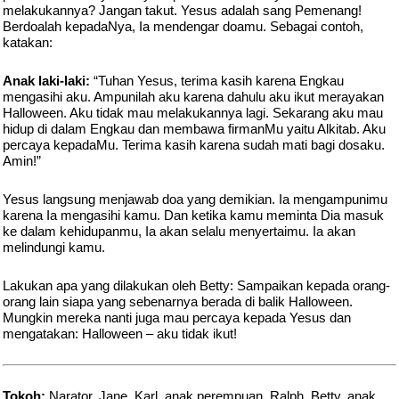
melakukannya? Jangan takut. Yesus adalah sang Pemenang!
Berdoalah kepadaNya, Ia mendengar doamu. Sebagai contoh,
katakan:
Anak laki-laki:
“Tuhan Yesus, terima kasih karena Engkau
mengasihi aku. Ampunilah aku karena dahulu aku ikut merayakan
Halloween. Aku tidak mau melakukannya lagi. Sekarang aku mau
hidup di dalam Engkau dan membawa firmanMu yaitu Alkitab. Aku
percaya kepadaMu. Terima kasih karena sudah mati bagi dosaku.
Amin!”
Yesus langsung menjawab doa yang demikian. Ia mengampunimu
karena Ia mengasihi kamu. Dan ketika kamu meminta Dia masuk
ke dalam kehidupanmu, Ia akan selalu menyertaimu. Ia akan
melindungi kamu.
Lakukan apa yang dilakukan oleh Betty: Sampaikan kepada orang-
orang lain siapa yang sebenarnya berada di balik Halloween.
Mungkin mereka nanti juga mau percaya kepada Yesus dan
mengatakan: Halloween – aku tidak ikut!
Tokoh:
Narator, Jane, Karl, anak perempuan, Ralph, Betty, anak