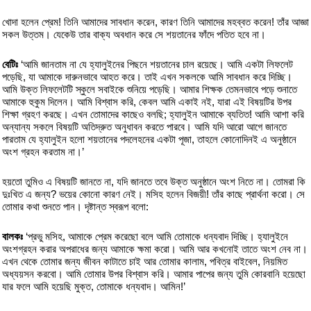
খোদা হলেন প্রেম! তিনি আমাদের সাবধান করেন, কারণ তিনি আমাদের মহব্বত করেন! তাঁর আজ্ঞা
সকল উত্তম। যেকেউ তার বাক্য অবধান করে সে শয়তানের ফাঁদে পতিত হবে না।
বেটিঃ
‘আমি জানতাম না যে হ্যালুইনের পিছনে শয়তানের চাল রয়েছে। আমি একটা লিফলেট
পড়েছি, যা আমাকে দারুনভাবে আহত করে। তাই এখন সকলকে আমি সাবধান করে দিচ্ছি।
আমি উক্ত লিফলেটটি স্কুলে সবাইকে শুনিয়ে পড়েছি। আমার শিক্ষক তেমনভাবে পড়ে শুনাতে
আমাকে হুকুম দিলেন। আমি বিশ্বাস করি, কেবল আমি একাই নই, যারা এই বিষয়টির উপর
শিক্ষা গ্রহণ করছে। এখন তোমাদের কাছেও বলছি; হ্যালুইন আমাকে ব্যতিত! আমি আশা করি
অন্যান্য সকলে বিষয়টি অতিদ্রুত অনুধাবন করতে পারবে। আমি যদি আরো আগে জানতে
পারতাম যে হ্যালুইন হলো শয়তানের পদলেহনের একটা পূজা, তাহলে কোনোদিনই এ অনুষ্ঠানে
অংশ গ্রহন করতাম না।’
হয়তো তুমিও এ বিষয়টি জানতে না, যদি জানতে তবে উক্ত অনুষ্ঠানে অংশ নিতে না। তোমরা কি
দুঃখিত এ জন্য? ভয়ের কোনো কারণ নেই। মসিহ হলেন বিজয়ী! তাঁর কাছে প্রার্থনা করো। সে
তোমার কথা শুনতে পান। দৃষ্টান্ত স্বরূপ বলো:
বালকঃ
‘প্রভু মসিহ, আমাকে প্রেম করেছো বলে আমি তোমাকে ধন্যবাদ দিচ্ছি। হ্যালুইনে
অংশগ্রহন করার অপরাধের জন্য আমাকে ক্ষমা করো। আমি আর কখনোই তাতে অংশ নেব না।
এখন থেকে তোমার জন্য জীবন কাটাতে চাই আর তোমার কালাম, পবিত্র বাইবেল, নিয়মিত
অধ্যয়সন করবো। আমি তোমার উপর বিশ্বাস করি। আমার পাপের জন্য তুমি কোরবানি হয়েছো
যার ফলে আমি হয়েছি মুক্ত, তোমাকে ধন্যবাদ। আমিন!’