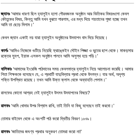
জ্যানঃ
‘আমার ধারণা ছিল হ্যালুইন হলো গৌরবজনক অনুষ্ঠান আর ভিতিকর বিষয়গুলো কেবল
কৌতুকের বিষয়, কিন্তু আমি যখন বুঝতে পারলাম, এর মধ্য দিয়ে শয়তানের পূজা হচ্ছে তখন
আমি তা ছেড়ে দিলাম।’
কেবল জ্যান একাই নয় যারা হ্যালুইন অনুষ্ঠানের উদযাপন বাদ দিয়ে দিয়েছে।
কার্লঃ
‘আমিও নিজেকে গুটিয়ে নিয়েছি ফ্রাঙ্কেইন স্টেইন পিজ্জা ও ভুতের ছাপ থেকে। মাকড়সার
রক্তের স্যুপ, ইয়াক এসকল অনুষ্ঠান পালনে আমি অসুস্থ হয়ে পড়ি।’
বালিকাঃ
‘আমাদের ইংরেজি পাঠদানের সময় কেবলমাত্র হ্যালুইন নিয়ে আলোচনা করেছি। আমার
পিতা শিক্ষককে বলেছেন যে, এ প্রথাটি যাদুবিদ্যার প্রথা থেকে উৎপন্ন। যার অর্থ, অদৃশ্য
শক্তি উপস্থিত রয়েছে। তখন আমি উক্ত ক্লাস থেকে অব্যাহতি পেলাম।’
রালফের কোনো আগ্রহ নেই হ্যালুইন উৎসব উদযাপনের বিষয়ে?
রালফঃ
‘আমি খোদার উপর বিশ্বাস রাখি, তাই তিনি যা কিছু বলেছেন তাই করবো।’
তোমার বাইবেল থেকে এ অংশটি পাঠ করো দ্বিতীয় বিবরণ ১৮ঃ৯।
রালফঃ
‘জাতিদের জঘণ্য প্রথার অনুকরণ তোমরা করো না!’