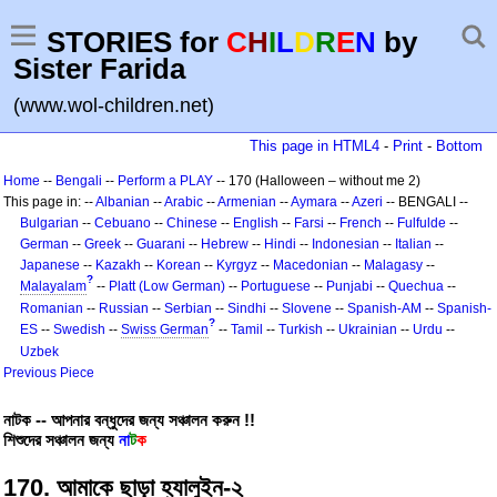
STORIES for
C
H
I
L
D
R
E
N
by
Sister Farida
(www.wol-children.net)
This page in HTML4
-
Print
-
Bottom
Home
--
Bengali
--
Perform a PLAY
-- 170 (Halloween – without me 2)
This page in: --
Albanian
--
Arabic
--
Armenian
--
Aymara
--
Azeri
-- BENGALI --
Bulgarian
--
Cebuano
--
Chinese
--
English
--
Farsi
--
French
--
Fulfulde
--
German
--
Greek
--
Guarani
--
Hebrew
--
Hindi
--
Indonesian
--
Italian
--
Japanese
--
Kazakh
--
Korean
--
Kyrgyz
--
Macedonian
--
Malagasy
--
?
Malayalam
--
Platt (Low German)
--
Portuguese
--
Punjabi
--
Quechua
--
Romanian
--
Russian
--
Serbian
--
Sindhi
--
Slovene
--
Spanish-AM
--
Spanish-
?
ES
--
Swedish
--
Swiss German
--
Tamil
--
Turkish
--
Ukrainian
--
Urdu
--
Uzbek
Previous Piece
নাটক -- আপনার বন্ধুদের জন্য সঞ্চালন করুন !!
শিশুদের সঞ্চালন জন্য
না
ট
ক
170. আমাকে ছাড়া হ্যালুইন-২