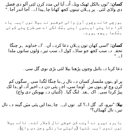
کسان:
”توں بالکل ٹھیک ویلے اُتے آیا ایں مدد کرن لئی آلو دی فصل
دی واڈی لئی۔ پر پہلاں تینوں کجھ کھانا چاہیدا اے۔ آجا اندر آجا۔“
بورچی خانے وچوں آون والی خوشبو نے بیلا نوں ایہہ یاد
کرا دِتا پئی اوہنوں اینی بھُک لگی اے جس طرح پئی کوئی
بھُکھا ریچھ ہووے۔
کسان:
”اسی کھان توں پہلاں دعا کردے اَں۔ ’اے خداوند ہر چنگا
تحفہ تے سب کجھ جو ساڈے کول اے سب تیرے وَلوں سانوں ملدا
اے۔“
دعا کرنا تے بائبل وچوں پڑھنا بیلا لئی بڑی نوی گل سی۔
پر اوہنوں ملنسار کسان دے نال رہنا چنگا لگدا سی۔ سگوں کم
کرن وچ اوہنوں مزہ آوندا سی، اجے پئی دن دے اخیر اُتے اوہدا لک
پیڑ کردا سی۔ اک ہفتہ لنگ گیا۔ (کُتیاں دے بھونکن دی واج)
بیلا:
”نیرو، کیہ گل اے؟ کیہ توں ایہہ چاہندا ایں پئی میَں گیند دے نال
تیرے نال کھیڈاں؟“
باہر، نیرو نے آپنے کن خوشی نال کھلار لئے۔ نالے بیلا
نوں نےوی ایہہ سُنیا (ولیتی سارنگی وجن دی واج)۔