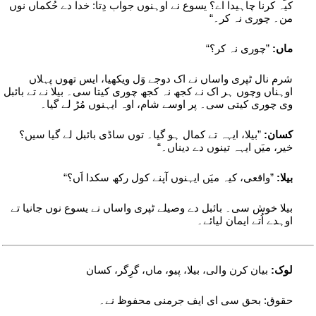
کیہ کرنا چاہیدا اے؟ یسوع نے اوہنوں جواب دِتا: خدا دے حُکماں نوں
من۔ چوری نہ کر۔“
ماں:
”چوری نہ کر؟“
شرم نال ٹپری واساں نے اک دوجے وَل ویکھیا، ایس تھوں پہلاں
اوہناں وچوں ہر اک نے کجھ نہ کجھ چوری کیتا سی۔ بیلا نے تے بائبل
وی چوری کیتی سی۔ پر اوسے شام، اوہ ایہنوں مُڑ لے گیا۔
کسان:
”بیلا، ایہہ تے کمال ہو گیا۔ توں ساڈی بائبل لے گیا سیں؟
خیر، میَں ایہہ تینوں دے دیناں۔“
بیلا:
”واقعی، کیہ میَں ایہنوں آپنے کول رکھ سکدا اَں؟“
بیلا خوش سی۔ بائبل دے وصیلے ٹپری واساں نے یسوع نوں جانیا تے
اوہدے اُتے ایمان لیائے۔
لوک:
بیان کرن والی، بیلا، پیو، ماں، گرِگر، کسان
حقوق: بحق سی ای ایف جرمنی محفوظ نے۔