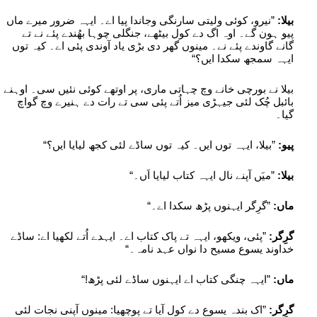
بیلا:
”نیرو، کوئی ولیتی سارنگی وجاندا پیا اے۔ ایہہ ضرور میرے ماں
پیو ہون گے۔ اوہ اگ دے کول بیٹھے، جنگلی چوہا بھُندے پئے نے تے
گانے گاوندے پئے نے۔ مینوں گھر دی بڑی یاد آوندی پئی اے۔ کیہ توں
ایہہ سمجھ سکدا ایں؟“
بیلا نے بورچی خانے وچ چہاتی ماری، پر اوتھے کوئی نئیں سی۔ اوہنے
بائبل چُک لئی جیہڑی میز اُتے پئی سی تے رات دے ہنیرے وچ گواچ
گیا۔
پیو:
”بیلا، ایہہ توں ایں۔ کیہ توں ساڈے لئی کجھ لیایا ایں؟“
بیلا:
”میَں آپنے نال ایہہ کتاب لیایا اَں۔“
ماں:
”گرِگر ایہنوں پڑھ سکدا اے۔“
گرِگر:
”پئی، ویکھو، ایہہ تے پاک کتاب اے۔ ایہدے اُتے لکھیا اے: ساڈے
خداوند یسوع مسیح دا نواں عہد نامہ۔“
ماں:
”ایہہ چنگی کتاب اے ایہنوں ساڈے لئی پڑھ!“
گرِگر:
”اک بندہ یسوع دے کول آیا تے پوچھیا: مینوں آپنی نجات لئی