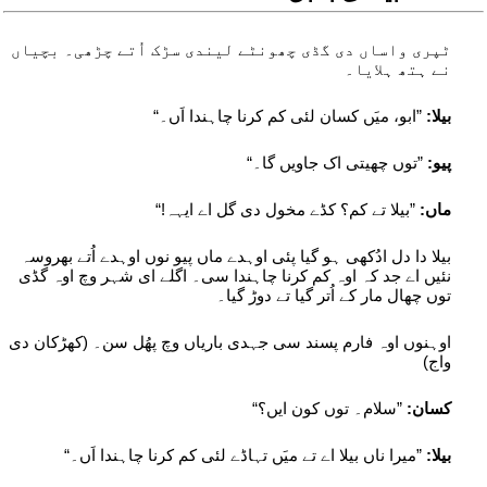
ٹپری واساں دی گڈی چھونٹے لیندی سڑک اُتے چڑھی۔ بچیاں
نے ہتھ ہلایا۔
بیلا:
”ابو، میَں کسان لئی کم کرنا چاہندا اَں۔“
پیو:
”توں چھیتی اک جاویں گا۔“
ماں:
”بیلا تے کم؟ کڈے مخول دی گل اے ایہہ!“
بیلا دا دل ادُکھی ہو گیا پئی اوہدے ماں پیو نوں اوہدے اُتے بھروسہ
نئیں اے جد کہ اوہ کم کرنا چاہندا سی۔ اگلے ای شہر وچ اوہ گڈی
توں چھال مار کے اُتر گیا تے دوڑ گیا۔
اوہنوں اوہ فارم پسند سی جہدی باریاں وچ پھُل سن۔ (کھڑکان دی
واج)
کسان:
”سلام۔ توں کون ایں؟“
بیلا:
”میرا ناں بیلا اے تے میَں تہاڈے لئی کم کرنا چاہندا اَں۔“