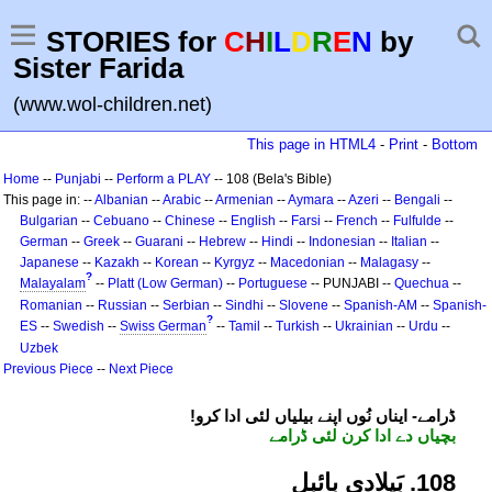
STORIES for
C
H
I
L
D
R
E
N
by
Sister Farida
(www.wol-children.net)
This page in HTML4
-
Print
-
Bottom
Home
--
Punjabi
--
Perform a PLAY
-- 108 (Bela's Bible)
This page in: --
Albanian
--
Arabic
--
Armenian
--
Aymara
--
Azeri
--
Bengali
--
Bulgarian
--
Cebuano
--
Chinese
--
English
--
Farsi
--
French
--
Fulfulde
--
German
--
Greek
--
Guarani
--
Hebrew
--
Hindi
--
Indonesian
--
Italian
--
Japanese
--
Kazakh
--
Korean
--
Kyrgyz
--
Macedonian
--
Malagasy
--
?
Malayalam
--
Platt (Low German)
--
Portuguese
-- PUNJABI --
Quechua
--
Romanian
--
Russian
--
Serbian
--
Sindhi
--
Slovene
--
Spanish-AM
--
Spanish-
?
ES
--
Swedish
--
Swiss German
--
Tamil
--
Turkish
--
Ukrainian
--
Urdu
--
Uzbek
Previous Piece
--
Next Piece
!ڈرامے- ایناں نُوں اپنے بیلیاں لئی ادا کرو
بچیاں دے ادا کرن لئی ڈرامے
801. بَیلادی بائبل