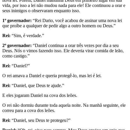
nova lei. Porém, Daniel mantinha Deus em primeiro lugar em sua
vida, por isso a lei não mudou nada para ele! Ele continuou a orar e
seus inimigos o observaram enquanto isso.
1º governador:
“Rei Dario, você acabou de assinar uma nova lei
que proíbe a qualquer de pedir algo a outro homem ou Deus.”
Rei:
“Sim, é verdade.”
2º governador:
“Daniel continua a orar três vezes por dia a seu
Deus. Nós o vimos fazendo isso. Ele deveria virar comida de leão,
como castigo.”
Rei:
“Daniel?”
O rei amava a Daniel e queria protegê-lo, mas lei é lei.
Rei:
“Daniel, que Deus te ajude.”
E eles jogaram Daniel na cova dos leões.
O rei não dormiu durante toda aquela noite. Na manhã seguinte, ele
correu para a cova dos leões.
Rei:
“Daniel, seu Deus te protegeu?”