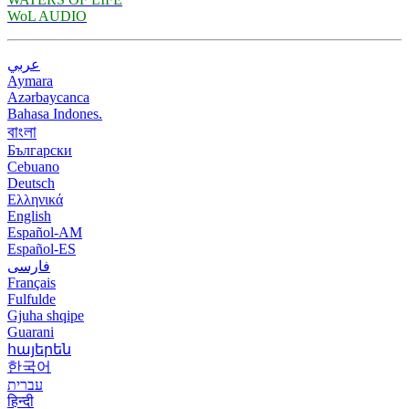
WoL AUDIO
عربي
Aymara
Azərbaycanca
Bahasa Indones.
বাংলা
Български
Cebuano
Deutsch
Ελληνικά
English
Español-AM
Español-ES
فارسی
Français
Fulfulde
Gjuha shqipe
Guarani
հայերեն
한국어
עברית
हिन्दी