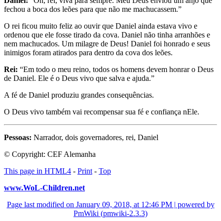
Daniel:
“Oh, rei, viva para sempre. Meu Deus enviou um anjo que
fechou a boca dos leões para que não me machucassem.”
O rei ficou muito feliz ao ouvir que Daniel ainda estava vivo e
ordenou que ele fosse tirado da cova. Daniel não tinha arranhões e
nem machucados. Um milagre de Deus! Daniel foi honrado e seus
inimigos foram atirados para dentro da cova dos leões.
Rei:
“Em todo o meu reino, todos os homens devem honrar o Deus
de Daniel. Ele é o Deus vivo que salva e ajuda.”
A fé de Daniel produziu grandes consequências.
O Deus vivo também vai recompensar sua fé e confiança nEle.
Pessoas:
Narrador, dois governadores, rei, Daniel
© Copyright: CEF Alemanha
This page in HTML4
-
Print
-
Top
www.WoL-Children.net
Page last modified on January 09, 2018, at 12:46 PM | powered by
PmWiki (pmwiki-2.3.3)