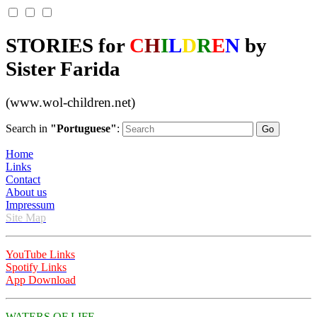
STORIES for
C
H
I
L
D
R
E
N
by
Sister Farida
(www.wol-children.net)
Search in
"Portuguese"
:
Home
Links
Contact
About us
Impressum
Site Map
YouTube Links
Spotify Links
App Download
WATERS OF LIFE