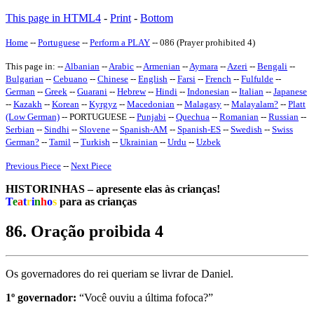
This page in HTML4
-
Print
-
Bottom
Home
--
Portuguese
--
Perform a PLAY
-- 086 (Prayer prohibited 4)
This page in: --
Albanian
--
Arabic
--
Armenian
--
Aymara
--
Azeri
--
Bengali
--
Bulgarian
--
Cebuano
--
Chinese
--
English
--
Farsi
--
French
--
Fulfulde
--
German
--
Greek
--
Guarani
--
Hebrew
--
Hindi
--
Indonesian
--
Italian
--
Japanese
--
Kazakh
--
Korean
--
Kyrgyz
--
Macedonian
--
Malagasy
--
Malayalam
?
--
Platt
(Low German)
-- PORTUGUESE --
Punjabi
--
Quechua
--
Romanian
--
Russian
--
Serbian
--
Sindhi
--
Slovene
--
Spanish-AM
--
Spanish-ES
--
Swedish
--
Swiss
German
?
--
Tamil
--
Turkish
--
Ukrainian
--
Urdu
--
Uzbek
Previous Piece
--
Next Piece
HISTORINHAS – apresente elas às crianças!
T
e
a
t
r
i
n
h
o
s
para as crianças
86. Oração proibida 4
Os governadores do rei queriam se livrar de Daniel.
1º governador:
“Você ouviu a última fofoca?”