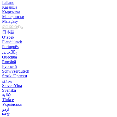
Italiano
Қазақша
Кыргызча
Македонски
Malagasy
മലയാളം
日本語
O‘zbek
Plattdüütsch
Português
پن٘جابی
Quechua
Română
Русский
Schwyzerdütsch
Srpski/Српски
Slovenščina
Svenska
தமிழ்
Türkçe
Українська
اردو
中文