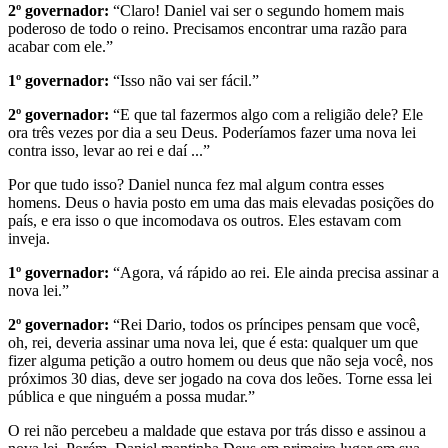
2º governador:
“Claro! Daniel vai ser o segundo homem mais
poderoso de todo o reino. Precisamos encontrar uma razão para
acabar com ele.”
1º governador:
“Isso não vai ser fácil.”
2º governador:
“E que tal fazermos algo com a religião dele? Ele
ora três vezes por dia a seu Deus. Poderíamos fazer uma nova lei
contra isso, levar ao rei e daí ...”
Por que tudo isso? Daniel nunca fez mal algum contra esses
homens. Deus o havia posto em uma das mais elevadas posições do
país, e era isso o que incomodava os outros. Eles estavam com
inveja.
1º governador:
“Agora, vá rápido ao rei. Ele ainda precisa assinar a
nova lei.”
2º governador:
“Rei Dario, todos os príncipes pensam que você,
oh, rei, deveria assinar uma nova lei, que é esta: qualquer um que
fizer alguma petição a outro homem ou deus que não seja você, nos
próximos 30 dias, deve ser jogado na cova dos leões. Torne essa lei
pública e que ninguém a possa mudar.”
O rei não percebeu a maldade que estava por trás disso e assinou a