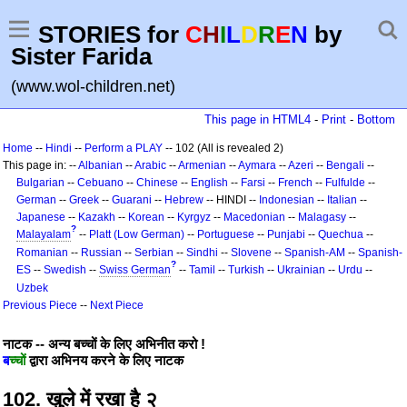
STORIES for
C
H
I
L
D
R
E
N
by
Sister Farida
(www.wol-children.net)
This page in HTML4
-
Print
-
Bottom
Home
--
Hindi
--
Perform a PLAY
-- 102 (All is revealed 2)
This page in: --
Albanian
--
Arabic
--
Armenian
--
Aymara
--
Azeri
--
Bengali
--
Bulgarian
--
Cebuano
--
Chinese
--
English
--
Farsi
--
French
--
Fulfulde
--
German
--
Greek
--
Guarani
--
Hebrew
-- HINDI --
Indonesian
--
Italian
--
Japanese
--
Kazakh
--
Korean
--
Kyrgyz
--
Macedonian
--
Malagasy
--
?
Malayalam
--
Platt (Low German)
--
Portuguese
--
Punjabi
--
Quechua
--
Romanian
--
Russian
--
Serbian
--
Sindhi
--
Slovene
--
Spanish-AM
--
Spanish-
?
ES
--
Swedish
--
Swiss German
--
Tamil
--
Turkish
--
Ukrainian
--
Urdu
--
Uzbek
Previous Piece
--
Next Piece
नाटक -- अन्य बच्चों के लिए अभिनीत करो !
ब
च्चों
द्वारा अभिनय करने के लिए नाटक
102. खुले में रखा है २