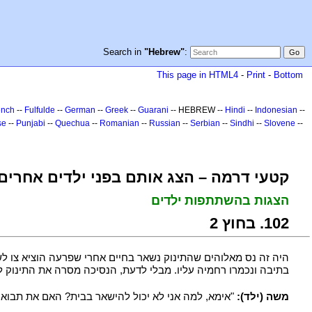
Search in
"Hebrew"
:
This page in HTML4
-
Print
-
Bottom
ench
--
Fulfulde
--
German
--
Greek
--
Guarani
-- HEBREW --
Hindi
--
Indonesian
--
se
--
Punjabi
--
Quechua
--
Romanian
--
Russian
--
Serbian
--
Sindhi
--
Slovene
--
קטעי דרמה – הצג אותם בפני ילדים אחרים
הצגות בהשתתפות ילדים
201. בחוץ 2
היה זה נס מאלוהים שהתינוק נשאר בחיים אחרי שפרעה הוציא צו לש
בתיבה ונכמרו רחמיה עליו. מבלי לדעת, הנסיכה מסרה את התינוק לא
משה (ילד):
"אימא, למה אני לא יכול להישאר בבית? האם את תבואי 