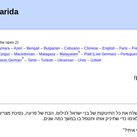
arida
 the open 2)
ymara
--
Azeri
--
Bengali
--
Bulgarian
--
Cebuano
--
Chinese
--
English
--
Farsi
--
Fr
?
Kyrgyz
--
Macedonian
--
Malagasy
--
Malayalam
--
Platt (Low German)
--
Portugue
?
wiss German
--
Tamil
--
Turkish
--
Ukrainian
--
Urdu
--
Uzbek
!
לח את כל התינוקות של בני ישראל לנילוס. הבת של פרעה, נסיכת מצרים
ימו כדי שתיניק אותו ותטפל בו במשך כמה שנים.
איתי?"