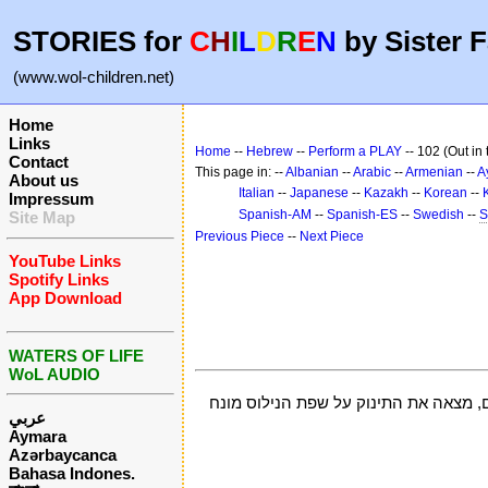
STORIES for
C
H
I
L
D
R
E
N
by Sister F
(www.wol-children.net)
Home
Links
Home
--
Hebrew
--
Perform a PLAY
-- 102 (Out in
Contact
This page in: --
Albanian
--
Arabic
--
Armenian
--
A
About us
Italian
--
Japanese
--
Kazakh
--
Korean
--
Impressum
Spanish-AM
--
Spanish-ES
--
Swedish
--
S
Site Map
Previous Piece
--
Next Piece
YouTube Links
Spotify Links
App Download
WATERS OF LIFE
WoL AUDIO
, מצאה את התינוק על שפת הנילוס מונח
عربي
Aymara
Azərbaycanca
Bahasa Indones.