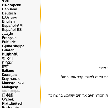
বাংলা
Български
Cebuano
Deutsch
Ελληνικά
English
Español-AM
Español-ES
فارسی
Français
Fulfulde
Gjuha shqipe
Guarani
հայերեն
한국어
עברית
हिन्दी
 מצרי.
Italiano
Қазақша
 האיש למוות וקבר אותו בחול.
Кыргызча
Македонски
Malagasy
മലയാളം
日本語
ת הכול? האם אלוהים ישתמש ברוצח כדי
O‘zbek
Plattdüütsch
Português