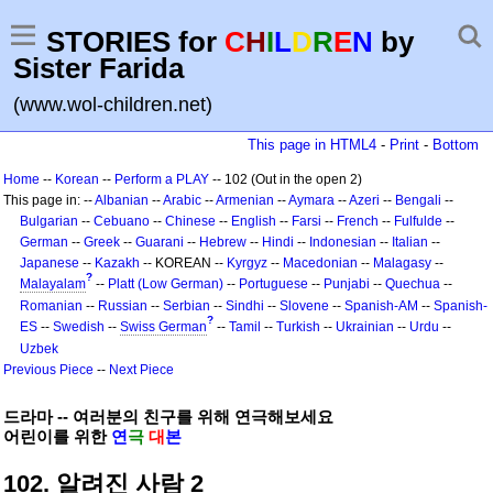
STORIES for
C
H
I
L
D
R
E
N
by
Sister Farida
(www.wol-children.net)
This page in HTML4
-
Print
-
Bottom
Home
--
Korean
--
Perform a PLAY
-- 102 (Out in the open 2)
This page in: --
Albanian
--
Arabic
--
Armenian
--
Aymara
--
Azeri
--
Bengali
--
Bulgarian
--
Cebuano
--
Chinese
--
English
--
Farsi
--
French
--
Fulfulde
--
German
--
Greek
--
Guarani
--
Hebrew
--
Hindi
--
Indonesian
--
Italian
--
Japanese
--
Kazakh
-- KOREAN --
Kyrgyz
--
Macedonian
--
Malagasy
--
?
Malayalam
--
Platt (Low German)
--
Portuguese
--
Punjabi
--
Quechua
--
Romanian
--
Russian
--
Serbian
--
Sindhi
--
Slovene
--
Spanish-AM
--
Spanish-
?
ES
--
Swedish
--
Swiss German
--
Tamil
--
Turkish
--
Ukrainian
--
Urdu
--
Uzbek
Previous Piece
--
Next Piece
드라마 -- 여러분의 친구를 위해 연극해보세요
어린이를 위한
연
극
대
본
102. 알려진 사람 2