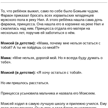
То, что ребёнок выжил, само по себе было Божьим чудом.
Фараон приказал бросать всех израильских младенцев
мужского пола в реку Нил. А этого ребёнка нашла сама дочь
фараона, принцесса. Она нашла его в корзинке на реке Нил и
сжалилась над ним. Принцесса отдала его матери на
несколько лет, поручив ей заботиться о нём.
Моисей (в детстве):
«Мама, почему мне нельзя остаться с
тобой? А ты не пойдёшь со мной?»
Мама:
«Мне нельзя, дорогой мой. Но я всегда буду думать о
тебе».
Моисей (в детстве):
«Я хочу остаться с тобой».
Но им пришлось расстаться.
Принцесса усыновила мальчика и назвала его Моисеем.
Моисей ходил в самую лучшую школу и прилежно учился. Ему
оказывали почести. Он вырос и стал богатым человеком.