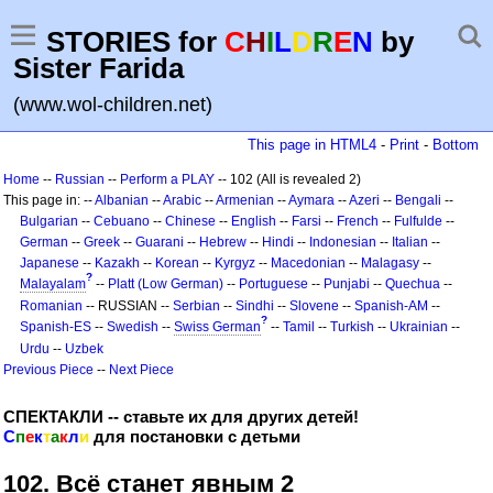
STORIES for
C
H
I
L
D
R
E
N
by
Sister Farida
(www.wol-children.net)
This page in HTML4
-
Print
-
Bottom
Home
--
Russian
--
Perform a PLAY
-- 102 (All is revealed 2)
This page in: --
Albanian
--
Arabic
--
Armenian
--
Aymara
--
Azeri
--
Bengali
--
Bulgarian
--
Cebuano
--
Chinese
--
English
--
Farsi
--
French
--
Fulfulde
--
German
--
Greek
--
Guarani
--
Hebrew
--
Hindi
--
Indonesian
--
Italian
--
Japanese
--
Kazakh
--
Korean
--
Kyrgyz
--
Macedonian
--
Malagasy
--
?
Malayalam
--
Platt (Low German)
--
Portuguese
--
Punjabi
--
Quechua
--
Romanian
-- RUSSIAN --
Serbian
--
Sindhi
--
Slovene
--
Spanish-AM
--
?
Spanish-ES
--
Swedish
--
Swiss German
--
Tamil
--
Turkish
--
Ukrainian
--
Urdu
--
Uzbek
Previous Piece
--
Next Piece
СПЕКТАКЛИ -- ставьте их для других детей!
С
п
е
к
т
а
к
л
и
для постановки с детьми
102. Всё станет явным 2