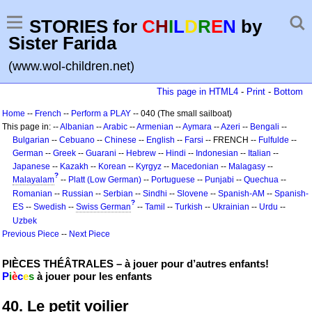
STORIES for
C
H
I
L
D
R
E
N
by
Sister Farida
(www.wol-children.net)
This page in HTML4
-
Print
-
Bottom
Home
--
French
--
Perform a PLAY
-- 040 (The small sailboat)
This page in: --
Albanian
--
Arabic
--
Armenian
--
Aymara
--
Azeri
--
Bengali
--
Bulgarian
--
Cebuano
--
Chinese
--
English
--
Farsi
-- FRENCH --
Fulfulde
--
German
--
Greek
--
Guarani
--
Hebrew
--
Hindi
--
Indonesian
--
Italian
--
Japanese
--
Kazakh
--
Korean
--
Kyrgyz
--
Macedonian
--
Malagasy
--
?
Malayalam
--
Platt (Low German)
--
Portuguese
--
Punjabi
--
Quechua
--
Romanian
--
Russian
--
Serbian
--
Sindhi
--
Slovene
--
Spanish-AM
--
Spanish-
?
ES
--
Swedish
--
Swiss German
--
Tamil
--
Turkish
--
Ukrainian
--
Urdu
--
Uzbek
Previous Piece
--
Next Piece
PIÈCES THÉÂTRALES – à jouer pour d’autres enfants!
P
i
è
c
e
s
à jouer pour les enfants
40. Le petit voilier