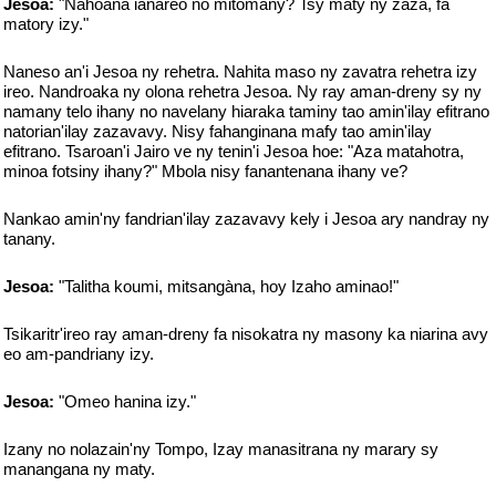
Jesoa:
"Nahoana ianareo no mitomany? Tsy maty ny zaza, fa
matory izy."
Naneso an'i Jesoa ny rehetra. Nahita maso ny zavatra rehetra izy
ireo. Nandroaka ny olona rehetra Jesoa. Ny ray aman-dreny sy ny
namany telo ihany no navelany hiaraka taminy tao amin'ilay efitrano
natorian'ilay zazavavy. Nisy fahanginana mafy tao amin'ilay
efitrano. Tsaroan'i Jairo ve ny tenin'i Jesoa hoe: "Aza matahotra,
minoa fotsiny ihany?" Mbola nisy fanantenana ihany ve?
Nankao amin'ny fandrian'ilay zazavavy kely i Jesoa ary nandray ny
tanany.
Jesoa:
"Talitha koumi, mitsangàna, hoy Izaho aminao!"
Tsikaritr'ireo ray aman-dreny fa nisokatra ny masony ka niarina avy
eo am-pandriany izy.
Jesoa:
"Omeo hanina izy."
Izany no nolazain'ny Tompo, Izay manasitrana ny marary sy
manangana ny maty.