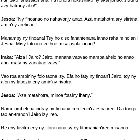
avy hatrany aho!"
Jesoa:
"Ny finoanao no nahavonjy anao. Aza matahotra ary sitràna
amin'ny aretinao."
Manampy ny finoana! Tsy ho diso fanantenana ianao raha mino an'i
Jesoa. Misy fotoana ve hoe misalasala ianao?
Iraka:
"Aiza i Jairo? Jairo, manana vaovao mampalahelo ho anao
aho: maty ny zanakao vavy."
Vao roa ambin'ny folo taona izy. Efa ho faty ny finoan'i Jairo, toy ny
afon'ny labozia eny amin'ny rivotra.
Jesoa:
"Aza matahotra, minoa fotsiny ihany."
Namelombelona indray ny finoany ireo tenin'i Jesoa ireo. Dia tonga
tao an-tranon'i Jairo izy ireo.
Re eny lavitra eny ny fitarainana sy ny fitomanian'ireo misaona.