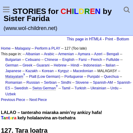
STORIES for
C
H
I
L
D
R
E
N
by
Sister Farida
(www.wol-children.net)
This page in HTML4
-
Print
-
Bottom
Home
--
Malagasy
--
Perform a PLAY
-- 127 (Too late)
This page in: --
Albanian
--
Arabic
--
Armenian
--
Aymara
--
Azeri
--
Bengali
--
Bulgarian
--
Cebuano
--
Chinese
--
English
--
Farsi
--
French
--
Fulfulde
--
German
--
Greek
--
Guarani
--
Hebrew
--
Hindi
--
Indonesian
--
Italian
--
Japanese
--
Kazakh
--
Korean
--
Kyrgyz
--
Macedonian
-- MALAGASY --
?
Malayalam
--
Platt (Low German)
--
Portuguese
--
Punjabi
--
Quechua
--
Romanian
--
Russian
--
Serbian
--
Sindhi
--
Slovene
--
Spanish-AM
--
Spanish-
?
ES
--
Swedish
--
Swiss German
--
Tamil
--
Turkish
--
Ukrainian
--
Urdu
--
Uzbek
Previous Piece
--
Next Piece
LALAO – tanteraho miaraka amin’ny ankizy hafa!
T
a
n
t
a
r
a
kely holalaovina an-tsehatra
127. Tara loatra