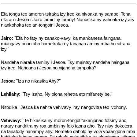
Efa tonga teo amoron-tsiraka izy ireo ka nivoaka ny sambo. Tena
nila an'i Jesoa i Jairo tamin'ny farany! Nanosika ny vahoaka izy ary
niankohoka teo an-tongotr'i Jesoa.
Jairo:
"Efa ho faty ny zanako-vavy, ka mankanesa faingana,
miangavy anao aho hametraka ny tananao aminy mba ho sitrana
izy."
Nandeha niaraka taminy i Jesoa. Tsy maintsy nandeha haingana
izy ireo. Nahoana i Jesoa no nijanona tampoka?
Jesoa:
"Iza no nikasika Ahy?"
Lehilahy:
"Tsy izaho. Ny olona rehetra eto mifanety be."
Nitodika i Jesoa ka nahita vehivavy iray nangovitra teo ivohony.
Vehivavy:
"Te hikasika ny moron-tongotr'akanjonao fotsiny aho,
narary nandritra ny roa ambin'ny folo taona aho. Tsy nisy dokotera
na fanafody nanampy ahy. Nomeko daholo ny vola voaangona mba
hahitako fahasalamana. Fa rehefa nokasihiko ny akanjonao, sitrana