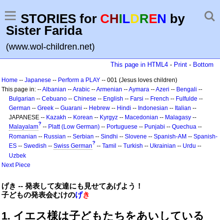
STORIES for
C
H
I
L
D
R
E
N
by
Sister Farida
(www.wol-children.net)
This page in HTML4
-
Print
-
Bottom
Home
--
Japanese
--
Perform a PLAY
-- 001 (Jesus loves children)
This page in: --
Albanian
--
Arabic
--
Armenian
--
Aymara
--
Azeri
--
Bengali
--
Bulgarian
--
Cebuano
--
Chinese
--
English
--
Farsi
--
French
--
Fulfulde
--
German
--
Greek
--
Guarani
--
Hebrew
--
Hindi
--
Indonesian
--
Italian
--
JAPANESE --
Kazakh
--
Korean
--
Kyrgyz
--
Macedonian
--
Malagasy
--
?
Malayalam
--
Platt (Low German)
--
Portuguese
--
Punjabi
--
Quechua
--
Romanian
--
Russian
--
Serbian
--
Sindhi
--
Slovene
--
Spanish-AM
--
Spanish-
?
ES
--
Swedish
--
Swiss German
--
Tamil
--
Turkish
--
Ukrainian
--
Urdu
--
Uzbek
Next Piece
げき -- 発表して友達にも見せてあげよう！
子どもの発表会むけの
げ
き
1. イエス様は子どもたちをあいしている