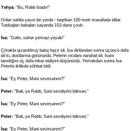
Yəhya:
"Bu, Rəbb İsadır!"
Onlar sahilə yaxın bir yerdə - təqribən 100 metr məsafədə idilər.
Tutduqları balıqları sayanda 153 dənə çıxdı.
İsa:
"Gəlin, səhər yeməyi yeyək!"
Çörəklə qızardılmış balıq hazır idi. İsa diriləndən sonra üçüncü dəfə
idi ki, dostlarına görünürdü. Peterin vicdanı narahat idi. İsanı
tanıdığını üç dəfə inkar etdiyini düşünürdü. Yeməkdən sonra İsa
Peterlə ikilikdə söhbət etdi.
İsa:
"Ey Peter, Məni sevirsənmi?"
Peter:
"Bəli, ya Rəbb, Səni sevdiyimi bilirsən."
İsa:
"Ey Peter, Məni sevirsənmi?"
Peter:
"Bəli, ya Rəbb, Səni sevdiyimi bilirsən."
İsa:
"Ey Peter, Məni sevirsənmi?"