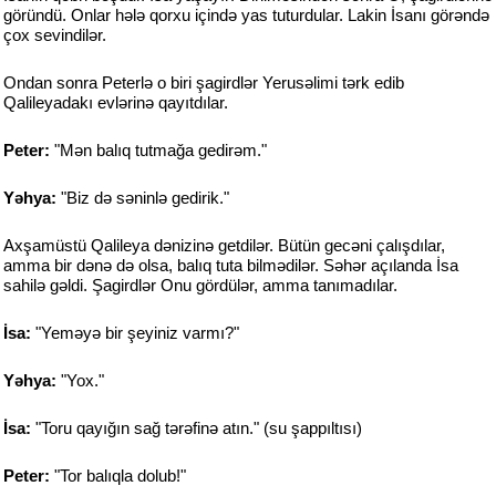
göründü. Onlar hələ qorxu içində yas tuturdular. Lakin İsanı görəndə
çox sevindilər.
Ondan sonra Peterlə o biri şagirdlər Yerusəlimi tərk edib
Qalileyadakı evlərinə qayıtdılar.
Peter:
"Mən balıq tutmağa gedirəm."
Yəhya:
"Biz də səninlə gedirik."
Axşamüstü Qalileya dənizinə getdilər. Bütün gecəni çalışdılar,
amma bir dənə də olsa, balıq tuta bilmədilər. Səhər açılanda İsa
sahilə gəldi. Şagirdlər Onu gördülər, amma tanımadılar.
İsa:
"Yeməyə bir şeyiniz varmı?"
Yəhya:
"Yox."
İsa:
"Toru qayığın sağ tərəfinə atın." (su şappıltısı)
Peter:
"Tor balıqla dolub!"