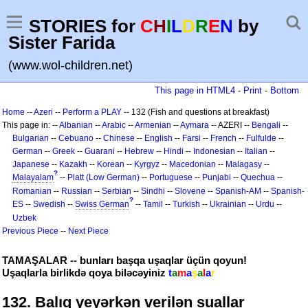
STORIES for
C
H
I
L
D
R
E
N
by
Sister Farida
(www.wol-children.net)
This page in HTML4
-
Print
-
Bottom
Home
--
Azeri
--
Perform a PLAY
-- 132 (Fish and questions at breakfast)
This page in: --
Albanian
--
Arabic
--
Armenian
--
Aymara
-- AZERI --
Bengali
--
Bulgarian
--
Cebuano
--
Chinese
--
English
--
Farsi
--
French
--
Fulfulde
--
German
--
Greek
--
Guarani
--
Hebrew
--
Hindi
--
Indonesian
--
Italian
--
Japanese
--
Kazakh
--
Korean
--
Kyrgyz
--
Macedonian
--
Malagasy
--
?
Malayalam
--
Platt (Low German)
--
Portuguese
--
Punjabi
--
Quechua
--
Romanian
--
Russian
--
Serbian
--
Sindhi
--
Slovene
--
Spanish-AM
--
Spanish-
?
ES
--
Swedish
--
Swiss German
--
Tamil
--
Turkish
--
Ukrainian
--
Urdu
--
Uzbek
Previous Piece
--
Next Piece
TAMAŞALAR -- bunları başqa uşaqlar üçün qoyun!
Uşaqlarla birlikdə qoya biləcəyiniz
t
a
m
a
ş
a
l
a
r
132. Balıq yeyərkən verilən suallar