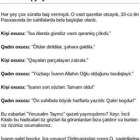
Hər şey çox sürətlə baş vermişdi. O vaxt qəzetlər olsaydı, 33-cü ilin
Pasxasında ön səhifələrdə belə başlıqlar olardı.
Kişi oxucu:
"İsa öləndə gündüz vaxtı qaranlıq çökdü."
Qadın oxucu:
"Ölülər dirildilər, şəhərə gəldilə."
Kişi oxucu:
"Qayaları parçalayan zəlzələ."
Qadın oxucu:
"Yüzbaşı İsanın Allahın Oğlu olduğunu təsdiqləyir."
Kişi oxucu:
"İsanın son sözləri: Tamam oldu!"
Qadın oxucu:
"Ön səhifədə böyük hərflərlə yazılıb: Qəbri boşdur!"
Bu xəbərləri "Yerusəlim Taymz" qəzeti yaymışdırmı? Xeyr. İncil
Kitabı bu hadisələri öz gözləri ilə görənlərdən bizə çatdırır və bunları
siz özünüz oxumalısınız.
İsanın qəbri boşdur. İsa yaşayır! Dirilməsindən sonra O, şagirdlərinə