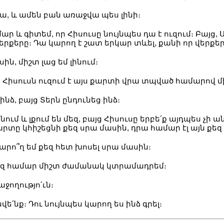
ա, և ամեն բան առաջվա պես լինի։
ր և գիտեմ, որ Հիսուսը նույնպես դա է ուզում։ Բայց,
 վերքերը։ Դա կարող է շատ երկար տևել, քանի որ վերքե
ին, միշտ լաց եմ լինում։
ս, Հիսուսն ուզում է այս քարտի վրա տպված համարով մ
 ինձ, բայց Տերն ընդունեց ինձ։
ւմ և լքում են մեզ, բայց Հիսուսը երբե՛ք այդպես չի ա
քարտը կհիշեցնի քեզ սրա մասին, դրա համար էլ այն քեզ
կարո՞ղ եմ քեզ հետ խոսել սրա մասին։
ս քեզ համար միշտ ժամանակ կտրամադրեմ։
աջողությո՛ւն։
վե՛նք։ Դու նույնպես կարող ես ինձ գրել։