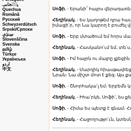
پن٘جابی
Սոֆի.
- Երանի՜ հայրս վերադառն
Quechua
Română
Русский
Հեղինակ.
- Ես կաղոթեմ դրա համա
Schwyzerdütsch
իմացի՛ր, որ Նա կարող է բուժել
Srpski/Српски
Սոֆի.
- Երբ մտածում եմ հորս մաս
Slovenščina
Svenska
Հեղինակ.
- Հասկանո՛ւմ եմ, տե՛
தமிழ்
Türkçe
Սոֆի.
- Իմ հայրն ու մայրը լքեցին
Українська
اردو
中文
Հեղինակ.
- Մարդիկ հիասթափեցնո
Նրան։ Նա միշտ մոտ է քեզ։ Այս 
Սոֆի.
- Շնորհակա՛լ եմ։ Երբեմն 
Հեղինակ.
- Իհա՛րկե, Սոֆի՛, ե
Սոֆի.
- Հիմա ես պետք է գնամ։ Հ
Հեղինակ.
- Հաջողությո՛ւն, կտեսն