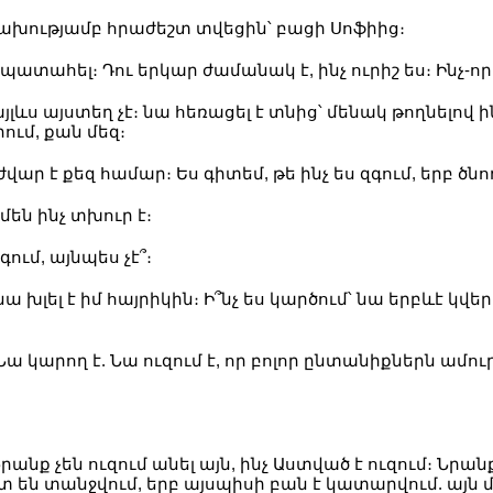
խությամբ հրաժեշտ տվեցին՝ բացի Սոֆիից։
տ պատահել։ Դու երկար ժամանակ է, ինչ ուրիշ ես։ Ինչ-որ
յլևս այստեղ չէ։ նա հեռացել է տնից՝ մենակ թողնելով ի
րում, քան մեզ։
ժվար է քեզ համար։ Ես գիտեմ, թե ինչ ես զգում, երբ ծ
են ինչ տխուր է։
գում, այնպես չէ՞։
։ նա խլել է իմ հայրիկին։ Ի՞նչ ես կարծում՝ նա երբևէ
 Նա կարող է. Նա ուզում է, որ բոլոր ընտանիքներն ամու
Նրանք չեն ուզում անել այն, ինչ Աստված է ուզում։ Ն
են տանջվում, երբ այսպիսի բան է կատարվում. այն մե