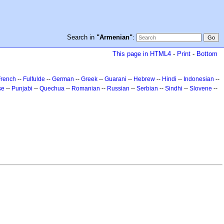
Search in
"Armenian"
:
This page in HTML4
-
Print
-
Bottom
French
--
Fulfulde
--
German
--
Greek
--
Guarani
--
Hebrew
--
Hindi
--
Indonesian
--
se
--
Punjabi
--
Quechua
--
Romanian
--
Russian
--
Serbian
--
Sindhi
--
Slovene
--