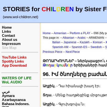
STORIES for
C
H
I
L
D
R
E
N
by Sister F
(www.wol-children.net)
Home
Links
Home
--
Armenian
--
Perform a PLAY
-- 096 (My p
Contact
This page in: --
Albanian
--
Arabic
-- ARMENIAN -
About us
Italian
--
Japanese
--
Kazakh
--
Korean
--
Impressum
Spanish-AM
--
Spanish-ES
--
Swedish
--
S
Site Map
Previous Piece
--
Next Piece
YouTube Links
ԹՈՂԱՐԿՈՒՄՆԵՐ – ներկայացրո՛ւ 
Spotify Links
Թ
ո
ղ
ա
ր
կ
ու
մ
ն
ե
ր
երեխաների հա
App Download
96. Իմ ծնողները բաժա
WATERS OF LIFE
WoL AUDIO
Աղջիկ.
- Դա հիանալի խաղ էր։
عربي
Տղա.
- Մենք հաղթեցինք մրցույթո
Aymara
Azərbaycanca
Bahasa Indones.
Աղջիկ.
- Գլուխգովա՛ն։