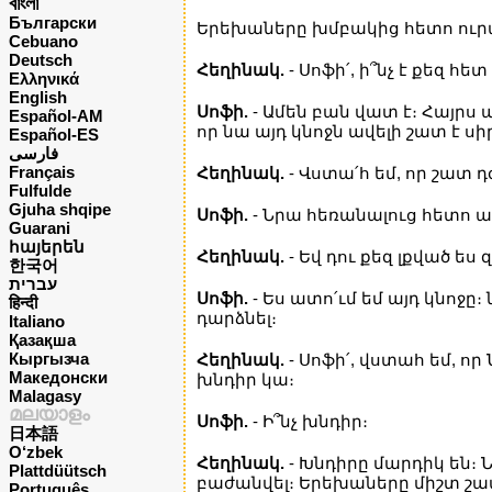
বাংলা
Български
Երեխաները խմբակից հետո ուրա
Cebuano
Deutsch
Հեղինակ.
- Սոֆի՛, ի՞նչ է քեզ հե
Ελληνικά
English
Սոֆի.
- Ամեն բան վատ է։ Հայրս ա
Español-AM
որ նա այդ կնոջն ավելի շատ է սի
Español-ES
فارسی
Français
Հեղինակ.
- Վստա՛հ եմ, որ շատ դ
Fulfulde
Gjuha shqipe
Սոֆի.
- Նրա հեռանալուց հետո ամ
Guarani
հայերեն
Հեղինակ.
- Եվ դու քեզ լքված ես զ
한국어
עברית
Սոֆի.
- Ես ատո՛ւմ եմ այդ կնոջը
हिन्दी
դարձնել։
Italiano
Қазақша
Кыргызча
Հեղինակ.
- Սոֆի՛, վստահ եմ, որ
Македонски
խնդիր կա։
Malagasy
മലയാളം
Սոֆի.
- Ի՞նչ խնդիր։
日本語
O‘zbek
Հեղինակ.
- Խնդիրը մարդիկ են։ 
Plattdüütsch
բաժանվել։ Երեխաները միշտ շատ 
Português