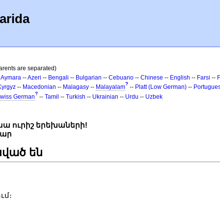
arida
arents are separated)
-
Aymara
--
Azeri
--
Bengali
--
Bulgarian
--
Cebuano
--
Chinese
--
English
--
Farsi
--
?
Kyrgyz
--
Macedonian
--
Malagasy
--
Malayalam
--
Platt (Low German)
--
Portugue
?
wiss German
--
Tamil
--
Turkish
--
Ukrainian
--
Urdu
--
Uzbek
սա ուրիշ երեխաների!
մար
նված են
ւմ։