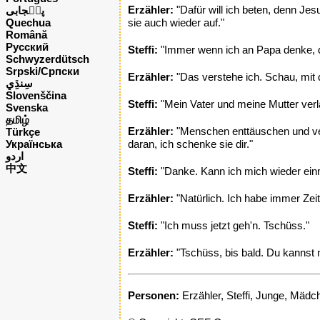
Erzähler:
"Dafür will ich beten, denn Je
پن٘جابی
Quechua
sie auch wieder auf."
Română
Русский
Steffi:
"Immer wenn ich an Papa denke, 
Schwyzerdütsch
Srpski/Српски
Erzähler:
"Das verstehe ich. Schau, mit d
Slovenščina
Steffi:
"Mein Vater und meine Mutter verl
Svenska
தமிழ்
Erzähler:
"Menschen enttäuschen und verl
Türkçe
Українська
daran, ich schenke sie dir."
اردو
中文
Steffi:
"Danke. Kann ich mich wieder einma
Erzähler:
"Natürlich. Ich habe immer Zeit f
Steffi:
"Ich muss jetzt geh'n. Tschüss."
Erzähler:
"Tschüss, bis bald. Du kannst 
Personen:
Erzähler, Steffi, Junge, Mädc