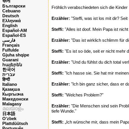
বাংলা
Български
Fröhlich verabschiedeten sich die Kinder 
Cebuano
Deutsch
Erzähler:
"Steffi, was ist los mit dir? Sei
Ελληνικά
English
Steffi:
"Alles ist doof. Mein Papa ist nic
Español-AM
Español-ES
فارسی
Erzähler:
"Das ist wirklich schlimm für di
Français
Fulfulde
Steffi:
"Es ist so öde, seit er nicht mehr da
Gjuha shqipe
Guarani
Erzähler:
"Und du fühlst du dich total ve
հայերեն
한국어
Steffi:
"Ich hasse sie. Sie hat mir mein
עברית
हिन्दी
Erzähler:
"Ich bin ganz sicher, dass er das
Italiano
Қазақша
Кыргызча
Steffi:
"Welches Problem?"
Македонски
Malagasy
Erzähler:
"Die Menschen sind sein Problem
മലയാളം
tiefe Wunde."
日本語
O‘zbek
Steffi:
„Ich wünsche mir, dass mein Papa 
Plattdüütsch
Português