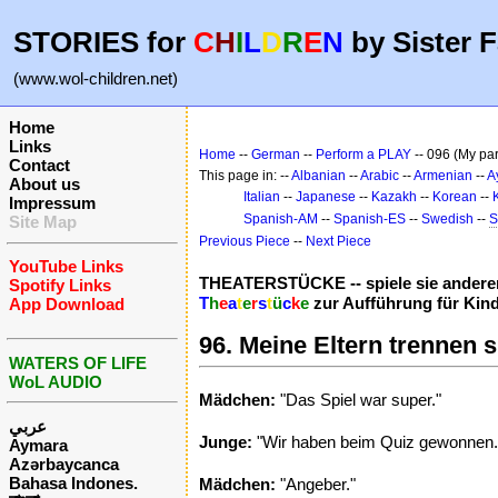
STORIES for
C
H
I
L
D
R
E
N
by Sister F
(www.wol-children.net)
Home
Links
Home
--
German
--
Perform a PLAY
-- 096 (My pa
Contact
This page in: --
Albanian
--
Arabic
--
Armenian
--
A
About us
Italian
--
Japanese
--
Kazakh
--
Korean
--
Impressum
Spanish-AM
--
Spanish-ES
--
Swedish
--
S
Site Map
Previous Piece
--
Next Piece
YouTube Links
THEATERSTÜCKE -- spiele sie anderen
Spotify Links
T
h
e
a
t
e
r
s
t
ü
c
k
e
zur Aufführung für Kin
App Download
96. Meine Eltern trennen s
WATERS OF LIFE
WoL AUDIO
Mädchen:
"Das Spiel war super."
عربي
Junge:
"Wir haben beim Quiz gewonnen.
Aymara
Azərbaycanca
Bahasa Indones.
Mädchen:
"Angeber."