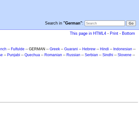
Search in
"German"
:
This page in HTML4
-
Print
-
Bottom
ench
--
Fulfulde
-- GERMAN --
Greek
--
Guarani
--
Hebrew
--
Hindi
--
Indonesian
--
se
--
Punjabi
--
Quechua
--
Romanian
--
Russian
--
Serbian
--
Sindhi
--
Slovene
--