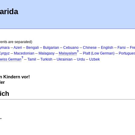
arida
rents are separated)
ymara
--
Azeri
--
Bengali
--
Bulgarian
--
Cebuano
--
Chinese
--
English
--
Farsi
--
Fr
?
Kyrgyz
--
Macedonian
--
Malagasy
--
Malayalam
--
Platt (Low German)
--
Portugue
?
wiss German
--
Tamil
--
Turkish
--
Ukrainian
--
Urdu
--
Uzbek
 Kindern vor!
der
ich
"