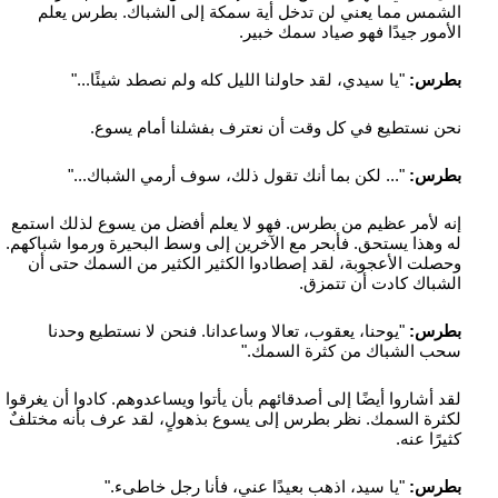
الشمس مما يعني لن تدخل أية سمكة إلى الشباك. بطرس يعلم
الأمور جيدًا فهو صياد سمك خبير.
بطرس:
"يا سيدي، لقد حاولنا الليل كله ولم نصطد شيئًا..."
نحن نستطيع في كل وقت أن نعترف بفشلنا أمام يسوع.
بطرس:
"... لكن بما أنك تقول ذلك، سوف أرمي الشباك..."
إنه لأمر عظيم من بطرس. فهو لا يعلم أفضل من يسوع لذلك استمع
له وهذا يستحق. فأبحر مع الآخرين إلى وسط البحيرة ورموا شباكهم.
وحصلت الأعجوبة، لقد إصطادوا الكثير الكثير من السمك حتى أن
الشباك كادت أن تتمزق.
بطرس:
"يوحنا، يعقوب، تعالا وساعدانا. فنحن لا نستطيع وحدنا
سحب الشباك من كثرة السمك."
لقد أشاروا أيضًا إلى أصدقائهم بأن يأتوا ويساعدوهم. كادوا أن يغرقوا
لكثرة السمك. نظر بطرس إلى يسوع بذهولٍ، لقد عرف بأنه مختلفٌ
كثيرًا عنه.
بطرس:
"يا سيد، اذهب بعيدًا عني، فأنا رجل خاطىء."