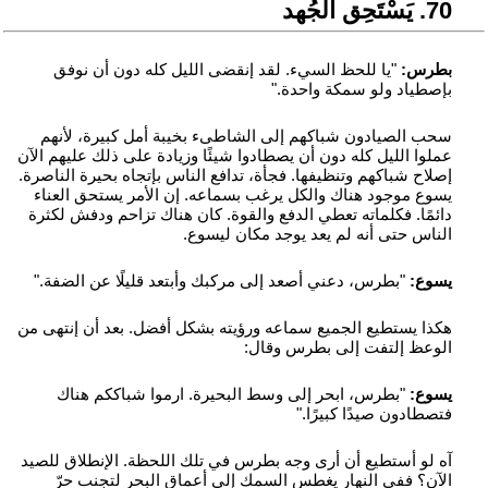
07. يَسْتَحِق الجُهد
بطرس:
"يا للحظ السيء. لقد إنقضى الليل كله دون أن نوفق
بإصطياد ولو سمكة واحدة."
سحب الصيادون شباكهم إلى الشاطىء بخيبة أمل كبيرة، لأنهم
عملوا الليل كله دون أن يصطادوا شيئًا وزيادة على ذلك عليهم الآن
إصلاح شباكهم وتنظيفها. فجأة، تدافع الناس بإتجاه بحيرة الناصرة.
يسوع موجود هناك والكل يرغب بسماعه. إن الأمر يستحق العناء
دائمًا. فكلماته تعطي الدفع والقوة. كان هناك تزاحم ودفش لكثرة
الناس حتى أنه لم يعد يوجد مكان ليسوع.
يسوع:
"بطرس، دعني أصعد إلى مركبك وأبتعد قليلًا عن الضفة."
هكذا يستطيع الجميع سماعه ورؤيته بشكل أفضل. بعد أن إنتهى من
الوعظ إلتفت إلى بطرس وقال:
يسوع:
"بطرس، ابحر إلى وسط البحيرة. ارموا شباككم هناك
فتصطادون صيدًا كبيرًا."
آه لو أستطيع أن أرى وجه بطرس في تلك اللحظة. الإنطلاق للصيد
الآن؟ ففي النهار يغطس السمك إلى أعماق البحر لتجنب حرّ