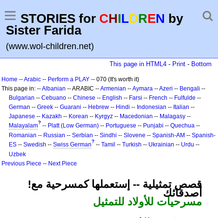
STORIES for
C
H
I
L
D
R
E
N
by
Sister Farida
(www.wol-children.net)
This page in HTML4
-
Print
-
Bottom
Home
--
Arabic
--
Perform a PLAY
-- 070 (It's worth it)
This page in: --
Albanian
-- ARABIC --
Armenian
--
Aymara
--
Azeri
--
Bengali
--
Bulgarian
--
Cebuano
--
Chinese
--
English
--
Farsi
--
French
--
Fulfulde
--
German
--
Greek
--
Guarani
--
Hebrew
--
Hindi
--
Indonesian
--
Italian
--
Japanese
--
Kazakh
--
Korean
--
Kyrgyz
--
Macedonian
--
Malagasy
--
?
Malayalam
--
Platt (Low German)
--
Portuguese
--
Punjabi
--
Quechua
--
Romanian
--
Russian
--
Serbian
--
Sindhi
--
Slovene
--
Spanish-AM
--
Spanish-
?
ES
--
Swedish
--
Swiss German
--
Tamil
--
Turkish
--
Ukrainian
--
Urdu
--
Uzbek
Previous Piece
--
Next Piece
!قصص تمثيلية -- إستعملها كمسرحية مع
أصدقائك
مسرحيات للأولاد للتمثيل