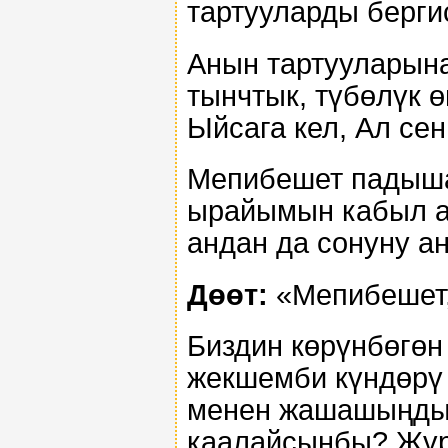
тартууларды бергис
Анын тартууларына
тынчтык, түбөлүк 
Ыйсага кел, Ал се
Мепибешет падыша
ырайымын кабыл ал
андан да сонуну ан
Дөөт:
«Мепибешет,
Биздин көрүнбөгөн
жекшемби күндөрү 
менен жашашыңды 
каалайсыңбы? Жүр