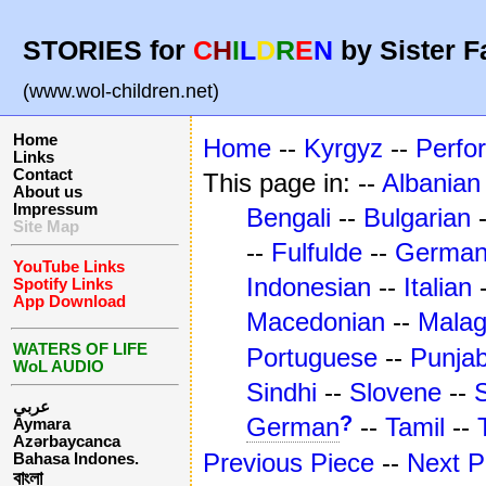
STORIES for
C
H
I
L
D
R
E
N
by Sister F
(www.wol-children.net)
Home
Home
--
Kyrgyz
--
Perfo
Links
Contact
This page in: --
Albanian
About us
Impressum
Bengali
--
Bulgarian
Site Map
--
Fulfulde
--
Germa
YouTube Links
Indonesian
--
Italian
Spotify Links
App Download
Macedonian
--
Mala
WATERS OF LIFE
Portuguese
--
Punjab
WoL AUDIO
Sindhi
--
Slovene
--
عربي
?
German
--
Tamil
--
Aymara
Azərbaycanca
Previous Piece
--
Next P
Bahasa Indones.
বাংলা