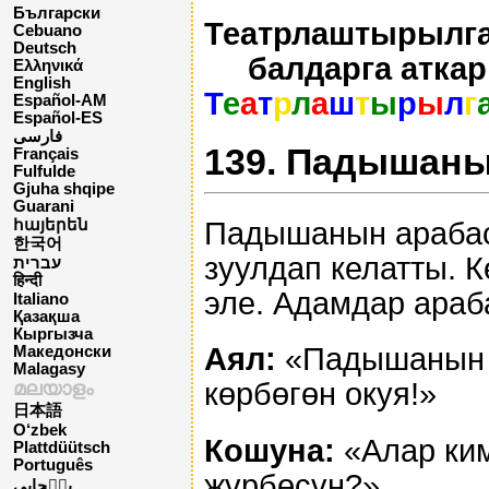
Български
Театрлаштырылга
Cebuano
Deutsch
балдарга атка
Ελληνικά
English
Т
е
а
т
р
л
а
ш
т
ы
р
ы
л
г
Español-AM
Español-ES
فارسی
139. Падышаны
Français
Fulfulde
Gjuha shqipe
Guarani
Падышанын арабас
հայերեն
한국어
зуулдап келатты. К
עברית
हिन्दी
эле. Адамдар араб
Italiano
Қазақша
Кыргызча
Аял:
«Падышанын ж
Македонски
Malagasy
көрбөгөн окуя!»
മലയാളം
日本語
O‘zbek
Кошуна:
«Алар ким
Plattdüütsch
Português
жүрбөсүн?»
پن٘جابی