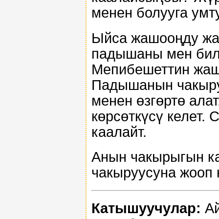
менен болууга ум
Ыйса жашооңду жа
падышаны мен бил
Мепибешеттин жашо
Падышанын чакыру
менен өзгөртө алат
көрсөткүсү келет.
каалайт.
Анын чакырыгын к
чакыруусуна жооп к
Катышуучулар:
Ай