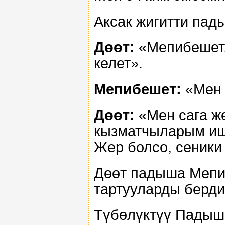
Аксак жигитти пад
Дөөт:
«Мепибешет,
келет».
Мепибешет:
«Мен 
Дөөт:
«Мен сага ж
кызматчыларым ишт
Жер болсо, сеники
Дөөт падыша Мепиб
тартууларды берди
Түбөлүктүү Падыш