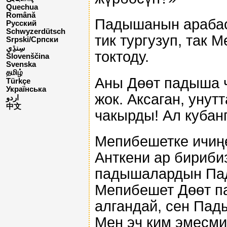
Quechua
Română
Падышанын арабас
Русский
Schwyzerdütsch
тик тургузуп, так
Srpski/Српски
токтоду.
Slovenščina
Svenska
தமிழ்
Аны Дөөт падыша 
Türkçe
Українська
жок. Аксаган, унут
اردو
中文
чакырды! Ал кубан
Мепибешетке ичиңе
Анткени ар бириби
падышалардын Пад
Мепибешет Дөөт п
алгандай, сен Пад
Мен эч ким эмесми