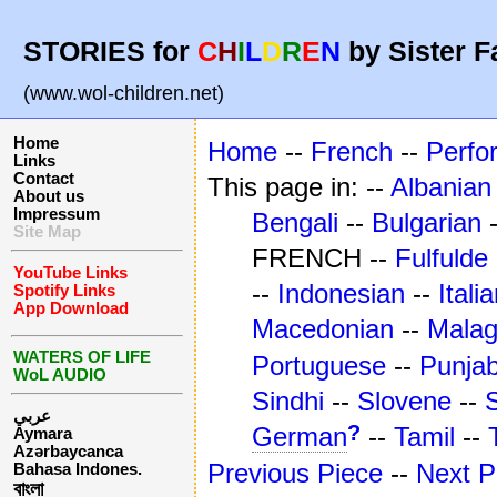
STORIES for
C
H
I
L
D
R
E
N
by Sister F
(www.wol-children.net)
Home
Home
--
French
--
Perfo
Links
Contact
This page in: --
Albanian
About us
Impressum
Bengali
--
Bulgarian
Site Map
FRENCH --
Fulfulde
YouTube Links
--
Indonesian
--
Itali
Spotify Links
App Download
Macedonian
--
Mala
WATERS OF LIFE
Portuguese
--
Punjab
WoL AUDIO
Sindhi
--
Slovene
--
عربي
?
German
--
Tamil
--
Aymara
Azərbaycanca
Previous Piece
--
Next P
Bahasa Indones.
বাংলা