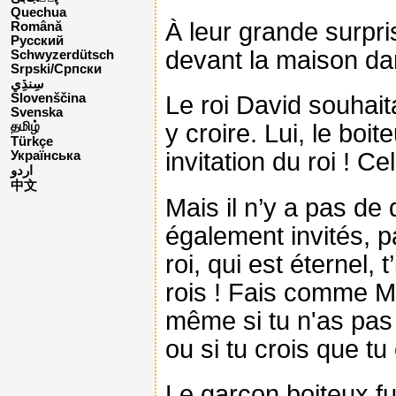
Quechua
À leur grande surpris
Română
Русский
devant la maison da
Schwyzerdütsch
Srpski/Српски
Le roi David souhaita
Slovenščina
Svenska
y croire. Lui, le boi
தமிழ்
Türkçe
invitation du roi ! Ce
Українська
اردو
中文
Mais il n’y a pas de
également invités, p
roi, qui est éternel, 
rois ! Fais comme Me
même si tu n'as pas 
ou si tu crois que tu
Le garçon boiteux fu