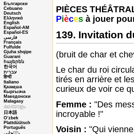
Български
PIÈCES THÉÂTRALES
Cebuano
Deutsch
P
i
è
c
e
s
à jouer pour
Ελληνικά
English
Español-AM
139. Invitation d
Español-ES
فارسی
Français
Fulfulde
Gjuha shqipe
(bruit de char et ch
Guarani
հայերեն
한국어
Le char du roi circul
עברית
tirés en arrière et l
हिन्दी
Italiano
curieux de voir ce qu
Қазақша
Кыргызча
Македонски
Malagasy
Femme :
"Des messa
മലയാളം
incroyable !"
日本語
O‘zbek
Plattdüütsch
Voisin :
"Qui viennen
Português
پن٘جابی