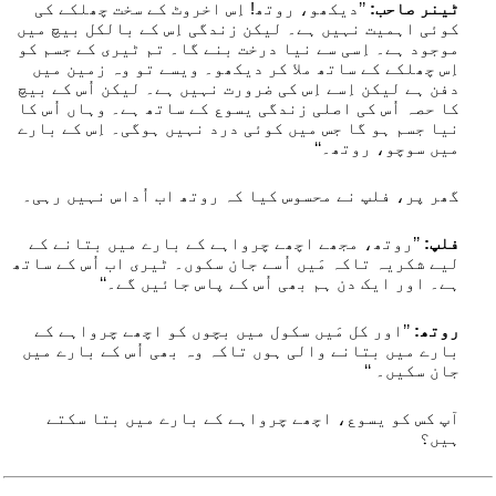
ٹینر صاحب:
’’دیکھو، روتھ! اِس اخروٹ کے سخت چھلکے کی
کوئی اہمیت نہیں ہے۔ لیکن زندگی اِس کے بالکل بیچ میں
موجود ہے۔ اِسی سے نیا درخت بنے گا۔ تم ٹیری کے جسم کو
اِس چھلکے کے ساتھ ملا کر دیکھو۔ ویسے تو وہ زمین میں
دفن ہے لیکن اِسے اِس کی ضرورت نہیں ہے۔ لیکن اُس کے بیچ
کا حصہ اُس کی اصلی زندگی یسوع کے ساتھ ہے۔ وہاں اُس کا
نیا جسم ہو گا جس میں کوئی درد نہیں ہوگی۔ اِس کے بارے
میں سوچو، روتھ۔‘‘
گھر پر، فلپ نے محسوس کیا کہ روتھ اب اُداس نہیں رہی۔
فلپ:
’’روتھ، مجھے اچھے چرواہے کے بارے میں بتانے کے
لیے شکریہ تاکہ مَیں اُسے جان سکوں۔ ٹیری اب اُس کے ساتھ
ہے۔ اور ایک دن ہم بھی اُس کے پاس جائیں گے۔‘‘
روتھ:
’’اور کل مَیں سکول میں بچوں کو اچھے چرواہے کے
بارے میں بتانے والی ہوں تاکہ وہ بھی اُس کے بارے میں
جان سکیں۔ ‘‘
آپ کس کو یسوع، اچھے چرواہے کے بارے میں بتا سکتے
ہیں؟