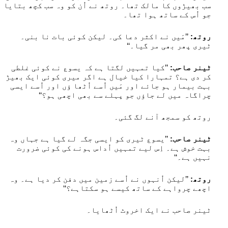
سب بھیڑوں کا مالک تھا۔ روتھ نے اُن کو وہ سب کچھ بتایا
جو اُس کے ساتھ ہوا تھا۔
روتھ:
’’مَیں نے اکثر دعا کی۔ لیکن کوئی بات نا بنی۔
ٹیری پھر بھی مر گیا۔‘‘
ٹینر صاحب:
’’کیا تمہیں لگتا ہے کہ یسوع نے کوئی غلطی
کر دی ہے؟ تمہارا کیا خیال ہے اگر میری کوئی ایک بھیڑ
بہت بیمار ہو جائے اور مَیں اُسے اُٹھا ؤں اور اُسے ایسی
چراگاہ میں لے جاؤں جو پہلے سے بھی اچھی ہو؟‘‘
روتھ کو سمجھ آنے لگ گئی۔
ٹینر صاحب:
’’یسوع ٹیری کو ایسی جگہ لے گیا ہے جہاں وہ
بہت خوش ہے۔ اِس لیے تمہیں اُداس ہونے کی کوئی ضرورت
نہیں ہے۔‘‘
روتھ:
’’لیکن اُنہوں نے اُسے زمین میں دفن کر دیا ہے۔ وہ
اچھے چرواہے کے ساتھ کیسے ہو سکتاہے؟‘‘
ٹینر صاحب نے ایک اخروٹ اُٹھایا۔