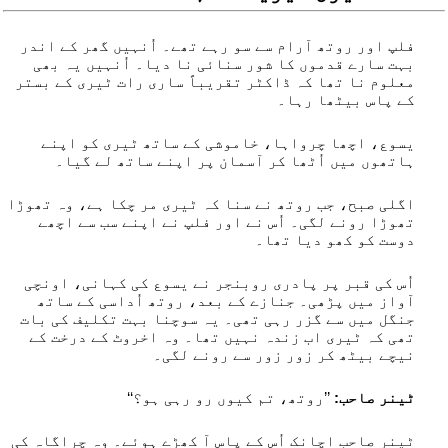
فلپ اور روتھ آرام سے سو رہے تھے۔ اُنہیں گھر کے اندر
بہت سارے قدموں کا شور سنائی نا دیا۔ اُنہیں یہ بھی
معلوم نا تھا کہ ڈاکٹر تقریباً ساری رات ٹیری کے بستر
کے پاس بیٹھا رہا۔
یسوع، اچھا چرواہا، خاموشی کے ساتھ ٹیری کو اپنے
ہاتھوں میں اُٹھا کر آسمان پر اپنے ساتھ لے گیا۔
اگلی صبح، جب روتھ نے سنا کہ ٹیری مر چکا ہے، وہ تھوڑا
تھوڑا رونے لگی۔ اُس نے اور فلپ نے اپنے سب سے اچھے
دوست کو کھو دیا تھا۔
اُس کی قبر پر پادری روبنجر نے یسوع کی کہانی، اونچی
آواز میں پڑھی۔ جنازے کے بعد، روتھ اُداسی کے ساتھ
جنگل میں سے گزر رہی تھی۔ یہ سوچنا بہت تکلیف کی بات
تھی کہ ٹیری اب زندہ نہیں تھا۔ وہ اخروٹ کے درخت کے
نیچے بیٹھ کر زور زور سے رونے لگی۔
ٹینر صاحب:
’’روتھ، تم کیوں رو رہی ہو؟‘‘
ٹینر صاحب اچانک اُس کے پاس آ کھڑے ہوئے۔ وہ چراگاہ کی