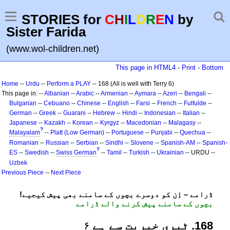
STORIES for
C
H
I
L
D
R
E
N
by
Sister Farida
(www.wol-children.net)
This page in HTML4
-
Print
-
Bottom
Home
--
Urdu
--
Perform a PLAY
-- 168 (All is well with Terry 6)
This page in: --
Albanian
--
Arabic
--
Armenian
--
Aymara
--
Azeri
--
Bengali
--
Bulgarian
--
Cebuano
--
Chinese
--
English
--
Farsi
--
French
--
Fulfulde
--
German
--
Greek
--
Guarani
--
Hebrew
--
Hindi
--
Indonesian
--
Italian
--
Japanese
--
Kazakh
--
Korean
--
Kyrgyz
--
Macedonian
--
Malagasy
--
?
Malayalam
--
Platt (Low German)
--
Portuguese
--
Punjabi
--
Quechua
--
Romanian
--
Russian
--
Serbian
--
Sindhi
--
Slovene
--
Spanish-AM
--
Spanish-
?
ES
--
Swedish
--
Swiss German
--
Tamil
--
Turkish
--
Ukrainian
-- URDU --
Uzbek
Previous Piece
--
Next Piece
!ڈرامے – اِن کو دوسرے بچوں کے سامنے بھی پیش کیجیے
بچوں کے سامنے پیش کرنے والے ڈرامے
861. ٹیری خیریت سے ہے ۶