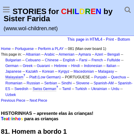
STORIES for
C
H
I
L
D
R
E
N
by
Sister Farida
(www.wol-children.net)
This page in HTML4
-
Print
-
Bottom
Home
--
Portuguese
--
Perform a PLAY
-- 081 (Man over board 1)
This page in: --
Albanian
--
Arabic
--
Armenian
--
Aymara
--
Azeri
--
Bengali
--
Bulgarian
--
Cebuano
--
Chinese
--
English
--
Farsi
--
French
--
Fulfulde
--
German
--
Greek
--
Guarani
--
Hebrew
--
Hindi
--
Indonesian
--
Italian
--
Japanese
--
Kazakh
--
Korean
--
Kyrgyz
--
Macedonian
--
Malagasy
--
?
Malayalam
--
Platt (Low German)
-- PORTUGUESE --
Punjabi
--
Quechua
--
Romanian
--
Russian
--
Serbian
--
Sindhi
--
Slovene
--
Spanish-AM
--
Spanish-
?
ES
--
Swedish
--
Swiss German
--
Tamil
--
Turkish
--
Ukrainian
--
Urdu
--
Uzbek
Previous Piece
--
Next Piece
HISTORINHAS – apresente elas às crianças!
T
e
a
t
r
i
n
h
o
s
para as crianças
81. Homem a bordo 1