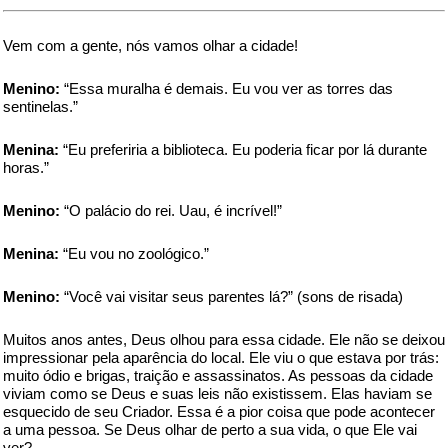
Vem com a gente, nós vamos olhar a cidade!
Menino:
“Essa muralha é demais. Eu vou ver as torres das
sentinelas.”
Menina:
“Eu preferiria a biblioteca. Eu poderia ficar por lá durante
horas.”
Menino:
“O palácio do rei. Uau, é incrível!”
Menina:
“Eu vou no zoológico.”
Menino:
“Você vai visitar seus parentes lá?” (sons de risada)
Muitos anos antes, Deus olhou para essa cidade. Ele não se deixou
impressionar pela aparência do local. Ele viu o que estava por trás:
muito ódio e brigas, traição e assassinatos. As pessoas da cidade
viviam como se Deus e suas leis não existissem. Elas haviam se
esquecido de seu Criador. Essa é a pior coisa que pode acontecer
a uma pessoa. Se Deus olhar de perto a sua vida, o que Ele vai
ver?