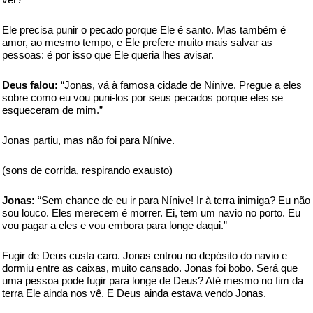
Ele precisa punir o pecado porque Ele é santo. Mas também é
amor, ao mesmo tempo, e Ele prefere muito mais salvar as
pessoas: é por isso que Ele queria lhes avisar.
Deus falou:
“Jonas, vá à famosa cidade de Nínive. Pregue a eles
sobre como eu vou puni-los por seus pecados porque eles se
esqueceram de mim.”
Jonas partiu, mas não foi para Nínive.
(sons de corrida, respirando exausto)
Jonas:
“Sem chance de eu ir para Nínive! Ir à terra inimiga? Eu não
sou louco. Eles merecem é morrer. Ei, tem um navio no porto. Eu
vou pagar a eles e vou embora para longe daqui.”
Fugir de Deus custa caro. Jonas entrou no depósito do navio e
dormiu entre as caixas, muito cansado. Jonas foi bobo. Será que
uma pessoa pode fugir para longe de Deus? Até mesmo no fim da
terra Ele ainda nos vê. E Deus ainda estava vendo Jonas.