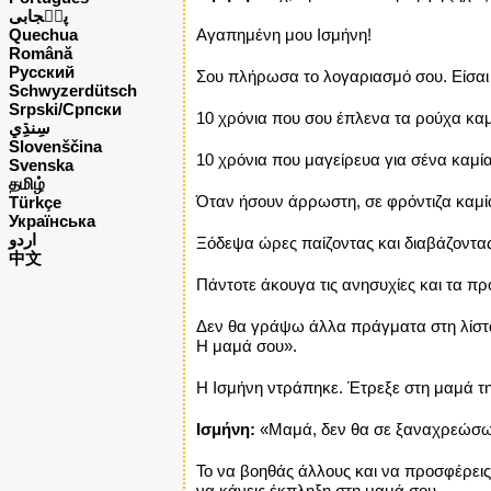
پن٘جابی
Quechua
Αγαπημένη μου Ισμήνη!
Română
Русский
Σου πλήρωσα το λογαριασμό σου. Είσαι 
Schwyzerdütsch
Srpski/Српски
10 χρόνια που σου έπλενα τα ρούχα κα
Slovenščina
10 χρόνια που μαγείρευα για σένα καμ
Svenska
தமிழ்
Όταν ήσουν άρρωστη, σε φρόντιζα καμ
Türkçe
Українська
اردو
Ξόδεψα ώρες παίζοντας και διαβάζοντα
中文
Πάντοτε άκουγα τις ανησυχίες και τα 
Δεν θα γράψω άλλα πράγματα στη λίστα,
Η μαμά σου».
Η Ισμήνη ντράπηκε. Έτρεξε στη μαμά τη
Ισμήνη:
«Μαμά, δεν θα σε ξαναχρεώσω π
Το να βοηθάς άλλους και να προσφέρεις,
να κάνεις έκπληξη στη μαμά σου.