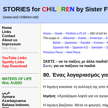
STORIES for
C
H
I
L
D
R
E
N
by Sister F
(www.wol-children.net)
Home
Links
Home
--
Greek
--
Perform a PLAY
-- 080 (A bill fo
Contact
This page in: --
Albanian
--
Arabic
--
Armenian
--
A
About us
Italian
--
Japanese
--
Kazakh
--
Korean
--
Impressum
Spanish-AM
--
Spanish-ES
--
Swedish
--
S
Site Map
Previous Piece
--
Next Piece
YouTube Links
ΣΚΕΤΣ – να τα παίξεις με άλλα παιδιά!
Spotify Links
Σ
κ
ε
τ
ς
για να παίξουν τα παιδιά
App Download
80. Ένας λογαριασμός γι
WATERS OF LIFE
WoL AUDIO
Η Ισμήνη κοιτούσε τη συλλογή της από π
عربي
Ισμήνη:
«Χρειάζομαι λεφτά για να αγορά
Aymara
Azərbaycanca
Bahasa Indones.
Η Ισμήνη βιαζόταν. Μετά το φαγητό, πήγ