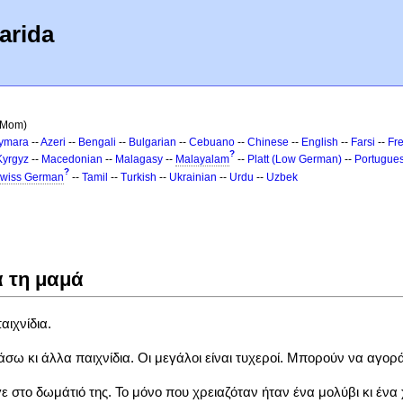
arida
r Mom)
ymara
--
Azeri
--
Bengali
--
Bulgarian
--
Cebuano
--
Chinese
--
English
--
Farsi
--
Fr
?
Kyrgyz
--
Macedonian
--
Malagasy
--
Malayalam
--
Platt (Low German)
--
Portugue
?
wiss German
--
Tamil
--
Turkish
--
Ukrainian
--
Urdu
--
Uzbek
α τη μαμά
αιχνίδια.
σω κι άλλα παιχνίδια. Οι μεγάλοι είναι τυχεροί. Μπορούν να αγοράσ
ε στο δωμάτιό της. Το μόνο που χρειαζόταν ήταν ένα μολύβι κι ένα 