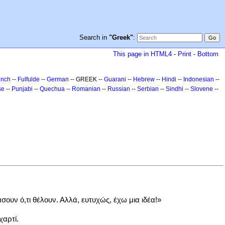
Search in
"Greek"
:
This page in HTML4
-
Print
-
Bottom
ench
--
Fulfulde
--
German
-- GREEK --
Guarani
--
Hebrew
--
Hindi
--
Indonesian
--
se
--
Punjabi
--
Quechua
--
Romanian
--
Russian
--
Serbian
--
Sindhi
--
Slovene
--
ουν ό,τι θέλουν. Αλλά, ευτυχώς, έχω μια ιδέα!»
χαρτί.