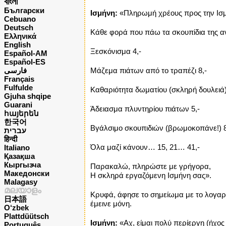
বাংলা
Български
Ισμήνη:
«Πληρωμή χρέους προς την Ισμ
Cebuano
Deutsch
Κάθε φορά που πάω τα σκουπίδια της 
Ελληνικά
English
Ξεσκόνισμα 4,-
Español-AM
Español-ES
فارسی
Μάζεμα πιάτων από το τραπέζι 8,-
Français
Fulfulde
Καθαριότητα δωματίου (σκληρή δουλειά)
Gjuha shqipe
Guarani
Άδειασμα πλυντηρίου πιάτων 5,-
հայերեն
한국어
Βγάλσιμο σκουπιδιών (βρωμοκοπάνε!) 8
עברית
हिन्दी
Όλα μαζί κάνουν… 15, 21… 41,-
Italiano
Қазақша
Кыргызча
Παρακαλώ, πληρώστε με γρήγορα,
Македонски
Η σκληρά εργαζόμενη Ισμήνη σας».
Malagasy
മലയാളം
Κρυφά, άφησε το σημείωμα με το λογαρι
日本語
έμεινε μόνη.
O‘zbek
Plattdüütsch
Ισμήνη:
«Αχ, είμαι πολύ περίεργη (ήχος
Português