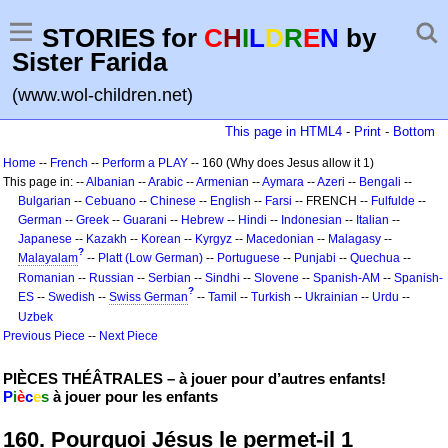
STORIES for
C
H
I
L
D
R
E
N
by
Sister Farida
(www.wol-children.net)
This page in HTML4
-
Print
-
Bottom
Home
--
French
--
Perform a PLAY
-- 160 (Why does Jesus allow it 1)
This page in: --
Albanian
--
Arabic
--
Armenian
--
Aymara
--
Azeri
--
Bengali
--
Bulgarian
--
Cebuano
--
Chinese
--
English
--
Farsi
-- FRENCH --
Fulfulde
--
German
--
Greek
--
Guarani
--
Hebrew
--
Hindi
--
Indonesian
--
Italian
--
Japanese
--
Kazakh
--
Korean
--
Kyrgyz
--
Macedonian
--
Malagasy
--
?
Malayalam
--
Platt (Low German)
--
Portuguese
--
Punjabi
--
Quechua
--
Romanian
--
Russian
--
Serbian
--
Sindhi
--
Slovene
--
Spanish-AM
--
Spanish-
?
ES
--
Swedish
--
Swiss German
--
Tamil
--
Turkish
--
Ukrainian
--
Urdu
--
Uzbek
Previous Piece
--
Next Piece
PIÈCES THÉÂTRALES – à jouer pour d’autres enfants!
P
i
è
c
e
s
à jouer pour les enfants
160. Pourquoi Jésus le permet-il 1