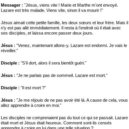
Messager :
"Jésus, viens vite ! Marie et Marthe m'ont envoyé.
Lazare est très malade. Viens vite, sinon il va mourir !"
Jésus aimait cette petite famille, les deux sœurs et leur frère. Mais il
n’y est pas allé immédiatement. Il resta à l’endroit où il était avec
ses disciples, et laissa encore passer deux jours.
Jésus :
"Venez, maintenant allons-y. Lazare est endormi. Je vais le
réveiller."
Disciple :
"S’il dort, alors il sera bientôt guéri."
Jésus :
"Je ne parlais pas de sommeil. Lazare est mort."
Disciple :
"Il est mort ?"
Jésus :
"Je me réjouis de ne pas avoir été là. A cause de cela, vous
allez apprendre à croire en moi."
Les disciples ne comprenaient pas du tout ce qui se passait. Lazare
était mort et Jésus était heureux. Comment sont-ils censés
apprendre à croire en lui dans une telle situation ?