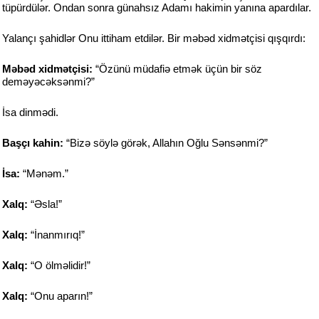
tüpürdülər. Ondan sonra günahsız Adamı hakimin yanına apardılar.
Yalançı şahidlər Onu ittiham etdilər. Bir məbəd xidmətçisi qışqırdı:
Məbəd xidmətçisi:
“Özünü müdafiə etmək üçün bir söz
deməyəcəksənmi?”
İsa dinmədi.
Başçı kahin:
“Bizə söylə görək, Allahın Oğlu Sənsənmi?”
İsa:
“Mənəm.”
Xalq:
“Əsla!”
Xalq:
“İnanmırıq!”
Xalq:
“O ölməlidir!”
Xalq:
“Onu aparın!”