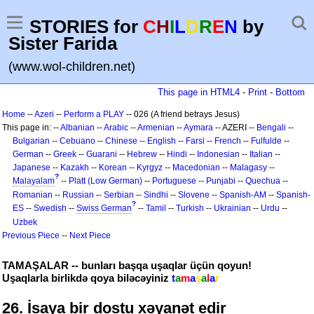
STORIES for
C
H
I
L
D
R
E
N
by
Sister Farida
(www.wol-children.net)
This page in HTML4
-
Print
-
Bottom
Home
--
Azeri
--
Perform a PLAY
-- 026 (A friend betrays Jesus)
This page in: --
Albanian
--
Arabic
--
Armenian
--
Aymara
-- AZERI --
Bengali
--
Bulgarian
--
Cebuano
--
Chinese
--
English
--
Farsi
--
French
--
Fulfulde
--
German
--
Greek
--
Guarani
--
Hebrew
--
Hindi
--
Indonesian
--
Italian
--
Japanese
--
Kazakh
--
Korean
--
Kyrgyz
--
Macedonian
--
Malagasy
--
?
Malayalam
--
Platt (Low German)
--
Portuguese
--
Punjabi
--
Quechua
--
Romanian
--
Russian
--
Serbian
--
Sindhi
--
Slovene
--
Spanish-AM
--
Spanish-
?
ES
--
Swedish
--
Swiss German
--
Tamil
--
Turkish
--
Ukrainian
--
Urdu
--
Uzbek
Previous Piece
--
Next Piece
TAMAŞALAR -- bunları başqa uşaqlar üçün qoyun!
Uşaqlarla birlikdə qoya biləcəyiniz
t
a
m
a
ş
a
l
a
r
26. İsaya bir dostu xəyanət edir