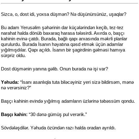
Sizcə, o, dost idi, yoxsa düşmən? Nə düşünürsünüz, uşaqlar?
Bu adam Yerusəlim şəhərinin dar küçələrindən keçib, tez-tez
narahat halda dönüb baxaraq harasa tələsirdi. Axırda o, başçı
kahinin evinə çatdı. Burada, bağlı qapı arxasında məkrli planlar
qurulurdu. Burada İsanın həyatına qəsd etmək üçün adamlar
yığılmışdılar. Qapı açıldı. İsanın bir şagirdinin gəlməsi hamıya
sürpriz oldu.
Dost düşmənin yanına gəlib. Onun burada nə işi var?
Yəhuda:
“İsanı asanlıqla tuta biləcəyiniz yeri sizə bildirsəm, mənə
nə verərsiniz?”
Başçı kahinin evində yığılmış adamların üzlərinə təbəssüm qondu.
Başçı kahin:
“30 dənə gümüş pul verərik.”
Sövdələşdilər. Yəhuda özündən razı halda oradan ayrıldı.