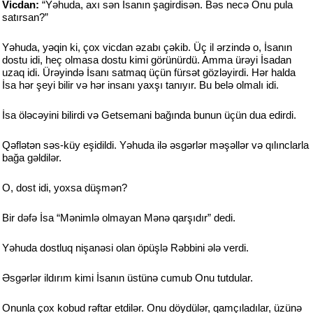
Vicdan:
“Yəhuda, axı sən İsanın şagirdisən. Bəs necə Onu pula
satırsan?”
Yəhuda, yəqin ki, çox vicdan əzabı çəkib. Üç il ərzində o, İsanın
dostu idi, heç olmasa dostu kimi görünürdü. Amma ürəyi İsadan
uzaq idi. Ürəyində İsanı satmaq üçün fürsət gözləyirdi. Hər halda
İsa hər şeyi bilir və hər insanı yaxşı tanıyır. Bu belə olmalı idi.
İsa öləcəyini bilirdi və Getsemani bağında bunun üçün dua edirdi.
Qəflətən səs-küy eşidildi. Yəhuda ilə əsgərlər məşəllər və qılınclarla
bağa gəldilər.
O, dost idi, yoxsa düşmən?
Bir dəfə İsa “Mənimlə olmayan Mənə qarşıdır” dedi.
Yəhuda dostluq nişanəsi olan öpüşlə Rəbbini ələ verdi.
Əsgərlər ildırım kimi İsanın üstünə cumub Onu tutdular.
Onunla çox kobud rəftar etdilər. Onu döydülər, qamçıladılar, üzünə