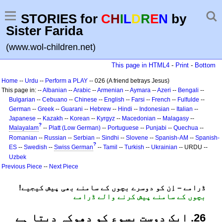
STORIES for
C
H
I
L
D
R
E
N
by
Sister Farida
(www.wol-children.net)
This page in HTML4
-
Print
-
Bottom
Home
--
Urdu
--
Perform a PLAY
-- 026 (A friend betrays Jesus)
This page in: --
Albanian
--
Arabic
--
Armenian
--
Aymara
--
Azeri
--
Bengali
--
Bulgarian
--
Cebuano
--
Chinese
--
English
--
Farsi
--
French
--
Fulfulde
--
German
--
Greek
--
Guarani
--
Hebrew
--
Hindi
--
Indonesian
--
Italian
--
Japanese
--
Kazakh
--
Korean
--
Kyrgyz
--
Macedonian
--
Malagasy
--
?
Malayalam
--
Platt (Low German)
--
Portuguese
--
Punjabi
--
Quechua
--
Romanian
--
Russian
--
Serbian
--
Sindhi
--
Slovene
--
Spanish-AM
--
Spanish-
?
ES
--
Swedish
--
Swiss German
--
Tamil
--
Turkish
--
Ukrainian
-- URDU --
Uzbek
Previous Piece
--
Next Piece
!ڈرامے – اِن کو دوسرے بچوں کے سامنے بھی پیش کیجیے
بچوں کے سامنے پیش کرنے والے ڈرامے
62. ایک دوست یسوع کو دھوکہ دیتا ہے