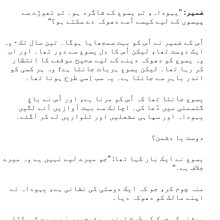
ضمیر:
’’یہوداہ، تم یسوع کے شاگرد ہو۔ تم تھوڑے سے
پیسوں کے لیے کیسے اُسے دھوکہ دے سکتے ہو؟‘‘
اُس کے ضمیر نے اُس کو بہت سمجھایا ہوگا۔ تین سال تک - وہ
ایک دوست تھا، لیکن اُس کا دل یسوع سے دور تھا۔ اور اب
وہ یسوع کو دھوکہ دینے کے لیے صحیح موقعے کا انتظار
کر رہا تھا۔ لیکن یسوع ہربات جانتا ہے؛ وہ ہر کسی کو
اندر باہر سے جانتا ہے۔ یہ سب اِسی طرح ہونا تھا۔
یسوع جانتا تھا کہ اُس کو مرنا ہے، اور اُس نے باغِ
گتسمنی میں دُعا کی۔ اچانک سے بہت آوازیں آنے لگیں
یہوداہ اور سپاہی مشعلیں اور تلواریں لے کر آگئے۔
دوست یا دشمن؟
یسوع نے ایک بار کہا تھا: ’’جو میرے لیے نہیں ہے وہ میرے
خِلاف ہے۔‘‘
منہ چوم کر، جو کہ ایک دوستی کی نشانی ہے، یہوداہ نے
اپنے مالک کو دھوکہ دیا۔
روشنی کی چمک کی طرح تیزی سے فوجیوں نے یسوع کوپکڑا