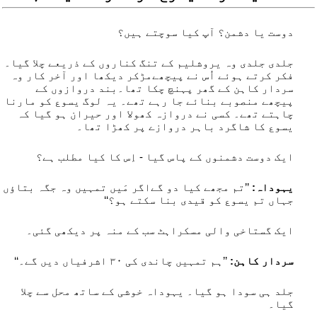
دوست یا دشمن؟ آپ کیا سوچتے ہیں؟
جلدی جلدی وہ یروشلیم کے تنگ کناروں کے ذریعے چلا گیا۔
فکر کرتے ہوئے اُس نے پیچھےمڑکر دیکھا اور آخر کار وہ
سردار کاہن کے گھر پہنچ چکا تھا۔بند دروازوں کے
پیچھے منصوبے بنائے جا رہے تھے۔ یہ لوگ یسوع کو مارنا
چاہتے تھے۔ کسی نے دروازہ کھولا اور حیران ہو گیا کہ
یسوع کا شاگرد باہر دروازے پر کھڑا تھا۔
ایک دوست دشمنوں کے پاس گیا - اِس کا کیا مطلب ہے؟
یہوداہ:
’’تم مجھے کیا دو گےاگر مَیں تمہیں وہ جگہ بتاؤں
جہاں تم یسوع کو قیدی بنا سکتے ہو؟‘‘
ایک گستاخی والی مسکراہٹ سب کے منہ پر دیکھی گئی۔
سردار کاہن:
’’ہم تمہیں چاندی کی ۰۳ اشرفیاں دیں گے۔‘‘
جلد ہی سودا ہو گیا۔ یہوداہ خوشی کے ساتھ محل سے چلا
گیا۔