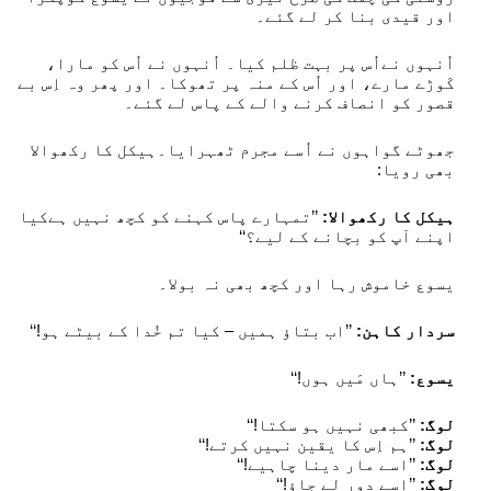
اور قیدی بنا کر لے گئے۔
اُنہوں نےاُس پر بہت ظلم کیا۔ اُنہوں نے اُس کو مارا،
کَوڑے مارے، اور اُس کے منہ پر تھوکا۔ اور پھر وہ اِس بے
قصور کو انصاف کرنے والے کے پاس لے گئے۔
جھوٹے گواہوں نے اُسے مجرم ٹھہرایا۔ہیکل کا رکھوالا
بھی رویا:
ہیکل کا رکھوالا:
’’تمہارے پاس کہنے کو کچھ نہیں ہےکیا
اپنے آپ کو بچانے کے لیے؟‘‘
یسوع خاموش رہا اور کچھ بھی نہ بولا۔
سردار کاہن:
’’اب بتاؤ ہمیں – کیا تم خُدا کے بیٹے ہو!‘‘
یسوع:
’’ہاں مَیں ہوں!‘‘
لوگ:
’’کبھی نہیں ہو سکتا!‘‘
لوگ:
’’ہم اِس کا یقین نہیں کرتے!‘‘
لوگ:
’’اسے مار دینا چاہیے!‘‘
لوگ:
’’اسے دور لے جاؤ!‘‘