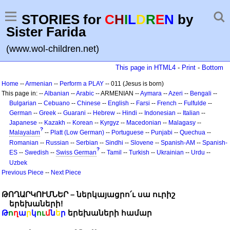
STORIES for
C
H
I
L
D
R
E
N
by
Sister Farida
(www.wol-children.net)
This page in HTML4
-
Print
-
Bottom
Home
--
Armenian
--
Perform a PLAY
-- 011 (Jesus is born)
This page in: --
Albanian
--
Arabic
-- ARMENIAN --
Aymara
--
Azeri
--
Bengali
--
Bulgarian
--
Cebuano
--
Chinese
--
English
--
Farsi
--
French
--
Fulfulde
--
German
--
Greek
--
Guarani
--
Hebrew
--
Hindi
--
Indonesian
--
Italian
--
Japanese
--
Kazakh
--
Korean
--
Kyrgyz
--
Macedonian
--
Malagasy
--
?
Malayalam
--
Platt (Low German)
--
Portuguese
--
Punjabi
--
Quechua
--
Romanian
--
Russian
--
Serbian
--
Sindhi
--
Slovene
--
Spanish-AM
--
Spanish-
?
ES
--
Swedish
--
Swiss German
--
Tamil
--
Turkish
--
Ukrainian
--
Urdu
--
Uzbek
Previous Piece
--
Next Piece
ԹՈՂԱՐԿՈՒՄՆԵՐ – ներկայացրո՛ւ սա ուրիշ
երեխաների!
Թ
ո
ղ
ա
ր
կ
ու
մ
ն
ե
ր
երեխաների համար