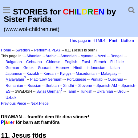
STORIES for
C
H
I
L
D
R
E
N
by
Sister Farida
(www.wol-children.net)
This page in HTML4
-
Print
-
Bottom
Home
--
Swedish
--
Perform a PLAY
-- 011 (Jesus is born)
This page in: --
Albanian
--
Arabic
--
Armenian
--
Aymara
--
Azeri
--
Bengali
--
Bulgarian
--
Cebuano
--
Chinese
--
English
--
Farsi
--
French
--
Fulfulde
--
German
--
Greek
--
Guarani
--
Hebrew
--
Hindi
--
Indonesian
--
Italian
--
Japanese
--
Kazakh
--
Korean
--
Kyrgyz
--
Macedonian
--
Malagasy
--
?
Malayalam
--
Platt (Low German)
--
Portuguese
--
Punjabi
--
Quechua
--
Romanian
--
Russian
--
Serbian
--
Sindhi
--
Slovene
--
Spanish-AM
--
Spanish-
?
ES
-- SWEDISH --
Swiss German
--
Tamil
--
Turkish
--
Ukrainian
--
Urdu
--
Uzbek
Previous Piece
--
Next Piece
DRAMAN -- framför dem för dina vänner!
P
j
ä
s
e
r
för barn att framföra
11. Jesus föds