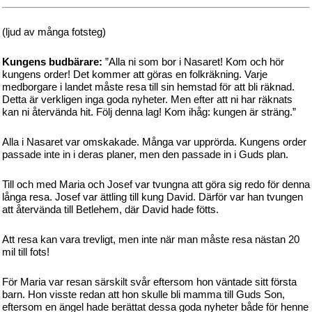
(ljud av många fotsteg)
Kungens budbärare:
”Alla ni som bor i Nasaret! Kom och hör
kungens order! Det kommer att göras en folkräkning. Varje
medborgare i landet måste resa till sin hemstad för att bli räknad.
Detta är verkligen inga goda nyheter. Men efter att ni har räknats
kan ni återvända hit. Följ denna lag! Kom ihåg: kungen är sträng.”
Alla i Nasaret var omskakade. Många var upprörda. Kungens order
passade inte in i deras planer, men den passade in i Guds plan.
Till och med Maria och Josef var tvungna att göra sig redo för denna
långa resa. Josef var ättling till kung David. Därför var han tvungen
att återvända till Betlehem, där David hade fötts.
Att resa kan vara trevligt, men inte när man måste resa nästan 20
mil till fots!
För Maria var resan särskilt svår eftersom hon väntade sitt första
barn. Hon visste redan att hon skulle bli mamma till Guds Son,
eftersom en ängel hade berättat dessa goda nyheter både för henne