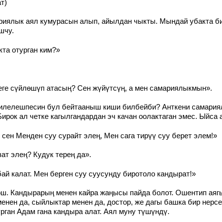
т)
ариялык аял кумурасын алып, айылдан чыкты. Мындай убакта б
шчу.
та отурган ким?»
ге сүйлөшүп атасың? Сен жүйүтсүң, а мен самариялыкмын».
илелешпесин бул бейтааныш киши билбейби? Анткени самария
Бирок ал четке кагылгандардан эч качан оолактаган эмес. Ыйса 
сен Менден суу сурайт элең, Мен сага тирүү суу берет элем!»
ат элең? Кудук терең да».
ай калат. Мен берген суу суусунду биротоло кандырат!»
ш. Кандырарың менен кайра жаңысы пайда болот. Ошентип аягы 
енен да, сыйлыктар менен да, достор, же дагы башка бир нерсе
рган Адам гана кандыра алат. Аял муну түшүндү.