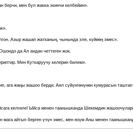
н берчи, мен бул жакка экинчи келбейин».
.
к».
гон. Азыр жашап жатканың, чынында эле, күйөөң эмес».
Ошондо да Ал андан четтеген жок.
риптир. Мен Куткаруучу келерин билем».
п, ага жаңы жашоо берди. Аял сүйүнгөнүнөн кумурасын таштап
йсага келгиле! Ыйса менен таанышканда Шекемдин жашоочулары
 мага айтып берген үчүн эмес, мен өзүм Аны менен таанышкан