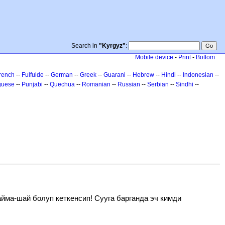
Search in
"Kyrgyz"
:
Mobile device
-
Print
-
Bottom
rench
--
Fulfulde
--
German
--
Greek
--
Guarani
--
Hebrew
--
Hindi
--
Indonesian
--
guese
--
Punjabi
--
Quechua
--
Romanian
--
Russian
--
Serbian
--
Sindhi
--
йма-шай болуп кеткенсип! Сууга барганда эч кимди