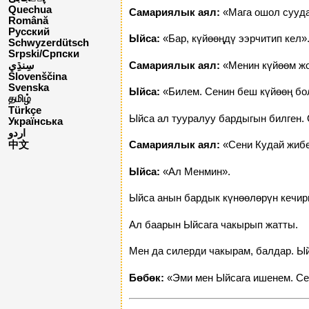
Quechua
Самариялык аял:
«Мага ошол сууда
Română
Русский
Ыйса:
«Бар, күйөөңдү ээрчитип кел»
Schwyzerdütsch
Srpski/Српски
Самариялык аял:
«Менин күйөөм жо
Slovenščina
Svenska
Ыйса:
«Билем. Сенин беш күйөөң бол
தமிழ்
Türkçe
Ыйса ал тууралуу бардыгын билген. 
Українська
اردو
Самариялык аял:
«Сени Кудай жибе
中文
Ыйса:
«Ал Менмин».
Ыйса анын бардык күнөөлөрүн кечири
Ал баарын Ыйсага чакырып жатты.
Мен да силерди чакырам, балдар. Ы
Бөбөк:
«Эми мен Ыйсага ишенем. Сен