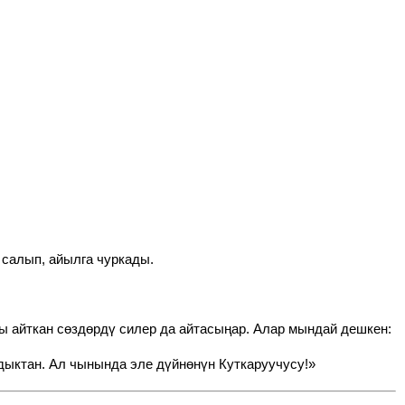
 салып, айылга чуркады.
 айткан сөздөрдү силер да айтасыңар. Алар мындай дешкен:
дыктан. Ал чынында эле дүйнөнүн Куткаруучусу!»