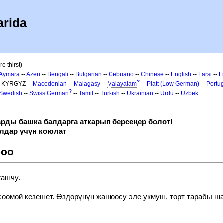
arida
e thirst)
Aymara
--
Azeri
--
Bengali
--
Bulgarian
--
Cebuano
--
Chinese
--
English
--
Farsi
--
F
?
- KYRGYZ --
Macedonian
--
Malagasy
--
Malayalam
--
Platt (Low German)
--
Portu
?
Swedish
--
Swiss German
--
Tamil
--
Turkish
--
Ukrainian
--
Urdu
--
Uzbek
арды башка балдарга аткарып берсеңер болот!
алдар үчүн коюлат
боо
ташчу.
сөөмөй кезешет. Өздөрүнүн жашоосу эле укмуш, төрт тарабы ша