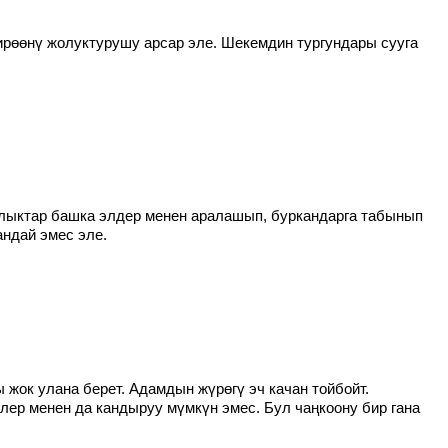
ирөөнү жолуктурушу арсар эле. Шекемдин тургундары сууга
лыктар башка элдер менен аралашып, буркандарга табынып
андай эмес эле.
жок улана берет. Адамдын жүрөгү эч качан тойбойт.
лер менен да кандыруу мүмкүн эмес. Бул чаңкоону бир гана