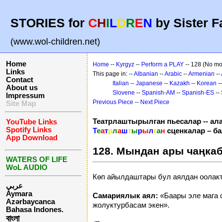
STORIES for
C
H
I
L
D
R
E
N
by Sister F
(www.wol-children.net)
Home
Home
--
Kyrgyz
--
Perform a PLAY
-- 128 (No mor
Links
This page in: --
Albanian
--
Arabic
--
Armenian
--
Contact
Italian
--
Japanese
--
Kazakh
--
Korean
-
About us
Slovene
--
Spanish-AM
--
Spanish-ES
--
Impressum
Previous Piece
--
Next Piece
Site Map
Театрлаштырылган пьесалар -- ал
YouTube Links
Spotify Links
Т
е
а
т
р
л
а
ш
т
ы
р
ы
л
г
а
н
сценкалар – б
App Download
128. Мындан ары чаңка
WATERS OF LIFE
WoL AUDIO
Көп айылдаштары бул аялдан оолак
عربي
Aymara
Самариялык аял:
«Баары эле мага 
Azərbaycanca
жолуктурбасам экен».
Bahasa Indones.
বাংলা