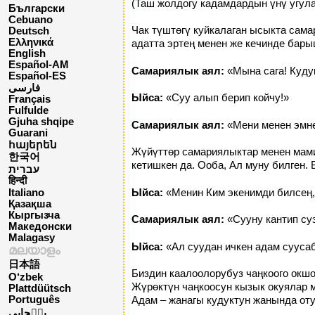
(Таш жолдогу кадамдардын үнү угула
Български
Cebuano
Чак түштөгү куйкалаган ысыкта сам
Deutsch
Ελληνικά
адатта эртең менен же кечинде бары
English
Español-AM
Самариялык аял:
«Мына сага! Кудук
Español-ES
فارسی
Ыйса:
«Суу алып берип койчу!»
Français
Fulfulde
Gjuha shqipe
Самариялык аял:
«Мени менен эмне
Guarani
հայերեն
Жүйүттөр самариялыктар менен мам
한국어
кетишкен да. Ооба, Ал муну билген. 
עברית
हिन्दी
Ыйса:
«Менин Ким экенимди билсең, 
Italiano
Қазақша
Кыргызча
Самариялык аял:
«Сууну кантип суз
Македонски
Malagasy
Ыйса:
«Ал суудан ичкен адам суусаб
മലയാളം
日本語
Биздин каалоолорубуз чаңкоого окшо
O‘zbek
Жүрөктүн чаңкоосун кызык окуялар м
Plattdüütsch
Português
Адам – жанагы кудуктун жанында оту
پن٘جابی