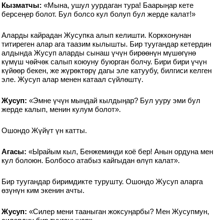
Кызматчы:
«Мына, ушул уурдаган тура! Баарыңар кете
берсеңер болот. Бул болсо кул болуп бул жерде калат!»
Аларды кайрадан Жусупка алып келишти. Коркконунан
титиреген алар ага таазим кылышты. Бир туугандар кетердин
алдында Жусуп аларды сынаш үчүн бирөөнүн мүшөгүнө
күмүш чөйчөк салып коюуну буюрган болчу. Бири бири үчүн
күйөөр бекен, же жүрөктөрү дагы эле катуубу, билгиси келген
эле. Жусуп алар менен катаал сүйлөштү.
Жусуп:
«Эмне үчүн мындай кылдыңар? Бул ууру эми бул
жерде калып, менин кулум болот».
Ошондо Жүйүт үн катты.
Агасы:
«Ырайым кыл, Бенжеминди коё бер! Анын ордуна мен
кул болоюн. Болбосо атабыз кайгыдан өлүп калат».
Бир туугандар биримдикте турушту. Ошондо Жусуп аларга
өзүнүн ким экенин ачты.
Жусуп:
«Силер мени тааныган жоксуңарбы? Мен Жусупмун,