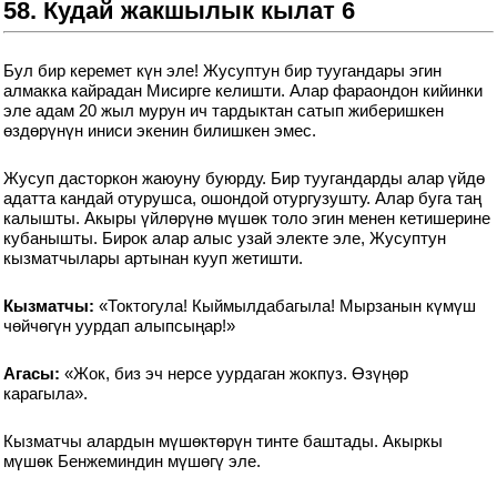
58. Кудай жакшылык кылат 6
Бул бир керемет күн эле! Жусуптун бир туугандары эгин
алмакка кайрадан Мисирге келишти. Алар фараондон кийинки
эле адам 20 жыл мурун ич тардыктан сатып жиберишкен
өздөрүнүн иниси экенин билишкен эмес.
Жусуп дасторкон жаюуну буюрду. Бир туугандарды алар үйдө
адатта кандай отурушса, ошондой отургузушту. Алар буга таң
калышты. Акыры үйлөрүнө мүшөк толо эгин менен кетишерине
кубанышты. Бирок алар алыс узай электе эле, Жусуптун
кызматчылары артынан кууп жетишти.
Кызматчы:
«Токтогула! Кыймылдабагыла! Мырзанын күмүш
чөйчөгүн уурдап алыпсыңар!»
Агасы:
«Жок, биз эч нерсе уурдаган жокпуз. Өзүңөр
карагыла».
Кызматчы алардын мүшөктөрүн тинте баштады. Акыркы
мүшөк Бенжеминдин мүшөгү эле.