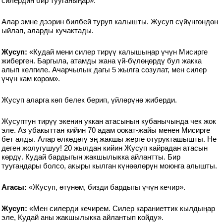
силердин бир тууганыңар».
Алар эмне дээрин билбей туруп калышты. Жусуп сүйүнгөндөн
ыйлап, аларды кучактады.
Жусуп:
«Кудай мени силер тирүү калышыңар үчүн Мисирге
жиберген. Баргыла, атамды жана үй-бүлөңөрдү бул жакка
алып келгиле. Ачарчылык дагы 5 жылга созулат, мен силер
үчүн кам көрөм».
Жусуп аларга көп белек берип, үйлөрүнө жиберди.
Жусуптун тирүү экенин уккан атасынын кубанычында чек жок
эле. Аз убакыттан кийин 70 адам оокат-жайы менен Мисирге
бет алды. Алар өлкөдөгү эң жакшы жерге отурукташышты. Не
деген жолугушуу! 20 жылдан кийин Жусуп кайрадан атасын
көрдү. Кудай бардыгын жакшылыкка айлантты. Бир
туугандары болсо, акыры кылган күнөөлөрүн моюнга алышты.
Агасы:
«Жусуп, өтүнөм, бизди бардыгы үчүн кечир».
Жусуп:
«Мен силерди кечирем. Силер караниеттик кылдыңар
эле, Кудай аны жакшылыкка айлантып койду».