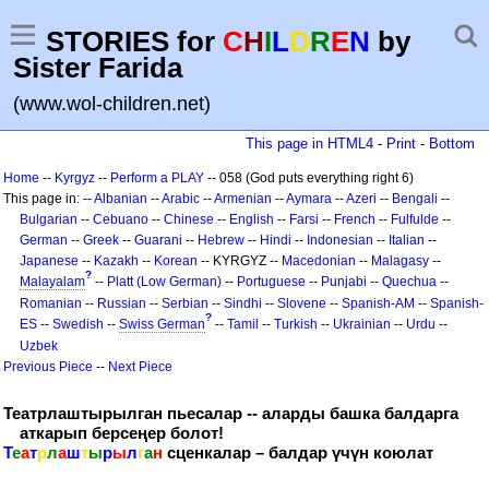
STORIES for
C
H
I
L
D
R
E
N
by
Sister Farida
(www.wol-children.net)
This page in HTML4
-
Print
-
Bottom
Home
--
Kyrgyz
--
Perform a PLAY
-- 058 (God puts everything right 6)
This page in: --
Albanian
--
Arabic
--
Armenian
--
Aymara
--
Azeri
--
Bengali
--
Bulgarian
--
Cebuano
--
Chinese
--
English
--
Farsi
--
French
--
Fulfulde
--
German
--
Greek
--
Guarani
--
Hebrew
--
Hindi
--
Indonesian
--
Italian
--
Japanese
--
Kazakh
--
Korean
-- KYRGYZ --
Macedonian
--
Malagasy
--
?
Malayalam
--
Platt (Low German)
--
Portuguese
--
Punjabi
--
Quechua
--
Romanian
--
Russian
--
Serbian
--
Sindhi
--
Slovene
--
Spanish-AM
--
Spanish-
?
ES
--
Swedish
--
Swiss German
--
Tamil
--
Turkish
--
Ukrainian
--
Urdu
--
Uzbek
Previous Piece
--
Next Piece
Театрлаштырылган пьесалар -- аларды башка балдарга
аткарып берсеңер болот!
Т
е
а
т
р
л
а
ш
т
ы
р
ы
л
г
а
н
сценкалар – балдар үчүн коюлат