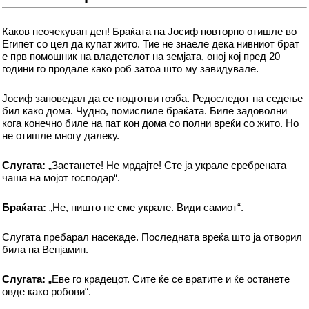
Каков неочекуван ден! Браќата на Јосиф повторно отишле во
Египет со цел да купат жито. Тие не знаеле дека нивниот брат
е прв помошник на владетелот на земјата, оној кој пред 20
години го продале како роб затоа што му завидувале.
Јосиф заповедал да се подготви гозба. Редоследот на седење
бил како дома. Чудно, помислиле браќата. Биле задоволни
кога конечно биле на пат кон дома со полни вреќи со жито. Но
не отишле многу далеку.
Слугата:
„Застанете! Не мрдајте! Сте ја украле сребрената
чаша на мојот господар“.
Браќата:
„Не, ништо не сме украле. Види самиот“.
Слугата пребарал насекаде. Последната вреќа што ја отворил
била на Венјамин.
Слугата:
„Еве го крадецот. Сите ќе се вратите и ќе останете
овде како робови“.