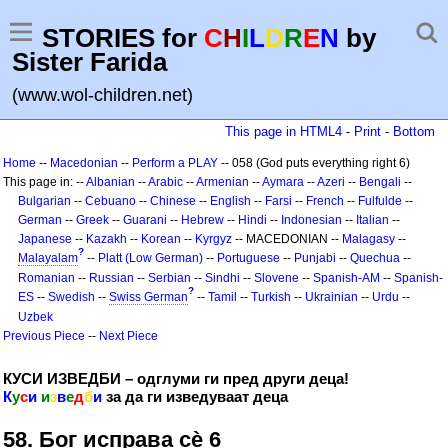
STORIES for
C
H
I
L
D
R
E
N
by
Sister Farida
(www.wol-children.net)
This page in HTML4
-
Print
-
Bottom
Home
--
Macedonian
--
Perform a PLAY
-- 058 (God puts everything right 6)
This page in: --
Albanian
--
Arabic
--
Armenian
--
Aymara
--
Azeri
--
Bengali
--
Bulgarian
--
Cebuano
--
Chinese
--
English
--
Farsi
--
French
--
Fulfulde
--
German
--
Greek
--
Guarani
--
Hebrew
--
Hindi
--
Indonesian
--
Italian
--
Japanese
--
Kazakh
--
Korean
--
Kyrgyz
-- MACEDONIAN --
Malagasy
--
?
Malayalam
--
Platt (Low German)
--
Portuguese
--
Punjabi
--
Quechua
--
Romanian
--
Russian
--
Serbian
--
Sindhi
--
Slovene
--
Spanish-AM
--
Spanish-
?
ES
--
Swedish
--
Swiss German
--
Tamil
--
Turkish
--
Ukrainian
--
Urdu
--
Uzbek
Previous Piece
--
Next Piece
КУСИ ИЗВЕДБИ – одглуми ги пред други деца!
К
у
с
и
и
з
в
е
д
б
и
за да ги изведуваат деца
58. Бог исправа сѐ 6