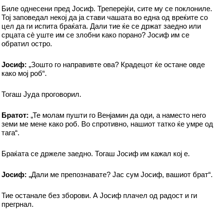
Биле однесени пред Јосиф. Треперејќи, сите му се поклониле.
Тој заповедал некој да ја стави чашата во една од вреќите со
цел да ги испита браќата. Дали тие ќе се држат заедно или
срцата сè уште им се злобни како порано? Јосиф им се
обратил остро.
Јосиф:
„Зошто го направивте ова? Крадецот ќе остане овде
како мој роб“.
Тогаш Јуда проговорил.
Братот:
„Те молам пушти го Венјамин да оди, а наместо него
земи ме мене како роб. Во спротивно, нашиот татко ќе умре од
тага“.
Браќата се држеле заедно. Тогаш Јосиф им кажал кој е.
Јосиф:
„Дали ме препознавате? Јас сум Јосиф, вашиот брат“.
Тие останале без зборови. А Јосиф плачел од радост и ги
прегрнал.