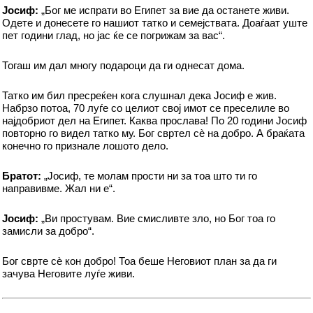
Јосиф:
„Бог ме испрати во Египет за вие да останете живи.
Одете и донесете го нашиот татко и семејствата. Доаѓаат уште
пет години глад, но јас ќе се погрижам за вас“.
Тогаш им дал многу подароци да ги однесат дома.
Татко им бил пресреќен кога слушнал дека Јосиф е жив.
Набрзо потоа, 70 луѓе со целиот свој имот се преселиле во
најдобриот дел на Египет. Каква прослава! По 20 години Јосиф
повторно го видел татко му. Бог свртел сè на добро. А браќата
конечно го признале лошото дело.
Братот:
„Јосиф, те молам прости ни за тоа што ти го
направивме. Жал ни е“.
Јосиф:
„Ви простувам. Вие смисливте зло, но Бог тоа го
замисли за добро“.
Бог сврте сè кон добро! Тоа беше Неговиот план за да ги
зачува Неговите луѓе живи.