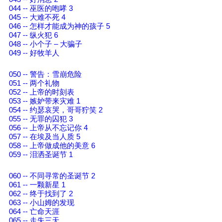
044 -- 巫医的咆哮 3
045 -- 大难不死 4
046 -- 怎样才能成为神的孩子 5
047 -- 纵火犯 6
048 -- 小个子 – 大骗子
049 -- 好牧羊人
050 -- 警告：雪崩危险
051 -- 两个礼物
052 -- 上帝的时刻表
053 -- 嫉妒带来灾难 1
054 -- 约瑟哀哭，哥哥狞笑 2
055 -- 无罪的囚犯 3
056 -- 上帝从不忘记你 4
057 -- 在埃及当人质 5
058 -- 上帝做成他的美意 6
059 -- 泪洒圣诞节 1
060 -- 不同寻常的圣诞节 2
061 -- 一颗新星 1
062 -- 终于找到了 2
063 -- 小山姆的发现
064 -- 亡命天涯
065 -- 走失三天