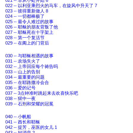
021 -- 罪从小处开始 6
022 -- 以利亚乘烈火的马车，在旋风中升天了 7
023 -- 彼得重新做人 8
024 -- 一切都棒极了
025 -- 最令人难过的故事
026 -- 耶稣的朋友背叛了他
027 -- 耶稣死在十字架上
028 -- 第一个复活节
029 -- 在阖上的门背后
030 -- 与耶稣相遇的故事
031 -- 农场失火了
032 -- 上帝回应每个祷告吗
033 -- 山上的告别
034 -- 最重要的问题
035 -- 在耶路撒冷会合
036 -- 爱的记号
037 -- 3点钟准时跳起来去欢喜快乐吧
038 -- 狱中一夜
039 -- 石刑和荣耀的冠冕
040 -- 小帆船
041 -- 酋长和耶稣
042 -- 提芳，巫医的女儿 1
043 -- 好消息 2