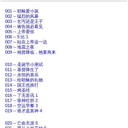
001 -- 耶稣爱小孩
002 -- 猛烈的风暴
003 -- 乞丐还是王子
004 -- 祷告就必看见
005 -- 上帝爱你
006 -- 9 比 1
007 -- 站在上帝这一边
008 -- 地震之夜
009 -- 祂曾降临，祂要再来
010 -- 圣诞节小测试
011 -- 基督降生了
012 -- 永恒的喜乐
013 -- 给耶稣的礼物
014 -- 国王也挨打
015 -- 烤圣经
016 -- 了无音讯 1
017 -- 靠神壮胆 2
018 -- 空运早餐 3
019 -- 谁才是真神 4
020 -- 亡命天涯 5