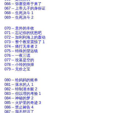
066 -- 弥赛亚终于来了
067 -- 上帝儿子的身份证
068 -- 生死决斗 1
069 -- 生死决斗 2
070 -- 意外的丰收
071 -- 忘记你的忧愁吧
072 -- 加利利海上的轰动
073 -- 整个教室震惊了 1
074 -- 痛打无辜者 2
075 -- 特殊的望远镜
076 -- 一夜三谎
077 -- 坟墓是空的
078 -- 小玲的抉择
079 -- 无价之宝
080 -- 给妈妈的账单
081 -- 落水的人 1
082 -- 特制潜水艇 2
083 -- 但以理的考验 1
084 -- 神秘的梦 2
085 -- 火炉里的奇迹 3
086 -- 禁止祷告 4
087 -- 我不想活了