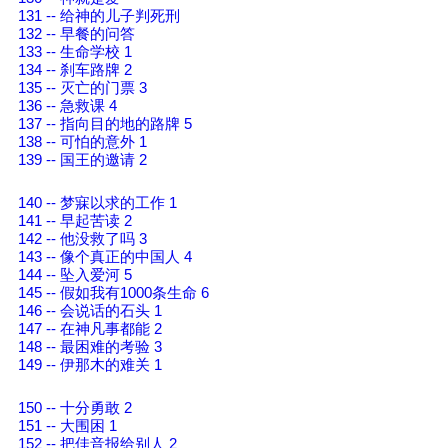
131 -- 给神的儿子判死刑
132 -- 早餐的问答
133 -- 生命学校 1
134 -- 刹车路牌 2
135 -- 灭亡的门票 3
136 -- 急救课 4
137 -- 指向目的地的路牌 5
138 -- 可怕的意外 1
139 -- 国王的邀请 2
140 -- 梦寐以求的工作 1
141 -- 早起苦读 2
142 -- 他没救了吗 3
143 -- 像个真正的中国人 4
144 -- 坠入爱河 5
145 -- 假如我有1000条生命 6
146 -- 会说话的石头 1
147 -- 在神凡事都能 2
148 -- 最困难的考验 3
149 -- 伊那木的难关 1
150 -- 十分勇敢 2
151 -- 大围困 1
152 -- 把佳音报给别人 2