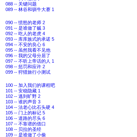
088 -- 关键问题
089 -- 林谷和驯牛大赛 1
090 -- 愤怒的老师 2
091 -- 是谁做了贼 3
092 -- 吃人的老虎 4
093 -- 库库族式的承诺 5
094 -- 不安的良心 6
095 -- 虽然我看不见他
096 -- 我的父母分居了
097 -- 不听上帝话的人 1
098 -- 惩罚和应许 2
099 -- 狩猎旅行小测试
100 -- 加入我们的课程吧
101 -- 安稳隐藏 1
102 -- 逃到旷野 2
103 -- 谁的声音 3
104 -- 法老心比石头硬 4
105 -- 门上的标记 5
106 -- 道路的尽头 6
107 -- 不靠谱的借口
108 -- 贝拉的圣经
109 -- 是谁做了小偷