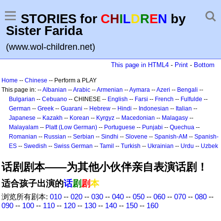
STORIES for
C
H
I
L
D
R
E
N
by
Sister Farida
(www.wol-children.net)
This page in HTML4
-
Print
-
Bottom
Home
--
Chinese
-- Perform a PLAY
This page in: --
Albanian
--
Arabic
--
Armenian
--
Aymara
--
Azeri
--
Bengali
--
Bulgarian
--
Cebuano
-- CHINESE --
English
--
Farsi
--
French
--
Fulfulde
--
German
--
Greek
--
Guarani
--
Hebrew
--
Hindi
--
Indonesian
--
Italian
--
Japanese
--
Kazakh
--
Korean
--
Kyrgyz
--
Macedonian
--
Malagasy
--
Malayalam
--
Platt (Low German)
--
Portuguese
--
Punjabi
--
Quechua
--
Romanian
--
Russian
--
Serbian
--
Sindhi
--
Slovene
--
Spanish-AM
--
Spanish-
ES
--
Swedish
--
Swiss German
--
Tamil
--
Turkish
--
Ukrainian
--
Urdu
--
Uzbek
话剧剧本——为其他小伙伴亲自表演话剧！
适合孩子出演的
话
剧
剧
本
浏览所有剧本:
010
--
020
--
030
--
040
--
050
--
060
--
070
--
080
--
090
--
100
--
110
--
120
--
130
--
140
--
150
--
160