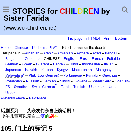
STORIES for
C
H
I
L
D
R
E
N
by
Sister Farida
(www.wol-children.net)
This page in HTML4
-
Print
-
Bottom
Home
--
Chinese
--
Perform a PLAY
-- 105 (The sign on the door 5)
This page in: --
Albanian
--
Arabic
--
Armenian
--
Aymara
--
Azeri
--
Bengali
--
Bulgarian
--
Cebuano
-- CHINESE --
English
--
Farsi
--
French
--
Fulfulde
--
German
--
Greek
--
Guarani
--
Hebrew
--
Hindi
--
Indonesian
--
Italian
--
Japanese
--
Kazakh
--
Korean
--
Kyrgyz
--
Macedonian
--
Malagasy
--
?
Malayalam
--
Platt (Low German)
--
Portuguese
--
Punjabi
--
Quechua
--
Romanian
--
Russian
--
Serbian
--
Sindhi
--
Slovene
--
Spanish-AM
--
Spanish-
?
ES
--
Swedish
--
Swiss German
--
Tamil
--
Turkish
--
Ukrainian
--
Urdu
--
Uzbek
Previous Piece
--
Next Piece
话剧系列——为亲友们亲自上演话剧！
少年儿童可以亲自上
演
的
剧
本
105. 门上的标记 5