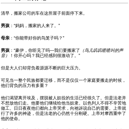
清早，搬家公司的车在这所屋子前面停下来。
男孩
：“妈妈，搬家的人来了。”
母亲
：“你能带好你的鸟笼子吗？”
男孩
：“豪伊，你听见了吗—我们要搬家了
（鸟儿叽叽喳喳叫的声
音）
！你开心吗？我已经感到很激动了。”
但是大人们却背负着源源不断的巨大压力。
可见当一整个民族都要迁移，而不是仅仅一个家庭要搬走的时候，
他们背负的压力有多重？
他们渴望离开埃及，摆脱被人奴役的生活已经很久了。但是法老并
不想放他们走。他要他们继续给他当奴隶。以色列人不得不辛苦地
做工。日日夜夜他们都向上帝哭求，向祂诉说自己的需要。上帝就
行了许多的神迹，但是法老的心仍然十分刚硬。上帝对摩西重申了
他的使命。