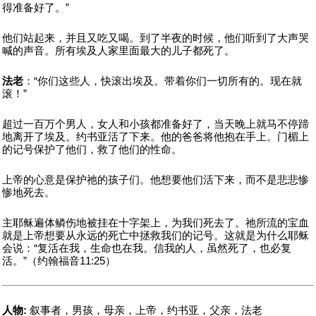
得准备好了。”
他们站起来，并且又吃又喝。到了半夜的时候，他们听到了大声哭
喊的声音。所有埃及人家里面最大的儿子都死了。
法老
：“你们这些人，快滚出埃及。带着你们一切所有的。现在就
滚！”
超过一百万个男人，女人和小孩都准备好了，当天晚上就马不停蹄
地离开了埃及。约书亚活了下来。他的爸爸将他抱在手上。门楣上
的记号保护了他们，救了他们的性命。
上帝的心意是保护祂的孩子们。他想要他们活下来，而不是悲悲惨
惨地死去。
主耶稣遍体鳞伤地被挂在十字架上，为我们死去了。祂所流的宝血
就是上帝想要从永远的死亡中拯救我们的记号。这就是为什么耶稣
会说：“复活在我，生命也在我。信我的人，虽然死了，也必复
活。”（约翰福音11:25）
人物:
叙事者，男孩，母亲，上帝，约书亚，父亲，法老