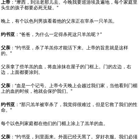
上帝
：“摩西，到法老那儿去。今晚我要巡游埃及遍地，每个家庭里
头生的孩子都要必死无疑。”
晚上，有个以色列男孩看着他的父亲正在宰杀一只羊羔。
约书亚
：“爸爸，为什么一定得杀死这只羊羔呢？”
父亲
：“约书亚，杀了羊羔你才能活下来。上帝的旨意就是这样
的。”
父亲拿了些羊羔的血，将血涂抹在屋子的门框上。门的左边，右
边，上面都要涂到。
父亲
：“血是一个记号。上帝今天晚上会越过我们家，当他看到门楣
上的血的时候，祂就会保护我们。”
约书亚
：“那只羔羊被宰杀了，我觉得很难过，但是它救了我们的性
命。”
每个以色列家庭都在他们的门楣上涂上了羔羊的血。
父亲
：“约书亚，到里面来。外面已经天黑了。穿好衣服。我们必须