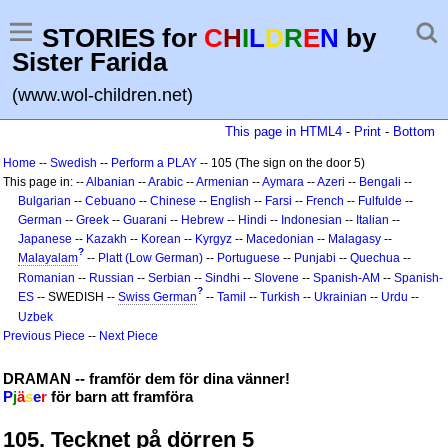
STORIES for
C
H
I
L
D
R
E
N
by
Sister Farida
(www.wol-children.net)
This page in HTML4
-
Print
-
Bottom
Home
--
Swedish
--
Perform a PLAY
-- 105 (The sign on the door 5)
This page in: --
Albanian
--
Arabic
--
Armenian
--
Aymara
--
Azeri
--
Bengali
--
Bulgarian
--
Cebuano
--
Chinese
--
English
--
Farsi
--
French
--
Fulfulde
--
German
--
Greek
--
Guarani
--
Hebrew
--
Hindi
--
Indonesian
--
Italian
--
Japanese
--
Kazakh
--
Korean
--
Kyrgyz
--
Macedonian
--
Malagasy
--
?
Malayalam
--
Platt (Low German)
--
Portuguese
--
Punjabi
--
Quechua
--
Romanian
--
Russian
--
Serbian
--
Sindhi
--
Slovene
--
Spanish-AM
--
Spanish-
?
ES
-- SWEDISH --
Swiss German
--
Tamil
--
Turkish
--
Ukrainian
--
Urdu
--
Uzbek
Previous Piece
--
Next Piece
DRAMAN -- framför dem för dina vänner!
P
j
ä
s
e
r
för barn att framföra
105. Tecknet på dörren 5