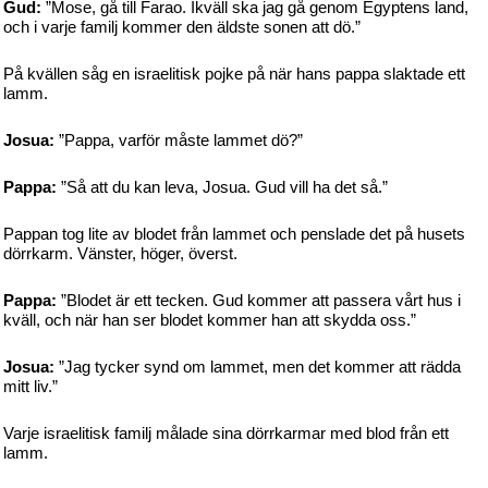
Gud:
”Mose, gå till Farao. Ikväll ska jag gå genom Egyptens land,
och i varje familj kommer den äldste sonen att dö.”
På kvällen såg en israelitisk pojke på när hans pappa slaktade ett
lamm.
Josua:
”Pappa, varför måste lammet dö?”
Pappa:
”Så att du kan leva, Josua. Gud vill ha det så.”
Pappan tog lite av blodet från lammet och penslade det på husets
dörrkarm. Vänster, höger, överst.
Pappa:
”Blodet är ett tecken. Gud kommer att passera vårt hus i
kväll, och när han ser blodet kommer han att skydda oss.”
Josua:
”Jag tycker synd om lammet, men det kommer att rädda
mitt liv.”
Varje israelitisk familj målade sina dörrkarmar med blod från ett
lamm.