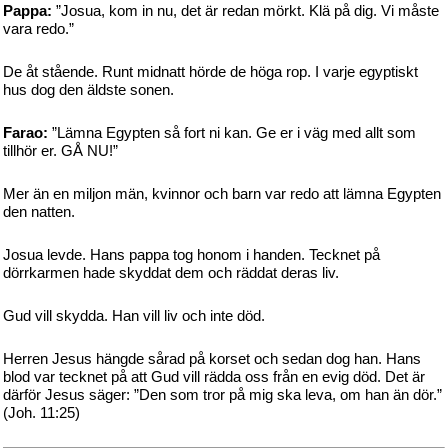
Pappa:
”Josua, kom in nu, det är redan mörkt. Klä på dig. Vi måste
vara redo.”
De åt stående. Runt midnatt hörde de höga rop. I varje egyptiskt
hus dog den äldste sonen.
Farao:
”Lämna Egypten så fort ni kan. Ge er i väg med allt som
tillhör er. GÅ NU!”
Mer än en miljon män, kvinnor och barn var redo att lämna Egypten
den natten.
Josua levde. Hans pappa tog honom i handen. Tecknet på
dörrkarmen hade skyddat dem och räddat deras liv.
Gud vill skydda. Han vill liv och inte död.
Herren Jesus hängde sårad på korset och sedan dog han. Hans
blod var tecknet på att Gud vill rädda oss från en evig död. Det är
därför Jesus säger: ”Den som tror på mig ska leva, om han än dör.”
(Joh. 11:25)