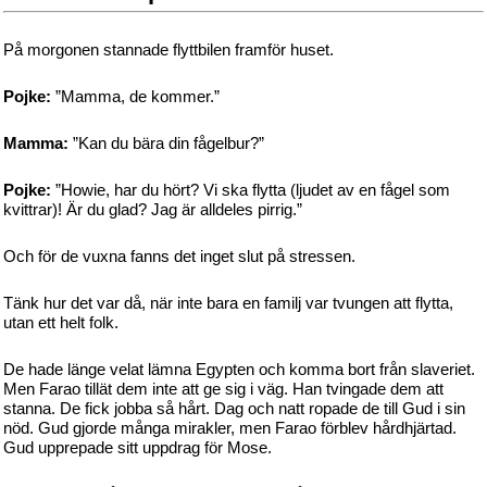
På morgonen stannade flyttbilen framför huset.
Pojke:
”Mamma, de kommer.”
Mamma:
”Kan du bära din fågelbur?”
Pojke:
”Howie, har du hört? Vi ska flytta (ljudet av en fågel som
kvittrar)! Är du glad? Jag är alldeles pirrig.”
Och för de vuxna fanns det inget slut på stressen.
Tänk hur det var då, när inte bara en familj var tvungen att flytta,
utan ett helt folk.
De hade länge velat lämna Egypten och komma bort från slaveriet.
Men Farao tillät dem inte att ge sig i väg. Han tvingade dem att
stanna. De fick jobba så hårt. Dag och natt ropade de till Gud i sin
nöd. Gud gjorde många mirakler, men Farao förblev hårdhjärtad.
Gud upprepade sitt uppdrag för Mose.