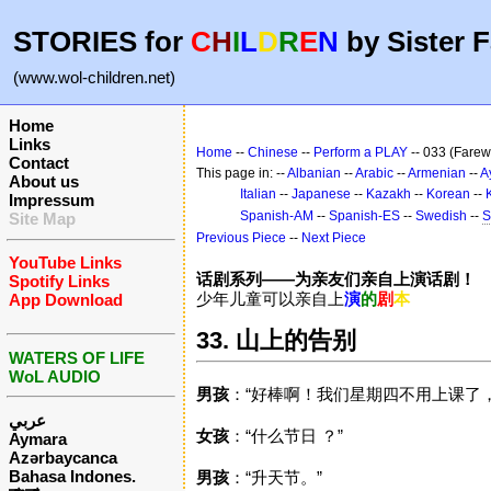
STORIES for
C
H
I
L
D
R
E
N
by Sister F
(www.wol-children.net)
Home
Links
Home
--
Chinese
--
Perform a PLAY
-- 033 (Farew
Contact
This page in: --
Albanian
--
Arabic
--
Armenian
--
A
About us
Italian
--
Japanese
--
Kazakh
--
Korean
--
Impressum
Spanish-AM
--
Spanish-ES
--
Swedish
--
S
Site Map
Previous Piece
--
Next Piece
YouTube Links
话剧系列——为亲友们亲自上演话剧！
Spotify Links
少年儿童可以亲自上
演
的
剧
本
App Download
33. 山上的告别
WATERS OF LIFE
WoL AUDIO
男孩
：“好棒啊！我们星期四不用上课了
عربي
女孩
：“什么节日 ？”
Aymara
Azərbaycanca
Bahasa Indones.
男孩
：“升天节。”