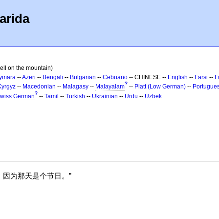
arida
ell on the mountain)
ymara
--
Azeri
--
Bengali
--
Bulgarian
--
Cebuano
-- CHINESE --
English
--
Farsi
--
F
?
Kyrgyz
--
Macedonian
--
Malagasy
--
Malayalam
--
Platt (Low German)
--
Portugue
?
wiss German
--
Tamil
--
Turkish
--
Ukrainian
--
Urdu
--
Uzbek
，因为那天是个节日。”