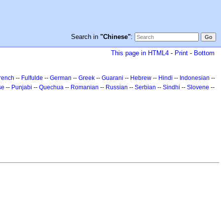
Search in
"Chinese"
:
This page in HTML4
-
Print
-
Bottom
rench
--
Fulfulde
--
German
--
Greek
--
Guarani
--
Hebrew
--
Hindi
--
Indonesian
--
se
--
Punjabi
--
Quechua
--
Romanian
--
Russian
--
Serbian
--
Sindhi
--
Slovene
--