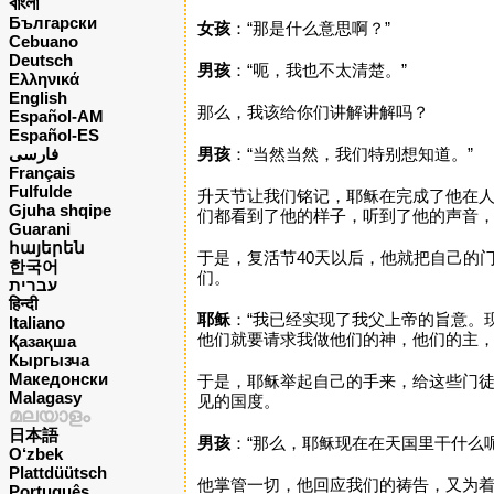
বাংলা
Български
女孩
：“那是什么意思啊？”
Cebuano
Deutsch
男孩
：“呃，我也不太清楚。”
Ελληνικά
English
那么，我该给你们讲解讲解吗？
Español-AM
Español-ES
فارسی
男孩
：“当然当然，我们特别想知道。”
Français
Fulfulde
升天节让我们铭记，耶稣在完成了他在人
Gjuha shqipe
们都看到了他的样子，听到了他的声音，
Guarani
հայերեն
于是，复活节40天以后，他就把自己的
한국어
们。
עברית
हिन्दी
耶稣
：“我已经实现了我父上帝的旨意。
Italiano
他们就要请求我做他们的神，他们的主，
Қазақша
Кыргызча
Македонски
于是，耶稣举起自己的手来，给这些门
Malagasy
见的国度。
മലയാളം
日本語
男孩
：“那么，耶稣现在在天国里干什么呢
O‘zbek
Plattdüütsch
他掌管一切，他回应我们的祷告，又为
Português