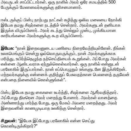
அவருடன் சாப்பிட்டார்கள். ஒரு நாளில் அவர் ஒரே சமயத்தில் 500
பேருக்கும் மேலானவர்களுக்கு தரிசனமானார்.
ஈஸ்டருக்குப் பின்பு நாற்பது நாட்கள் கழித்து ஒலிவ மலையை நோக்கி
இயேசு தமது சீஷர்களை நடத்திச் சென்றார். அவர்களுடன் தனியாக
இருக்க விரும்பினார். அவர் கடந்து செல்லும் முன்பு, முக்கியமான
காரியங்களை அவர்களுக்கு கூற விரும்பினார்.
இயேசு:
“நான் இறைவனுடைய பணியை நிறைவேற்றியுள்ளேன். நீங்கள்
உலகமெங்கும் சென்று ஒவ்வொருவருக்கும், நான் அவர்களுக்காக
மரித்து, உயிர்த்தெழுந்த நற்செய்தியைக் கூறுங்கள். அப்போது அவர்கள்
என்னை ஆண்டவராக ஏற்றுக்கொள்வார்கள். ஒரு நாளில் என்னுடன்
பரலோகில் இருப்பார்கள். நான் எப்பொழுதும் உங்களுடனே இருக்கிறேன்.
மற்றவர்களுக்கு என்னைக் குறித்துப் பேசுவதற்கான பெலனைத் தருவேன்
என்பதை நினைவில் கொள்ளுங்கள்”.
பின்பு இயேசு தமது கைகளை உயர்த்தி, சீஷர்களை ஆசீர்வதித்தார்.
அப்போது திடீரென அவர் மறைந்து போனார். அவர்கள் வானத்தை
அண்ணாந்து பார்த்த போது, ஒரு மேகம் அவரை மறைத்தது. அவர்
இறைவனின் காணமுடியாத உலகிற்கு சென்றார்.
சிறுவன்:
“இயேசு இப்போது பரலோகில் என்ன செய்து
கொண்டிருக்கிறார்?”