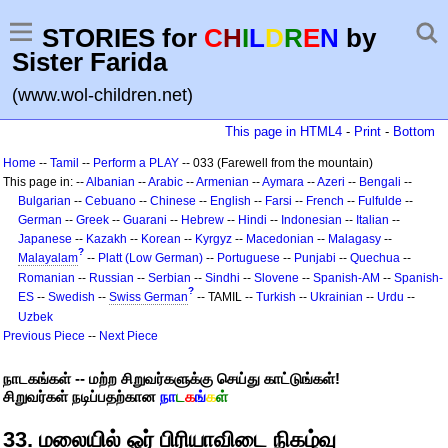
STORIES for
C
H
I
L
D
R
E
N
by
Sister Farida
(www.wol-children.net)
This page in HTML4
-
Print
-
Bottom
Home
--
Tamil
--
Perform a PLAY
-- 033 (Farewell from the mountain)
This page in: --
Albanian
--
Arabic
--
Armenian
--
Aymara
--
Azeri
--
Bengali
--
Bulgarian
--
Cebuano
--
Chinese
--
English
--
Farsi
--
French
--
Fulfulde
--
German
--
Greek
--
Guarani
--
Hebrew
--
Hindi
--
Indonesian
--
Italian
--
Japanese
--
Kazakh
--
Korean
--
Kyrgyz
--
Macedonian
--
Malagasy
--
?
Malayalam
--
Platt (Low German)
--
Portuguese
--
Punjabi
--
Quechua
--
Romanian
--
Russian
--
Serbian
--
Sindhi
--
Slovene
--
Spanish-AM
--
Spanish-
?
ES
--
Swedish
--
Swiss German
-- TAMIL --
Turkish
--
Ukrainian
--
Urdu
--
Uzbek
Previous Piece
--
Next Piece
நாடகங்கள் -- மற்ற சிறுவர்களுக்கு செய்து காட்டுங்கள்!
சிறுவர்கள் நடிப்பதற்கான
நா
ட
க
ங்
க
ள்
33. மலையில் ஓர் பிரியாவிடை நிகழ்வு