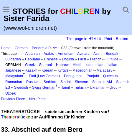
STORIES for
C
H
I
L
D
R
E
N
by
Sister Farida
(www.wol-children.net)
This page in HTML4
-
Print
-
Bottom
Home
--
German
--
Perform a PLAY
-- 033 (Farewell from the mountain)
This page in: --
Albanian
--
Arabic
--
Armenian
--
Aymara
--
Azeri
--
Bengali
--
Bulgarian
--
Cebuano
--
Chinese
--
English
--
Farsi
--
French
--
Fulfulde
--
GERMAN --
Greek
--
Guarani
--
Hebrew
--
Hindi
--
Indonesian
--
Italian
--
Japanese
--
Kazakh
--
Korean
--
Kyrgyz
--
Macedonian
--
Malagasy
--
?
Malayalam
--
Platt (Low German)
--
Portuguese
--
Punjabi
--
Quechua
--
Romanian
--
Russian
--
Serbian
--
Sindhi
--
Slovene
--
Spanish-AM
--
Spanish-
?
ES
--
Swedish
--
Swiss German
--
Tamil
--
Turkish
--
Ukrainian
--
Urdu
--
Uzbek
Previous Piece
--
Next Piece
THEATERSTÜCKE -- spiele sie anderen Kindern vor!
T
h
e
a
t
e
r
s
t
ü
c
k
e
zur Aufführung für Kinder
33. Abschied auf dem Berg