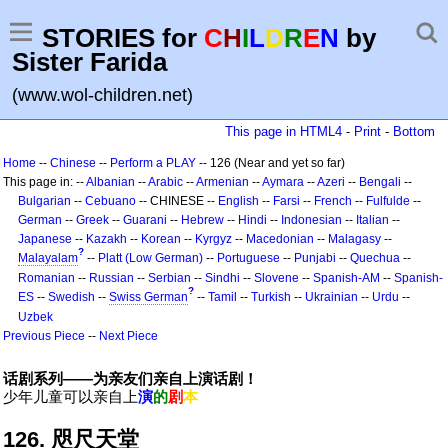
STORIES for
C
H
I
L
D
R
E
N
by
Sister Farida
(www.wol-children.net)
This page in HTML4
-
Print
-
Bottom
Home
--
Chinese
--
Perform a PLAY
-- 126 (Near and yet so far)
This page in: --
Albanian
--
Arabic
--
Armenian
--
Aymara
--
Azeri
--
Bengali
--
Bulgarian
--
Cebuano
-- CHINESE --
English
--
Farsi
--
French
--
Fulfulde
--
German
--
Greek
--
Guarani
--
Hebrew
--
Hindi
--
Indonesian
--
Italian
--
Japanese
--
Kazakh
--
Korean
--
Kyrgyz
--
Macedonian
--
Malagasy
--
?
Malayalam
--
Platt (Low German)
--
Portuguese
--
Punjabi
--
Quechua
--
Romanian
--
Russian
--
Serbian
--
Sindhi
--
Slovene
--
Spanish-AM
--
Spanish-
?
ES
--
Swedish
--
Swiss German
--
Tamil
--
Turkish
--
Ukrainian
--
Urdu
--
Uzbek
Previous Piece
--
Next Piece
话剧系列——为亲友们亲自上演话剧！
少年儿童可以亲自上
演
的
剧
本
126. 咫尺天堂