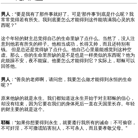
男人
：“要是我有了那件事就好了。可是‘那件事’到底是什么呢？我
常常觉得若有所失。我到底要怎么才能得到这件能填满我心灵的东
西呢？”
这个年轻的财主总觉得自己的生命里缺了点什么。当然了，没人注
意到他若有所失的样子。他相当成功，长得又帅，而且还特别有
钱。 但是总还是觉得缺了点什么。他自己心里最能感觉到这种空
虚。那么，你的生命里所缺的是不是也是一样类似的东西呢？他为
此烦躁不安，夜不能寐。他要怎么才能得到它？实际上，耶稣可以
回答他。
男人
：“善良的老师啊，请问您，我要怎么做才能得到永恒的生命
呢？”
原来他缺的就是永生。我们都知道这永生开始于对主耶稣的信心，
却没有结束，因为它要在我们的身体死后一直在天国里长存。年轻
的财主要的就是这个。
耶稣
：“如果你想要得到永生，就要遵行我所有的诫命：不可偷窃，
不可奸淫，不可撒谎陷害别人，不可杀人，而且要孝敬父母。”