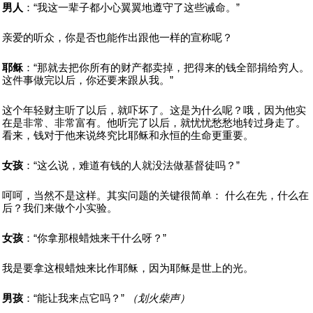
男人
：“我这一辈子都小心翼翼地遵守了这些诫命。”
亲爱的听众，你是否也能作出跟他一样的宣称呢？
耶稣
：“那就去把你所有的财产都卖掉，把得来的钱全部捐给穷人。
这件事做完以后，你还要来跟从我。”
这个年轻财主听了以后，就吓坏了。这是为什么呢？哦，因为他实
在是非常、非常富有。他听完了以后，就忧忧愁愁地转过身走了。
看来，钱对于他来说终究比耶稣和永恒的生命更重要。
女孩
：“这么说，难道有钱的人就没法做基督徒吗？”
呵呵，当然不是这样。其实问题的关键很简单： 什么在先，什么在
后？我们来做个小实验。
女孩
：“你拿那根蜡烛来干什么呀？”
我是要拿这根蜡烛来比作耶稣，因为耶稣是世上的光。
男孩
：“能让我来点它吗？”
（划火柴声）