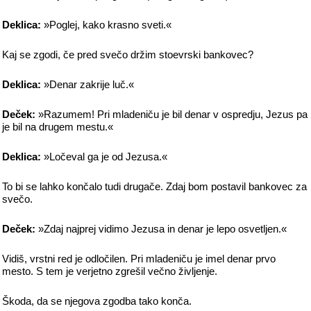
Deklica:
»Poglej, kako krasno sveti.«
Kaj se zgodi, če pred svečo držim stoevrski bankovec?
Deklica:
»Denar zakrije luč.«
Deček:
»Razumem! Pri mladeniču je bil denar v ospredju, Jezus pa
je bil na drugem mestu.«
Deklica:
»Ločeval ga je od Jezusa.«
To bi se lahko končalo tudi drugače. Zdaj bom postavil bankovec za
svečo.
Deček:
»Zdaj najprej vidimo Jezusa in denar je lepo osvetljen.«
Vidiš, vrstni red je odločilen. Pri mladeniču je imel denar prvo
mesto. S tem je verjetno zgrešil večno življenje.
Škoda, da se njegova zgodba tako konča.