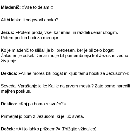
Mladenič:
»Vse to delam.«
Ali bi lahko ti odgovoril enako?
Jezus:
»Potem prodaj vse, kar imaš, in razdeli denar ubogim.
Potem pridi in hodi za menoj.«
Ko je mladenič to slišal, je bil pretresen, ker je bil zelo bogat.
Žalosten je odšel. Denar mu je bil pomembnejši kot Jezus in večno
življenje.
Deklica:
»Ali ne moreš biti bogat in kljub temu hoditi za Jezusom?«
Seveda. Vprašanje je le: Kaj je na prvem mestu? Zato bomo naredili
majhen poskus.
Deklica:
»Kaj pa bomo s svečo?«
Primerjal jo bom z Jezusom, ki je luč sveta.
Deček:
»Ali jo lahko prižgem?« (Prižgite vžigalico)