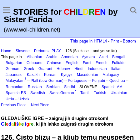
STORIES for
C
H
I
L
D
R
E
N
by
Sister Farida
(www.wol-children.net)
This page in HTML4
-
Print
-
Bottom
Home
--
Slovene
--
Perform a PLAY
-- 126 (So close – and yet so far)
This page in: --
Albanian
--
Arabic
--
Armenian
--
Aymara
--
Azeri
--
Bengali
--
Bulgarian
--
Cebuano
--
Chinese
--
English
--
Farsi
--
French
--
Fulfulde
--
German
--
Greek
--
Guarani
--
Hebrew
--
Hindi
--
Indonesian
--
Italian
--
Japanese
--
Kazakh
--
Korean
--
Kyrgyz
--
Macedonian
--
Malagasy
--
?
Malayalam
--
Platt (Low German)
--
Portuguese
--
Punjabi
--
Quechua
--
Romanian
--
Russian
--
Serbian
--
Sindhi
-- SLOVENE --
Spanish-AM
--
?
Spanish-ES
--
Swedish
--
Swiss German
--
Tamil
--
Turkish
--
Ukrainian
--
Urdu
--
Uzbek
Previous Piece
--
Next Piece
GLEDALIŠKE IGRE – zaigraj jih drugim otrokom!
G
l
e
d
a
l
i
š
k
e
i
g
r
e,
ki jih lahko zaigraš drugim otrokom
126. Čisto blizu – a kljub temu neuspešen