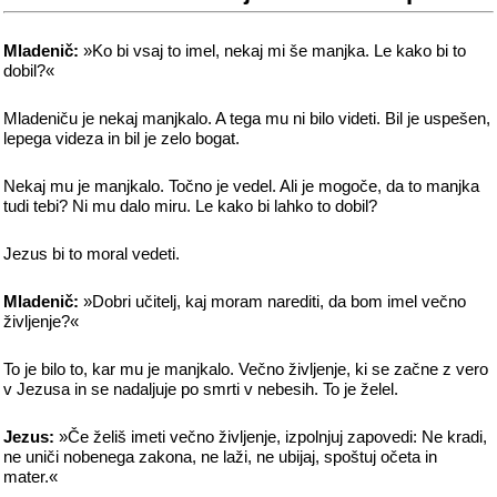
Mladenič:
»Ko bi vsaj to imel, nekaj mi še manjka. Le kako bi to
dobil?«
Mladeniču je nekaj manjkalo. A tega mu ni bilo videti. Bil je uspešen,
lepega videza in bil je zelo bogat.
Nekaj mu je manjkalo. Točno je vedel. Ali je mogoče, da to manjka
tudi tebi? Ni mu dalo miru. Le kako bi lahko to dobil?
Jezus bi to moral vedeti.
Mladenič:
»Dobri učitelj, kaj moram narediti, da bom imel večno
življenje?«
To je bilo to, kar mu je manjkalo. Večno življenje, ki se začne z vero
v Jezusa in se nadaljuje po smrti v nebesih. To je želel.
Jezus:
»Če želiš imeti večno življenje, izpolnjuj zapovedi: Ne kradi,
ne uniči nobenega zakona, ne laži, ne ubijaj, spoštuj očeta in
mater.«