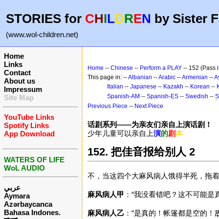
STORIES for
C
H
I
L
D
R
E
N
by Sister F
(www.wol-children.net)
Home
Links
Home
--
Chinese
--
Perform a PLAY
-- 152 (Pass i
Contact
This page in: --
Albanian
--
Arabic
--
Armenian
--
A
About us
Italian
--
Japanese
--
Kazakh
--
Korean
--
Impressum
Spanish-AM
--
Spanish-ES
--
Swedish
--
S
Site Map
Previous Piece
--
Next Piece
YouTube Links
话剧系列——为亲友们亲自上演话剧！
Spotify Links
少年儿童可以亲自上
演
的
剧
本
App Download
152. 把佳音报给别人 2
WATERS OF LIFE
WoL AUDIO
不，当这四个大麻风病人饿得半死，拖
عربي
麻风病人甲
：“我没看错吧？这不可能是真
Aymara
Azərbaycanca
Bahasa Indones.
麻风病人乙
：“是真的！帐篷都是空的！