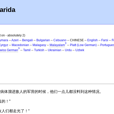
arida
t on - absolutely 2)
ymara
--
Azeri
--
Bengali
--
Bulgarian
--
Cebuano
-- CHINESE --
English
--
Farsi
--
F
?
Kyrgyz
--
Macedonian
--
Malagasy
--
Malayalam
--
Platt (Low German)
--
Portugue
?
wiss German
--
Tamil
--
Turkish
--
Ukrainian
--
Urdu
--
Uzbek
着病体溜进敌人的军营的时候，他们一点儿都没料到这种情况。
的！”
敌人们都走光了！”