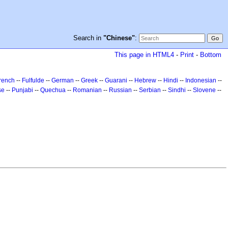
Search in
"Chinese"
:
This page in HTML4
-
Print
-
Bottom
rench
--
Fulfulde
--
German
--
Greek
--
Guarani
--
Hebrew
--
Hindi
--
Indonesian
--
se
--
Punjabi
--
Quechua
--
Romanian
--
Russian
--
Serbian
--
Sindhi
--
Slovene
--