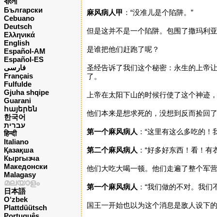
বাংলা
Български
麻风病人甲
：“没准儿是个陷阱。”
Cebuano
Deutsch
但是这并不是一个陷阱。包围了撒玛利
Ελληνικά
English
是谁把他们赶跑了呢？
Español-AM
Español-ES
فارسی
圣经告诉了我们这个秘密：永生的上帝
Français
了。
Fulfulde
Gjuha shqipe
上帝在太阳下山的时候行使了这个神迹
Guarani
հայերեն
他们本来是想求死的，没想到反而捡回
한국어
עברית
第一个麻风病人
：“这里有这么多吃的！
हिन्दी
Italiano
Қазақша
第二个麻风病人
：“好多好东西！看！有
Кыргызча
Македонски
他们大吃大喝一顿。他们走遍了整个军
Malagasy
മലയാളം
第一个麻风病人
：“我们做的不对。我们
日本語
O‘zbek
国王一开始也以为这个消息是敌人设下
Plattdüütsch
Português