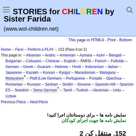
STORIES for
C
H
I
L
D
R
E
N
by
Sister Farida
(www.wol-children.net)
This page in HTML4
-
Print
-
Bottom
Home
--
Farsi
--
Perform a PLAY
-- 152 (Pass it on 2)
This page in: --
Albanian
--
Arabic
--
Armenian
--
Aymara
--
Azeri
--
Bengali
--
Bulgarian
--
Cebuano
--
Chinese
--
English
-- FARSI --
French
--
Fulfulde
--
German
--
Greek
--
Guarani
--
Hebrew
--
Hindi
--
Indonesian
--
Italian
--
Japanese
--
Kazakh
--
Korean
--
Kyrgyz
--
Macedonian
--
Malagasy
--
?
Malayalam
--
Platt (Low German)
--
Portuguese
--
Punjabi
--
Quechua
--
Romanian
--
Russian
--
Serbian
--
Sindhi
--
Slovene
--
Spanish-AM
--
Spanish-
?
ES
--
Swedish
--
Swiss German
--
Tamil
--
Turkish
--
Ukrainian
--
Urdu
--
Uzbek
Previous Piece
--
Next Piece
!نمایش نامه ها – برای دوستانتان اجرا کنید
نمایش نامه ها جهت اجرای کودکان
251. منتقل کن 2