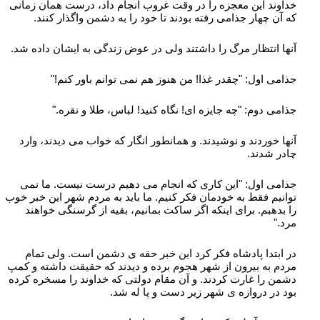
خداوند این معجزه را در وقت غروب انجام داد، درست همان زمانی
که آن چهار جذامی رفته بودند تا خود را به دشمن واگذار کنند.
آنها انتظار مرگ را داشتند ولی در عوض زندگی به ایشان داده شد.
جذامی اول: "چقدر غذا! من هنوز هم نمی توانم باور کنم!"
جذامی دوم: "چه جایزه ای! نگاه کنید! لباس، طلا و نقره."
آنها خوردند و نوشیدند. و همانطور انگار که خواب می دیدند، وارد
چادر شدند.
جذامی اول: "این کاری که انجام می دهیم درست نیست. ما نمی
توانیم فقط به خودمان فکر کنیم. ما باید به مردم شهر این خبر خوب
را بدهبم. برای اینکه اگر ساکت بمانیم، بقیه از گرسنگی خواهند
مرد."
در ابتدا پادشاه فکر کرد این خبر حقه ی دشمن است. ولی تمام
مردم به بیرون از شهر هجوم برده و دیدند که حقیقت داشته و کمپ
دشمن را غارت کردند. و آن مقام دولتی که خداوند را مسخره کرده
بود در دروازه ی شهر زیر دست و پا له شد.