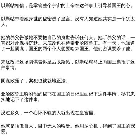
以斯帖相信，是掌管整个宇宙的上帝在这件事上引导着国王的心。
以斯帖带着她身世的秘密进了皇宫。没有人知道她其实是一个犹太
人。
她的养父告诫她不要把自己的身世告诉任何人。她听养父的话，一
直都对此保持沉默。末底改也在侍奉亚哈随鲁王。有一天，他知道
了一起阴谋，国王的两个仆人想要暗算国王。他们密谋要杀了他。
末底改把这场阴谋告诉皇后以斯帖，以斯帖就马上向国王禀报了这
件事情。
阴谋败露了，案犯也被就地正法。
亚哈随鲁王吩咐他的秘书在国王的日记里面记下这件事情，秘书忠
实地记下了这件事。
没过多久，一个心怀不轨的人就出现在皇宫里。
他就是骄傲自大，目中无人的哈曼。他用尽心机，得到了国王的宠
爱。