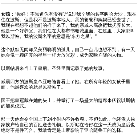
女孩
：“你好！不知道你有没有听说过我？我的名字叫哈大沙，现在
住在波斯。但是我不是波斯本地人。我的爸爸和妈妈已经去世了。
我现在都想不起他们的样子来了。我的亲戚末底改把我抚养长大。
他是一个好养父。我们住在大都市书珊城里面。在这里，大家都叫
我以斯帖。我的波斯名字的意思是‘东方之星’。”
这个默默无闻却又美丽聪明的孤儿，自己一点儿也想不到，有一天
她会像一颗闪亮的星星一样大放光彩，成为家喻户晓的人物。
以斯帖后来当上了皇后。圣经里面记载了她的故事。
威震四方的波斯皇帝亚哈随鲁看上了她。在所有年轻的女孩子里
面，他最喜欢的就是以斯帖了。
国王把皇冠戴在她的头上，并举行了一场盛大的筵席来庆祝以斯帖
的加冕仪式。
那一天他命令全国上下24小时内不许收税，不但如此，他还派人挨
家挨户给自己的百姓送去礼物。以斯帖在恰好在这一天成为皇后也
绝对不是件巧合。我敢肯定是上帝影响了亚哈随鲁王的选择。