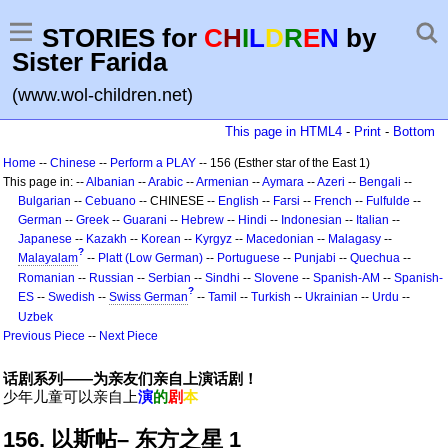
STORIES for
C
H
I
L
D
R
E
N
by
Sister Farida
(www.wol-children.net)
This page in HTML4
-
Print
-
Bottom
Home
--
Chinese
--
Perform a PLAY
-- 156 (Esther star of the East 1)
This page in: --
Albanian
--
Arabic
--
Armenian
--
Aymara
--
Azeri
--
Bengali
--
Bulgarian
--
Cebuano
-- CHINESE --
English
--
Farsi
--
French
--
Fulfulde
--
German
--
Greek
--
Guarani
--
Hebrew
--
Hindi
--
Indonesian
--
Italian
--
Japanese
--
Kazakh
--
Korean
--
Kyrgyz
--
Macedonian
--
Malagasy
--
?
Malayalam
--
Platt (Low German)
--
Portuguese
--
Punjabi
--
Quechua
--
Romanian
--
Russian
--
Serbian
--
Sindhi
--
Slovene
--
Spanish-AM
--
Spanish-
?
ES
--
Swedish
--
Swiss German
--
Tamil
--
Turkish
--
Ukrainian
--
Urdu
--
Uzbek
Previous Piece
--
Next Piece
话剧系列——为亲友们亲自上演话剧！
少年儿童可以亲自上
演
的
剧
本
156. 以斯帖– 东方之星 1